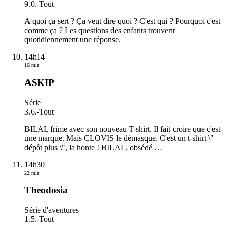
9.0.
-
Tout
A quoi ça sert ? Ça veut dire quoi ? C'est qui ? Pourquoi c'est
comme ça ? Les questions des enfants trouvent
quotidiennement une réponse.
14h14
16 min
ASKIP
Série
3.6.
-
Tout
BILAL frime avec son nouveau T-shirt. Il fait croire que c'est
une marque. Mais CLOVIS le démasque. C'est un t-shirt \"
dépôt plus \", la honte ! BILAL, obsédé
…
14h30
22 min
Theodosia
Série d'aventures
1.5.
-
Tout