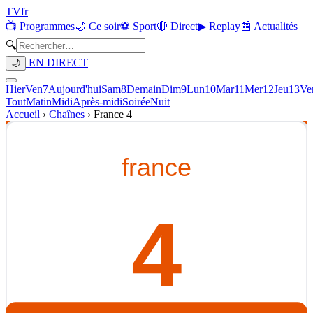
TV
fr
📺 Programmes
🌙 Ce soir
⚽ Sport
🔴 Direct
▶ Replay
📰 Actualités
🔍
EN DIRECT
🌙
Hier
Ven
7
Aujourd'hui
Sam
8
Demain
Dim
9
Lun
10
Mar
11
Mer
12
Jeu
13
Ve
Tout
Matin
Midi
Après-midi
Soirée
Nuit
Accueil
›
Chaînes
›
France 4