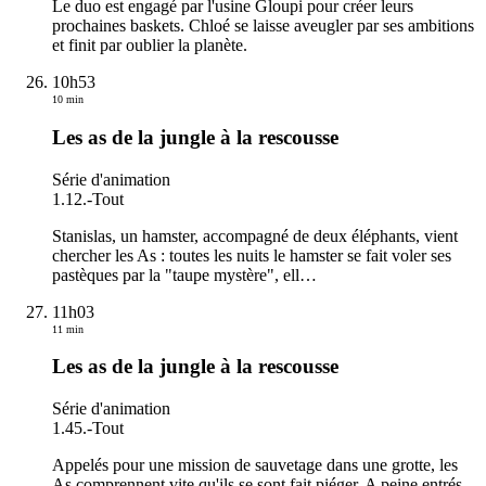
Le duo est engagé par l'usine Gloupi pour créer leurs
prochaines baskets. Chloé se laisse aveugler par ses ambitions
et finit par oublier la planète.
10h53
10 min
Les as de la jungle à la rescousse
Série d'animation
1.12.
-
Tout
Stanislas, un hamster, accompagné de deux éléphants, vient
chercher les As : toutes les nuits le hamster se fait voler ses
pastèques par la "taupe mystère", ell
…
11h03
11 min
Les as de la jungle à la rescousse
Série d'animation
1.45.
-
Tout
Appelés pour une mission de sauvetage dans une grotte, les
As comprennent vite qu'ils se sont fait piéger. A peine entrés,