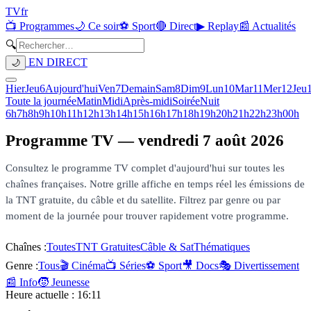
TV
fr
📺 Programmes
🌙 Ce soir
⚽ Sport
🔴 Direct
▶ Replay
📰 Actualités
🔍
EN DIRECT
🌙
Hier
Jeu
6
Aujourd'hui
Ven
7
Demain
Sam
8
Dim
9
Lun
10
Mar
11
Mer
12
Jeu
Toute la journée
Matin
Midi
Après-midi
Soirée
Nuit
6h
7h
8h
9h
10h
11h
12h
13h
14h
15h
16h
17h
18h
19h
20h
21h
22h
23h
00h
Programme TV —
vendredi 7 août 2026
Consultez le programme TV complet d'aujourd'hui sur toutes les
chaînes françaises. Notre grille affiche en temps réel les émissions de
la TNT gratuite, du câble et du satellite. Filtrez par genre ou par
moment de la journée pour trouver rapidement votre programme.
Chaînes :
Toutes
TNT Gratuites
Câble & Sat
Thématiques
Genre :
Tous
🎬 Cinéma
📺 Séries
⚽ Sport
🎥 Docs
🎭 Divertissement
📰 Info
🧒 Jeunesse
Heure actuelle :
16:11