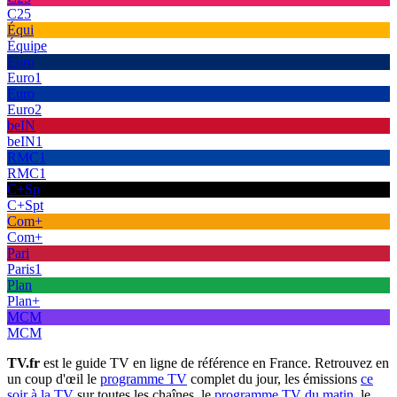
C25
Équi
Équipe
Euro
Euro1
Euro
Euro2
beIN
beIN1
RMC1
RMC1
C+Sp
C+Spt
Com+
Com+
Pari
Paris1
Plan
Plan+
MCM
MCM
TV.fr
est le guide TV en ligne de référence en France. Retrouvez en
un coup d'œil le
programme TV
complet du jour, les émissions
ce
soir à la TV
sur toutes les chaînes, le
programme TV du matin
, le