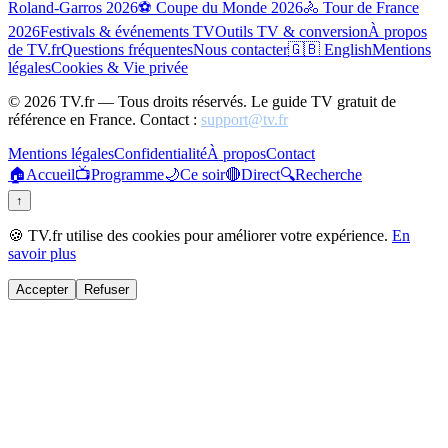
Roland-Garros 2026
⚽ Coupe du Monde 2026
🚴 Tour de France
2026
Festivals & événements TV
Outils TV & conversion
À propos
de TV.fr
Questions fréquentes
Nous contacter
🇬🇧 English
Mentions
légales
Cookies & Vie privée
©
2026
TV.fr — Tous droits réservés. Le guide TV gratuit de
référence en France. Contact :
support@tv.fr
Mentions légales
Confidentialité
À propos
Contact
🏠
Accueil
📺
Programme
🌙
Ce soir
🔴
Direct
🔍
Recherche
↑
🍪 TV.fr utilise des cookies pour améliorer votre expérience.
En
savoir plus
Accepter
Refuser