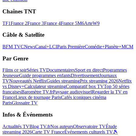
Chaînes TNT
TF1
France 2
France 3
France 4
France 5
M6
Arte
W9
Câble & Satellite
BFM TV
CNews
Canal+
LCI
Paris Première
Comédie+
Planète+
MCM
Par Genre
Films ce soir
Séries TV
Documentaires
Sport en direct
Programmes
Jeunesse
Guide programmes enfants
Divertissement
Journaux
TV
Nouveautés Netflix
Guides streaming
Prix streaming 2026
Netflix
vs Disney+
Calculateur streaming
Comparatif box TV
Top 50 séries
françaises
Baromètre TV.fr
Paysage audiovisuel
Regarder la TV en
France
Lieux de tournage Paris
Cafés iconiques cinéma
Paris
Glossaire TV
Infos & Événements
Actualités TV
Blog TV.fr
Nos auteurs
Observatoire TV
Étude
streaming 2026
Carte TV France
Événements culturels TV
🎾