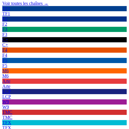
Voir toutes les chaînes →
TF1
TF1
F2
F2
F3
F3
C+
C+
F4
F4
F5
F5
M6
M6
Arte
Arte
LCP
LCP
W9
W9
TMC
TMC
TFX
TFX