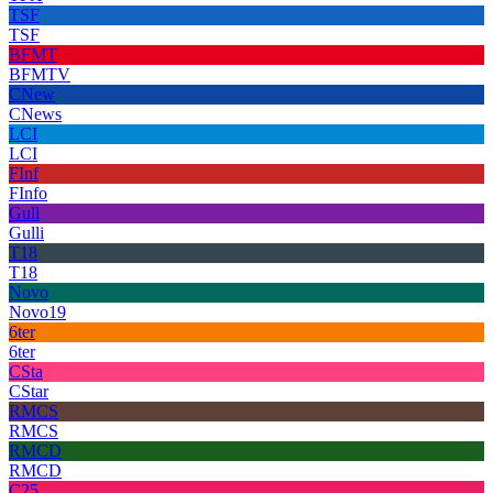
TSF
TSF
BFMT
BFMTV
CNew
CNews
LCI
LCI
FInf
FInfo
Gull
Gulli
T18
T18
Novo
Novo19
6ter
6ter
CSta
CStar
RMCS
RMCS
RMCD
RMCD
C25