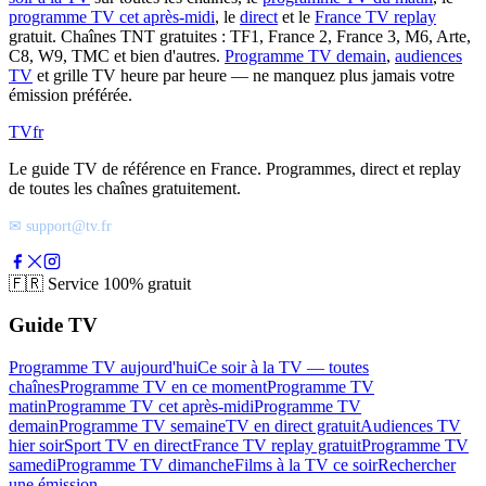
programme TV cet après-midi
, le
direct
et le
France TV replay
gratuit. Chaînes TNT gratuites : TF1, France 2, France 3, M6, Arte,
C8, W9, TMC et bien d'autres.
Programme TV demain
,
audiences
TV
et grille TV heure par heure — ne manquez plus jamais votre
émission préférée.
TV
fr
Le guide TV de référence en France. Programmes, direct et replay
de toutes les chaînes gratuitement.
✉ support@tv.fr
🇫🇷
Service 100% gratuit
Guide TV
Programme TV aujourd'hui
Ce soir à la TV — toutes
chaînes
Programme TV en ce moment
Programme TV
matin
Programme TV cet après-midi
Programme TV
demain
Programme TV semaine
TV en direct gratuit
Audiences TV
hier soir
Sport TV en direct
France TV replay gratuit
Programme TV
samedi
Programme TV dimanche
Films à la TV ce soir
Rechercher
une émission