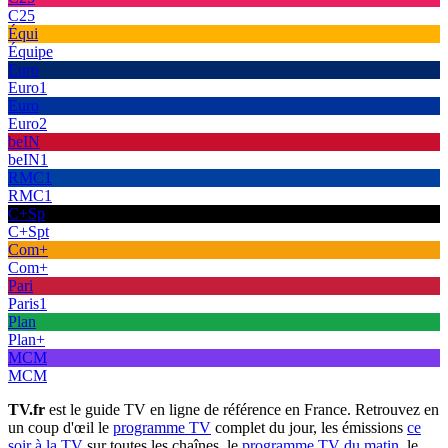
C25
Équi
Équipe
Euro
Euro1
Euro
Euro2
beIN
beIN1
RMC1
RMC1
C+Sp
C+Spt
Com+
Com+
Pari
Paris1
Plan
Plan+
MCM
MCM
TV.fr
est le guide TV en ligne de référence en France. Retrouvez en
un coup d'œil le
programme TV
complet du jour, les émissions
ce
soir à la TV
sur toutes les chaînes, le
programme TV du matin
, le