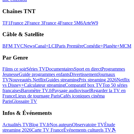
Chaînes TNT
TF1
France 2
France 3
France 4
France 5
M6
Arte
W9
Câble & Satellite
BFM TV
CNews
Canal+
LCI
Paris Première
Comédie+
Planète+
MCM
Par Genre
Films ce soir
Séries TV
Documentaires
Sport en direct
Programmes
Jeunesse
Guide programmes enfants
Divertissement
Journaux
TV
Nouveautés Netflix
Guides streaming
Prix streaming 2026
Netflix
vs Disney+
Calculateur streaming
Comparatif box TV
Top 50 séries
françaises
Baromètre TV.fr
Paysage audiovisuel
Regarder la TV en
France
Lieux de tournage Paris
Cafés iconiques cinéma
Paris
Glossaire TV
Infos & Événements
Actualités TV
Blog TV.fr
Nos auteurs
Observatoire TV
Étude
streaming 2026
Carte TV France
Événements culturels TV
🎾