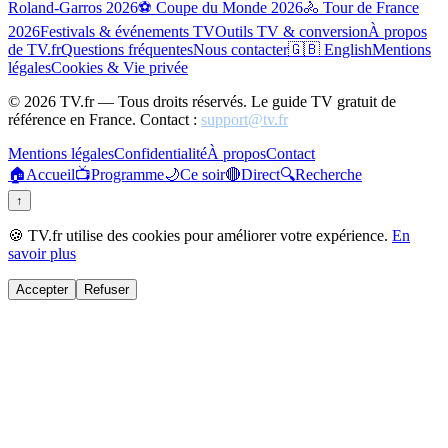
Roland-Garros 2026
⚽ Coupe du Monde 2026
🚴 Tour de France
2026
Festivals & événements TV
Outils TV & conversion
À propos
de TV.fr
Questions fréquentes
Nous contacter
🇬🇧 English
Mentions
légales
Cookies & Vie privée
©
2026
TV.fr — Tous droits réservés. Le guide TV gratuit de
référence en France. Contact :
support@tv.fr
Mentions légales
Confidentialité
À propos
Contact
🏠
Accueil
📺
Programme
🌙
Ce soir
🔴
Direct
🔍
Recherche
↑
🍪 TV.fr utilise des cookies pour améliorer votre expérience.
En
savoir plus
Accepter
Refuser