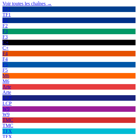
Voir toutes les chaînes →
TF1
TF1
F2
F2
F3
F3
C+
C+
F4
F4
F5
F5
M6
M6
Arte
Arte
LCP
LCP
W9
W9
TMC
TMC
TFX
TFX