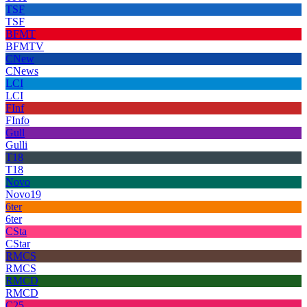
TSF
TSF
BFMT
BFMTV
CNew
CNews
LCI
LCI
FInf
FInfo
Gull
Gulli
T18
T18
Novo
Novo19
6ter
6ter
CSta
CStar
RMCS
RMCS
RMCD
RMCD
C25