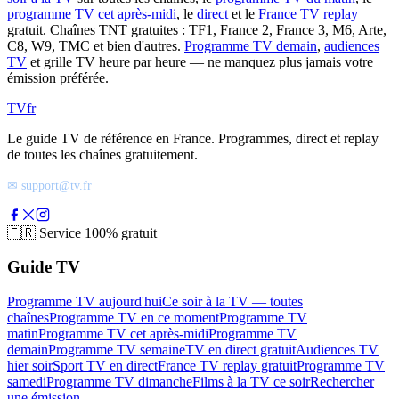
programme TV cet après-midi
, le
direct
et le
France TV replay
gratuit. Chaînes TNT gratuites : TF1, France 2, France 3, M6, Arte,
C8, W9, TMC et bien d'autres.
Programme TV demain
,
audiences
TV
et grille TV heure par heure — ne manquez plus jamais votre
émission préférée.
TV
fr
Le guide TV de référence en France. Programmes, direct et replay
de toutes les chaînes gratuitement.
✉ support@tv.fr
🇫🇷
Service 100% gratuit
Guide TV
Programme TV aujourd'hui
Ce soir à la TV — toutes
chaînes
Programme TV en ce moment
Programme TV
matin
Programme TV cet après-midi
Programme TV
demain
Programme TV semaine
TV en direct gratuit
Audiences TV
hier soir
Sport TV en direct
France TV replay gratuit
Programme TV
samedi
Programme TV dimanche
Films à la TV ce soir
Rechercher
une émission