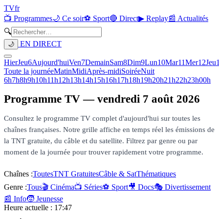
TV
fr
📺 Programmes
🌙 Ce soir
⚽ Sport
🔴 Direct
▶ Replay
📰 Actualités
🔍
EN DIRECT
🌙
Hier
Jeu
6
Aujourd'hui
Ven
7
Demain
Sam
8
Dim
9
Lun
10
Mar
11
Mer
12
Jeu
Toute la journée
Matin
Midi
Après-midi
Soirée
Nuit
6h
7h
8h
9h
10h
11h
12h
13h
14h
15h
16h
17h
18h
19h
20h
21h
22h
23h
00h
Programme TV —
vendredi 7 août 2026
Consultez le programme TV complet d'aujourd'hui sur toutes les
chaînes françaises. Notre grille affiche en temps réel les émissions de
la TNT gratuite, du câble et du satellite. Filtrez par genre ou par
moment de la journée pour trouver rapidement votre programme.
Chaînes :
Toutes
TNT Gratuites
Câble & Sat
Thématiques
Genre :
Tous
🎬 Cinéma
📺 Séries
⚽ Sport
🎥 Docs
🎭 Divertissement
📰 Info
🧒 Jeunesse
Heure actuelle :
17:47