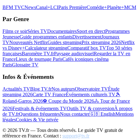
BFM TV
CNews
Canal+
LCI
Paris Première
Comédie+
Planète+
MCM
Par Genre
Films ce soir
Séries TV
Documentaires
Sport en direct
Programmes
Jeunesse
Guide programmes enfants
Divertissement
Journaux
TV
Nouveautés Netflix
Guides streaming
Prix streaming 2026
Netflix
vs Disney+
Calculateur streaming
Comparatif box TV
Top 50 séries
françaises
Baromètre TV.fr
Paysage audiovisuel
Regarder la TV en
France
Lieux de tournage Paris
Cafés iconiques cinéma
Paris
Glossaire TV
Infos & Événements
Actualités TV
Blog TV.fr
Nos auteurs
Observatoire TV
Étude
streaming 2026
Carte TV France
Événements culturels TV
🎾
Roland-Garros 2026
⚽ Coupe du Monde 2026
🚴 Tour de France
2026
Festivals & événements TV
Outils TV & conversion
À propos
de TV.fr
Questions fréquentes
Nous contacter
🇬🇧 English
Mentions
légales
Cookies & Vie privée
©
2026
TV.fr — Tous droits réservés. Le guide TV gratuit de
référence en France. Contact :
support@tv.fr