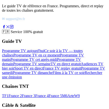
Le guide TV de référence en France. Programmes, direct et replay
de toutes les chaînes gratuitement.
✉ support@tv.fr
🇫🇷
Service 100% gratuit
Guide TV
Programme TV aujourd'hui
Ce soir à la TV — toutes
chaînes
Programme TV en ce moment
Programme TV
matin
Programme TV cet après-midi
Programme TV
demain
Programme TV semaine
TV en direct gratuit
Audiences TV
hier soir
Sport TV en direct
France TV replay gratuit
Programme TV
samedi
Programme TV dimanche
Films à la TV ce soir
Rechercher
une émission
Chaînes TNT
TF1
France 2
France 3
France 4
France 5
M6
Arte
W9
Câble & Satellite