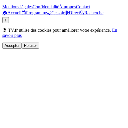
Mentions légales
Confidentialité
À propos
Contact
🏠
Accueil
📺
Programme
🌙
Ce soir
🔴
Direct
🔍
Recherche
↑
🍪 TV.fr utilise des cookies pour améliorer votre expérience.
En
savoir plus
Accepter
Refuser