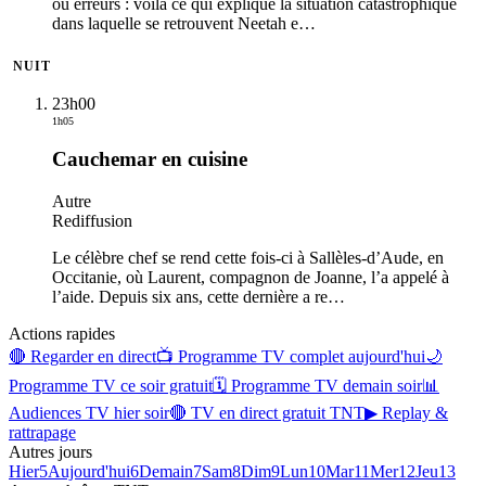
ou erreurs : voilà ce qui explique la situation catastrophique
dans laquelle se retrouvent Neetah e
…
NUIT
23h00
1h05
Cauchemar en cuisine
Autre
Rediffusion
Le célèbre chef se rend cette fois-ci à Sallèles-d’Aude, en
Occitanie, où Laurent, compagnon de Joanne, l’a appelé à
l’aide. Depuis six ans, cette dernière a re
…
Actions rapides
🔴 Regarder en direct
📺 Programme TV complet aujourd'hui
🌙
Programme TV ce soir gratuit
🗓 Programme TV demain soir
📊
Audiences TV hier soir
🔴 TV en direct gratuit TNT
▶ Replay &
rattrapage
Autres jours
Hier
5
Aujourd'hui
6
Demain
7
Sam
8
Dim
9
Lun
10
Mar
11
Mer
12
Jeu
13