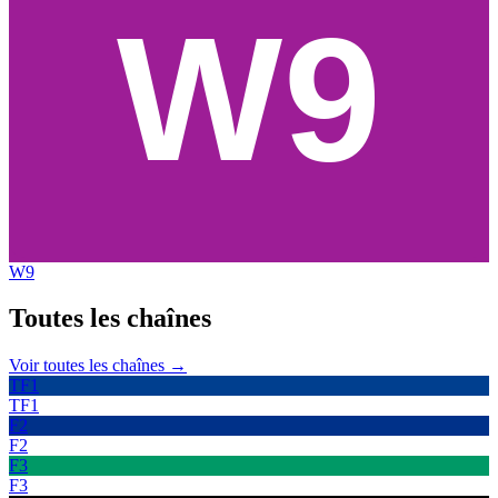
W9
Toutes les
chaînes
Voir toutes les chaînes →
TF1
TF1
F2
F2
F3
F3