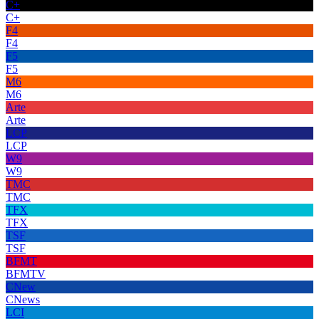
C+
C+
F4
F4
F5
F5
M6
M6
Arte
Arte
LCP
LCP
W9
W9
TMC
TMC
TFX
TFX
TSF
TSF
BFMT
BFMTV
CNew
CNews
LCI