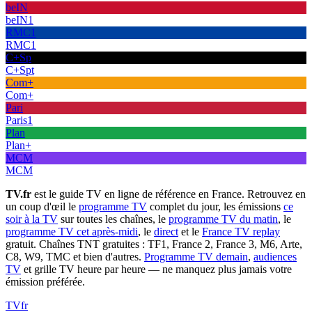
beIN
beIN1
RMC1
RMC1
C+Sp
C+Spt
Com+
Com+
Pari
Paris1
Plan
Plan+
MCM
MCM
TV.fr
est le guide TV en ligne de référence en France. Retrouvez en
un coup d'œil le
programme TV
complet du jour, les émissions
ce
soir à la TV
sur toutes les chaînes, le
programme TV du matin
, le
programme TV cet après-midi
, le
direct
et le
France TV replay
gratuit. Chaînes TNT gratuites : TF1, France 2, France 3, M6, Arte,
C8, W9, TMC et bien d'autres.
Programme TV demain
,
audiences
TV
et grille TV heure par heure — ne manquez plus jamais votre
émission préférée.
TV
fr