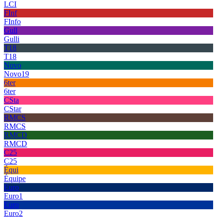
LCI
FInf
FInfo
Gull
Gulli
T18
T18
Novo
Novo19
6ter
6ter
CSta
CStar
RMCS
RMCS
RMCD
RMCD
C25
C25
Équi
Équipe
Euro
Euro1
Euro
Euro2