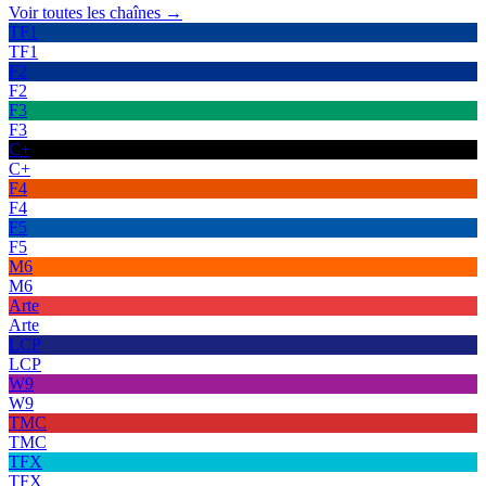
Voir toutes les chaînes →
TF1
TF1
F2
F2
F3
F3
C+
C+
F4
F4
F5
F5
M6
M6
Arte
Arte
LCP
LCP
W9
W9
TMC
TMC
TFX
TFX