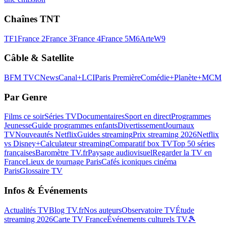
Chaînes TNT
TF1
France 2
France 3
France 4
France 5
M6
Arte
W9
Câble & Satellite
BFM TV
CNews
Canal+
LCI
Paris Première
Comédie+
Planète+
MCM
Par Genre
Films ce soir
Séries TV
Documentaires
Sport en direct
Programmes
Jeunesse
Guide programmes enfants
Divertissement
Journaux
TV
Nouveautés Netflix
Guides streaming
Prix streaming 2026
Netflix
vs Disney+
Calculateur streaming
Comparatif box TV
Top 50 séries
françaises
Baromètre TV.fr
Paysage audiovisuel
Regarder la TV en
France
Lieux de tournage Paris
Cafés iconiques cinéma
Paris
Glossaire TV
Infos & Événements
Actualités TV
Blog TV.fr
Nos auteurs
Observatoire TV
Étude
streaming 2026
Carte TV France
Événements culturels TV
🎾