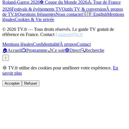
Roland-Garros 2026
⚽ Coupe du Monde 2026
🚴 Tour de France
2026
Festivals & événements TV
Outils TV & conversion
À propos
de TV.fr
Questions fréquentes
Nous contacter
🇬🇧 English
Mentions
légales
Cookies & Vie privée
©
2026
TV.fr — Tous droits réservés. Le guide TV gratuit de
référence en France. Contact :
support@tv.fr
Mentions légales
Confidentialité
À propos
Contact
🏠
Accueil
📺
Programme
🌙
Ce soir
🔴
Direct
🔍
Recherche
↑
🍪 TV.fr utilise des cookies pour améliorer votre expérience.
En
savoir plus
Accepter
Refuser