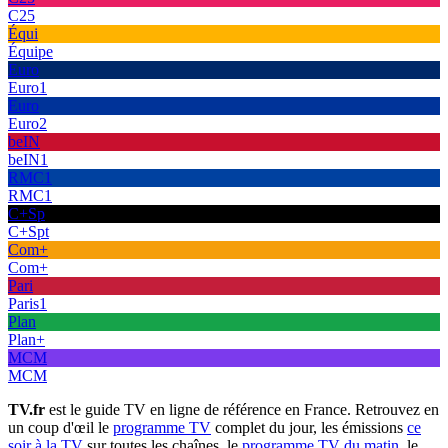
C25
Équi
Équipe
Euro
Euro1
Euro
Euro2
beIN
beIN1
RMC1
RMC1
C+Sp
C+Spt
Com+
Com+
Pari
Paris1
Plan
Plan+
MCM
MCM
TV.fr
est le guide TV en ligne de référence en France. Retrouvez en
un coup d'œil le
programme TV
complet du jour, les émissions
ce
soir à la TV
sur toutes les chaînes, le
programme TV du matin
, le