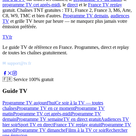
programme TV cet après-midi
, le
direct
et le
France TV replay
gratuit. Chaînes TNT gratuites : TF1, France 2, France 3, M6, Arte,
C8, W9, TMC et bien d'autres.
Programme TV demain
,
audiences
TV
et grille TV heure par heure — ne manquez plus jamais votre
émission préférée.
TV
fr
Le guide TV de référence en France. Programmes, direct et replay
de toutes les chaînes gratuitement.
✉ support@tv.fr
🇫🇷
Service 100% gratuit
Guide TV
Programme TV aujourd'hui
Ce soir à la TV — toutes
chaînes
Programme TV en ce moment
Programme TV
matin
Programme TV cet après-midi
Programme TV
demain
Programme TV semaine
TV en direct gratuit
Audiences TV
hier soir
Sport TV en direct
France TV replay gratuit
Programme TV
samedi
Programme TV dimanche
Films à la TV ce soir
Rechercher
une émission