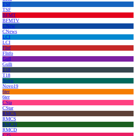
TSF
TSF
BFMT
BFMTV
CNew
CNews
LCI
LCI
FInf
FInfo
Gull
Gulli
T18
T18
Novo
Novo19
6ter
6ter
CSta
CStar
RMCS
RMCS
RMCD
RMCD
C25