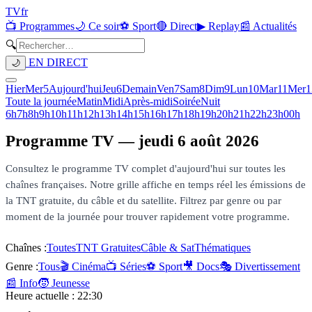
TV
fr
📺 Programmes
🌙 Ce soir
⚽ Sport
🔴 Direct
▶ Replay
📰 Actualités
🔍
EN DIRECT
🌙
Hier
Mer
5
Aujourd'hui
Jeu
6
Demain
Ven
7
Sam
8
Dim
9
Lun
10
Mar
11
Mer
1
Toute la journée
Matin
Midi
Après-midi
Soirée
Nuit
6h
7h
8h
9h
10h
11h
12h
13h
14h
15h
16h
17h
18h
19h
20h
21h
22h
23h
00h
Programme TV —
jeudi 6 août 2026
Consultez le programme TV complet d'aujourd'hui sur toutes les
chaînes françaises. Notre grille affiche en temps réel les émissions de
la TNT gratuite, du câble et du satellite. Filtrez par genre ou par
moment de la journée pour trouver rapidement votre programme.
Chaînes :
Toutes
TNT Gratuites
Câble & Sat
Thématiques
Genre :
Tous
🎬 Cinéma
📺 Séries
⚽ Sport
🎥 Docs
🎭 Divertissement
📰 Info
🧒 Jeunesse
Heure actuelle :
22:30