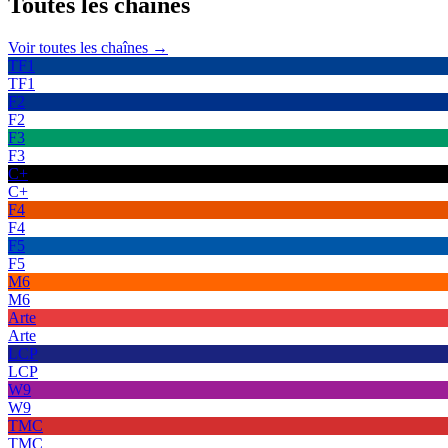
Toutes les
chaînes
Voir toutes les chaînes →
TF1
TF1
F2
F2
F3
F3
C+
C+
F4
F4
F5
F5
M6
M6
Arte
Arte
LCP
LCP
W9
W9
TMC
TMC