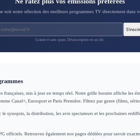
Ne ratez plus vos émissions préférées
 soir notre sélection des meilleurs programmes TV directement dans vo
S'inscri
Gratuit et sans spam. Désinscription en un clic.
ogrammes
françaises, mis à jour en temps réel. Notre grille horaire affiche les é
omme Canal+, Eurosport et Paris Première. Filtrez par genre (films, séri
 le synopsis, la distribution, les avis spectateurs et les prochaines re
 EPG officiels. Retrouvez également nos pages dédiées pour savoir exactem