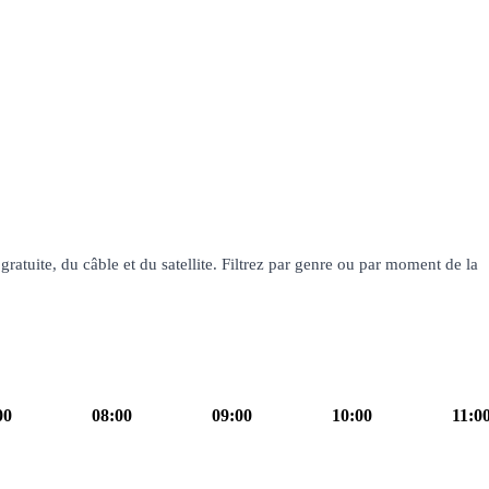
ratuite, du câble et du satellite. Filtrez par genre ou par moment de la
00
08:00
09:00
10:00
11:0
our ! La Matinale TF1
culture infos
10h00
Familles
10h55
Les