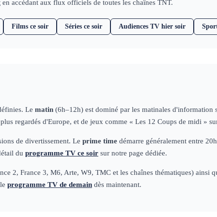
t
en accédant aux flux officiels de toutes les chaînes TNT.
Films ce soir
Séries ce soir
Audiences TV hier soir
Spor
définies. Le
matin
(6h–12h) est dominé par les matinales d'information
s plus regardés d'Europe, et de jeux comme « Les 12 Coups de midi » su
ssions de divertissement. Le
prime time
démarre généralement entre 20h50
détail du
programme TV ce soir
sur notre page dédiée.
ce 2, France 3, M6, Arte, W9, TMC et les chaînes thématiques) ainsi que 
 le
programme TV de demain
dès maintenant.