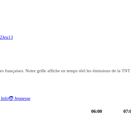
2
Jeu
13
françaises. Notre grille affiche en temps réel les émissions de la TNT g
 Info
🧒 Jeunesse
06:00
07:
Programmes de la nuit
autre
05h50
TFou
culture
06h55
Bonj