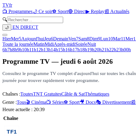
TV
fr
📺 Programmes
🌙 Ce soir
⚽ Sport
🔴 Direct
▶ Replay
📰 Actualités
🔍
EN DIRECT
🌙
Hier
Mer
5
Aujourd'hui
Jeu
6
Demain
Ven
7
Sam
8
Dim
9
Lun
10
Mar
11
Mer
1
Toute la journée
Matin
Midi
Après-midi
Soirée
Nuit
6h
7h
8h
9h
10h
11h
12h
13h
14h
15h
16h
17h
18h
19h
20h
21h
22h
23h
00h
Programme TV —
jeudi 6 août 2026
Consultez le programme TV complet d'aujourd'hui sur toutes les chaînes 
journée pour trouver rapidement votre programme.
Chaînes :
Toutes
TNT Gratuites
Câble & Sat
Thématiques
Genre :
Tous
🎬 Cinéma
📺 Séries
⚽ Sport
🎥 Docs
🎭 Divertissement
📰
Heure actuelle :
20:39
Chaîne
00h35
New York Unité Spéciale
×
3
série tv
03h05