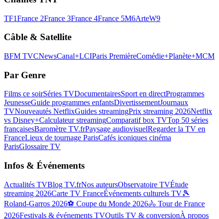
TF1
France 2
France 3
France 4
France 5
M6
Arte
W9
Câble & Satellite
BFM TV
CNews
Canal+
LCI
Paris Première
Comédie+
Planète+
MCM
Par Genre
Films ce soir
Séries TV
Documentaires
Sport en direct
Programmes
Jeunesse
Guide programmes enfants
Divertissement
Journaux
TV
Nouveautés Netflix
Guides streaming
Prix streaming 2026
Netflix
vs Disney+
Calculateur streaming
Comparatif box TV
Top 50 séries
françaises
Baromètre TV.fr
Paysage audiovisuel
Regarder la TV en
France
Lieux de tournage Paris
Cafés iconiques cinéma
Paris
Glossaire TV
Infos & Événements
Actualités TV
Blog TV.fr
Nos auteurs
Observatoire TV
Étude
streaming 2026
Carte TV France
Événements culturels TV
🎾
Roland-Garros 2026
⚽ Coupe du Monde 2026
🚴 Tour de France
2026
Festivals & événements TV
Outils TV & conversion
À propos