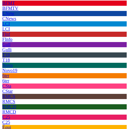
BFMT
BFMTV
CNew
CNews
LCI
LCI
FInf
FInfo
Gull
Gulli
T18
T18
Novo
Novo19
6ter
6ter
CSta
CStar
RMCS
RMCS
RMCD
RMCD
C25
C25
Équi