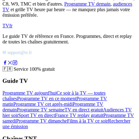
C8, W9, TMC et bien d'autres.
Programme TV demain
,
audiences
TV
et grille TV heure par heure — ne manquez plus jamais votre
émission préférée.
TV
fr
Le guide TV de référence en France. Programmes, direct et replay
de toutes les chaînes gratuitement.
✉ support@tv.fr
🇫🇷
Service 100% gratuit
Guide TV
Programme TV aujourd'hui
Ce soir à la TV — toutes
chaînes
Programme TV en ce moment
Programme TV
matin
Programme TV cet après-midi
Programme TV
demain
Programme TV semaine
TV en direct gratuit
Audiences TV
hier soir
Sport TV en direct
France TV replay gratuit
Programme TV
samedi
Programme TV dimanche
Films à la TV ce soir
Rechercher
une émission
Chaînes TNT