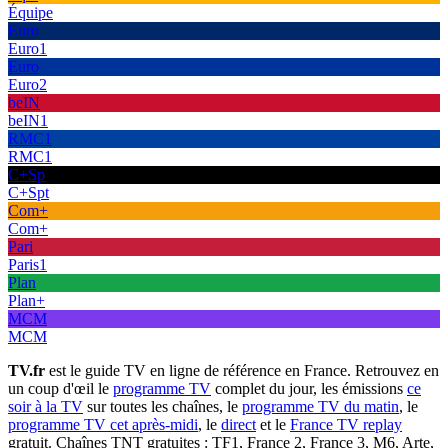
Équipe
Euro
Euro1
Euro
Euro2
beIN
beIN1
RMC1
RMC1
C+Sp
C+Spt
Com+
Com+
Pari
Paris1
Plan
Plan+
MCM
MCM
TV.fr
est le guide TV en ligne de référence en France. Retrouvez en
un coup d'œil le
programme TV
complet du jour, les émissions
ce
soir à la TV
sur toutes les chaînes, le
programme TV du matin
, le
programme TV cet après-midi
, le
direct
et le
France TV replay
gratuit. Chaînes TNT gratuites : TF1, France 2, France 3, M6, Arte,