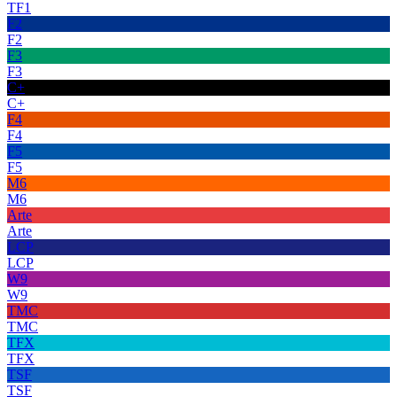
TF1
F2
F2
F3
F3
C+
C+
F4
F4
F5
F5
M6
M6
Arte
Arte
LCP
LCP
W9
W9
TMC
TMC
TFX
TFX
TSF
TSF