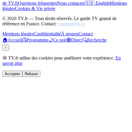
de TV.fr
Questions fréquentes
Nous contacter
🇬🇧 English
Mentions
légales
Cookies & Vie privée
©
2026
TV.fr — Tous droits réservés. Le guide TV gratuit de
référence en France. Contact :
support@tv.fr
Mentions légales
Confidentialité
À propos
Contact
🏠
Accueil
📺
Programme
🌙
Ce soir
🔴
Direct
🔍
Recherche
↑
🍪 TV.fr utilise des cookies pour améliorer votre expérience.
En
savoir plus
Accepter
Refuser