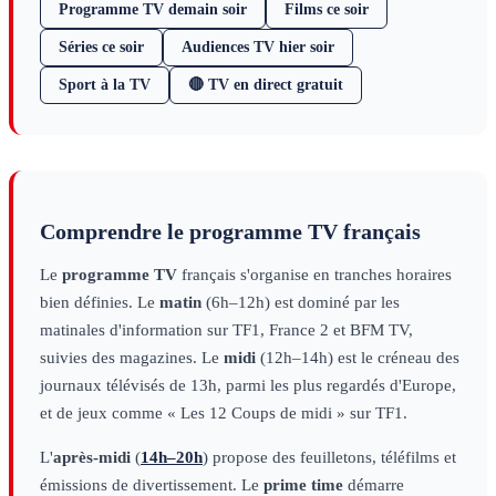
Programme TV demain soir
Films ce soir
Séries ce soir
Audiences TV hier soir
Sport à la TV
🔴 TV en direct gratuit
Comprendre le programme TV français
Le
programme TV
français s'organise en tranches horaires
bien définies. Le
matin
(6h–12h) est dominé par les
matinales d'information sur TF1, France 2 et BFM TV,
suivies des magazines. Le
midi
(12h–14h) est le créneau des
journaux télévisés de 13h, parmi les plus regardés d'Europe,
et de jeux comme « Les 12 Coups de midi » sur TF1.
L'
après-midi
(
14h–20h
) propose des feuilletons, téléfilms et
émissions de divertissement. Le
prime time
démarre