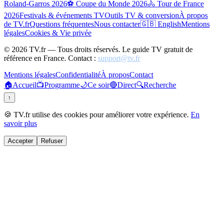
Roland-Garros 2026
⚽ Coupe du Monde 2026
🚴 Tour de France
2026
Festivals & événements TV
Outils TV & conversion
À propos
de TV.fr
Questions fréquentes
Nous contacter
🇬🇧 English
Mentions
légales
Cookies & Vie privée
©
2026
TV.fr — Tous droits réservés. Le guide TV gratuit de
référence en France. Contact :
support@tv.fr
Mentions légales
Confidentialité
À propos
Contact
🏠
Accueil
📺
Programme
🌙
Ce soir
🔴
Direct
🔍
Recherche
↑
🍪 TV.fr utilise des cookies pour améliorer votre expérience.
En
savoir plus
Accepter
Refuser