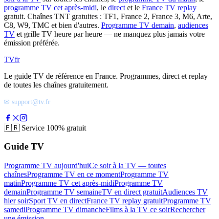
programme TV cet après-midi
, le
direct
et le
France TV replay
gratuit. Chaînes TNT gratuites : TF1, France 2, France 3, M6, Arte,
C8, W9, TMC et bien d'autres.
Programme TV demain
,
audiences
TV
et grille TV heure par heure — ne manquez plus jamais votre
émission préférée.
TV
fr
Le guide TV de référence en France. Programmes, direct et replay
de toutes les chaînes gratuitement.
✉ support@tv.fr
🇫🇷
Service 100% gratuit
Guide TV
Programme TV aujourd'hui
Ce soir à la TV — toutes
chaînes
Programme TV en ce moment
Programme TV
matin
Programme TV cet après-midi
Programme TV
demain
Programme TV semaine
TV en direct gratuit
Audiences TV
hier soir
Sport TV en direct
France TV replay gratuit
Programme TV
samedi
Programme TV dimanche
Films à la TV ce soir
Rechercher
une émission