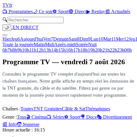
TV
fr
📺 Programmes
🌙 Ce soir
⚽ Sport
🔴 Direct
▶ Replay
📰 Actualités
🔍
EN DIRECT
🌙
Hier
Jeu
6
Aujourd'hui
Ven
7
Demain
Sam
8
Dim
9
Lun
10
Mar
11
Mer
12
Jeu
Toute la journée
Matin
Midi
Après-midi
Soirée
Nuit
6h
7h
8h
9h
10h
11h
12h
13h
14h
15h
16h
17h
18h
19h
20h
21h
22h
23h
00h
Programme TV —
vendredi 7 août 2026
Consultez le programme TV complet d'aujourd'hui sur toutes les
chaînes françaises. Notre grille affiche en temps réel les émissions de
la TNT gratuite, du câble et du satellite. Filtrez par genre ou par
moment de la journée pour trouver rapidement votre programme.
Chaînes :
Toutes
TNT Gratuites
Câble & Sat
Thématiques
Genre :
Tous
🎬 Cinéma
📺 Séries
⚽ Sport
🎥 Docs
🎭 Divertissement
📰 Info
🧒 Jeunesse
Heure actuelle :
16:15