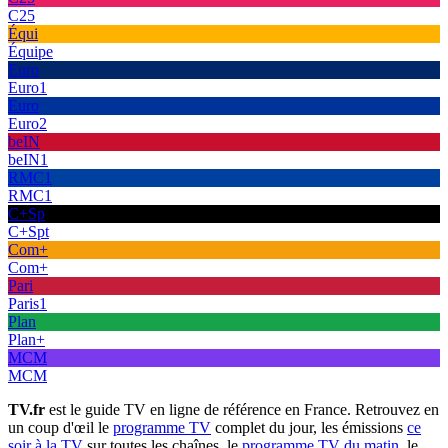
C25
Équi
Équipe
Euro
Euro1
Euro
Euro2
beIN
beIN1
RMC1
RMC1
C+Sp
C+Spt
Com+
Com+
Pari
Paris1
Plan
Plan+
MCM
MCM
TV.fr
est le guide TV en ligne de référence en France. Retrouvez en
un coup d'œil le
programme TV
complet du jour, les émissions
ce
soir à la TV
sur toutes les chaînes, le
programme TV du matin
, le