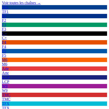
Voir toutes les chaînes →
TF1
TF1
F2
F2
F3
F3
C+
C+
F4
F4
F5
F5
M6
M6
Arte
Arte
LCP
LCP
W9
W9
TMC
TMC
TFX
TFX