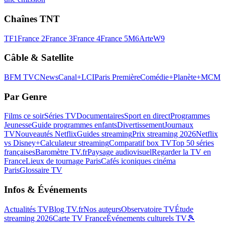
Chaînes TNT
TF1
France 2
France 3
France 4
France 5
M6
Arte
W9
Câble & Satellite
BFM TV
CNews
Canal+
LCI
Paris Première
Comédie+
Planète+
MCM
Par Genre
Films ce soir
Séries TV
Documentaires
Sport en direct
Programmes
Jeunesse
Guide programmes enfants
Divertissement
Journaux
TV
Nouveautés Netflix
Guides streaming
Prix streaming 2026
Netflix
vs Disney+
Calculateur streaming
Comparatif box TV
Top 50 séries
françaises
Baromètre TV.fr
Paysage audiovisuel
Regarder la TV en
France
Lieux de tournage Paris
Cafés iconiques cinéma
Paris
Glossaire TV
Infos & Événements
Actualités TV
Blog TV.fr
Nos auteurs
Observatoire TV
Étude
streaming 2026
Carte TV France
Événements culturels TV
🎾