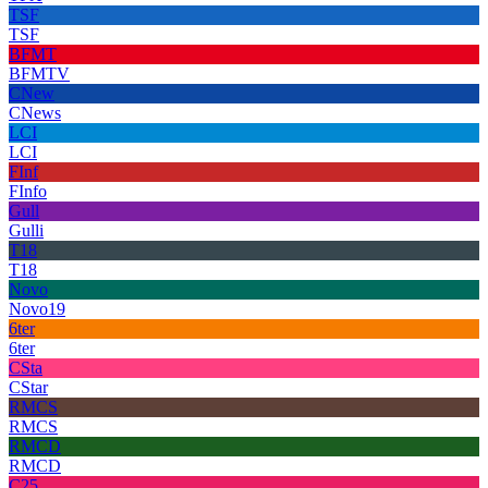
TSF
TSF
BFMT
BFMTV
CNew
CNews
LCI
LCI
FInf
FInfo
Gull
Gulli
T18
T18
Novo
Novo19
6ter
6ter
CSta
CStar
RMCS
RMCS
RMCD
RMCD
C25