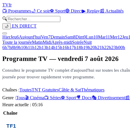
TV
fr
📺 Programmes
🌙 Ce soir
⚽ Sport
🔴 Direct
▶ Replay
📰 Actualités
🔍
EN DIRECT
🌙
Hier
Jeu
6
Aujourd'hui
Ven
7
Demain
Sam
8
Dim
9
Lun
10
Mar
11
Mer
12
Jeu
Toute la journée
Matin
Midi
Après-midi
Soirée
Nuit
6h
7h
8h
9h
10h
11h
12h
13h
14h
15h
16h
17h
18h
19h
20h
21h
22h
23h
00h
Programme TV —
vendredi 7 août 2026
Consultez le programme TV complet d'aujourd'hui sur toutes les chaînes 
journée pour trouver rapidement votre programme.
Chaînes :
Toutes
TNT Gratuites
Câble & Sat
Thématiques
Genre :
Tous
🎬 Cinéma
📺 Séries
⚽ Sport
🎥 Docs
🎭 Divertissement
📰
Heure actuelle :
05:16
Chaîne