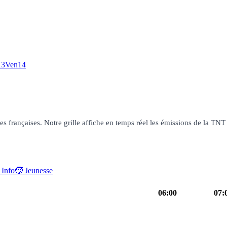
13
Ven
14
françaises. Notre grille affiche en temps réel les émissions de la TNT g
 Info
🧒 Jeunesse
06:00
07:
05h50
TFou
magazine
06h55
Bonj