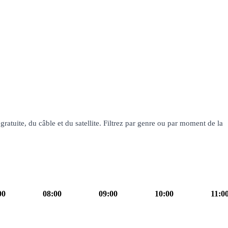
ratuite, du câble et du satellite. Filtrez par genre ou par moment de la
00
08:00
09:00
10:00
11:0
our ! La Matinale TF1
magazine
10h00
Familles
10h55
Les