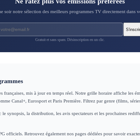
Ne ratez plus vos émissions préférées
 soir notre sélection des meilleurs programmes TV directement dans vo
S'inscri
Gratuit et sans spam. Désinscription en un clic.
ogrammes
françaises, mis à jour en temps réel. Notre grille horaire affiche les é
omme Canal+, Eurosport et Paris Première. Filtrez par genre (films, séri
 le synopsis, la distribution, les avis spectateurs et les prochaines re
 EPG officiels. Retrouvez également nos pages dédiées pour savoir exactem