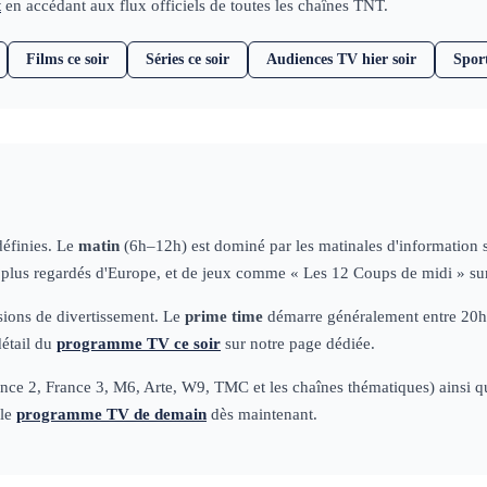
t
en accédant aux flux officiels de toutes les chaînes TNT.
Films ce soir
Séries ce soir
Audiences TV hier soir
Spor
définies. Le
matin
(6h–12h) est dominé par les matinales d'information
s plus regardés d'Europe, et de jeux comme « Les 12 Coups de midi » su
ssions de divertissement. Le
prime time
démarre généralement entre 20h50
détail du
programme TV ce soir
sur notre page dédiée.
ce 2, France 3, M6, Arte, W9, TMC et les chaînes thématiques) ainsi que 
 le
programme TV de demain
dès maintenant.