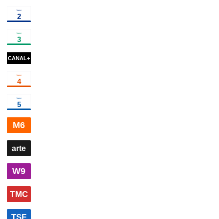
00h30
13h15, le
02h30
13h15, le
dimanche...
×
2
magazine
samedi...
magazin
d'information
00h35
Plage aux spectacles
02h40
Sardou,
!
divertissement
autoportrait
do
00h22
Nouvelle Vague
cinéma
02h06
Amélie et la
03
Métaphysique des
& 
tubes
cinéma
in
00h05
Black Label
evénement
01h50
Vaiteani en
03h1
concert à
conce
Tahiti
musique
Noum
01h15
Les 100
02h05
Les empires contr
lieux qu'il faut
attaquent
documentaire
voir (La
00h05
Cauchemar en cuisine
×
3
autre
02h45
Progra
Provence de
Van Gogh)
S13
(n°1)
documentaire
00h20
Y'a que la vérité qui compte
×
3
autre
03h00
Pr