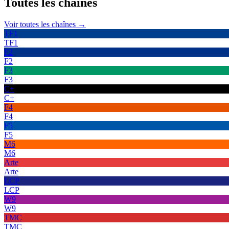
Toutes les
chaînes
Voir toutes les chaînes →
TF1
TF1
F2
F2
F3
F3
C+
C+
F4
F4
F5
F5
M6
M6
Arte
Arte
LCP
LCP
W9
W9
TMC
TMC