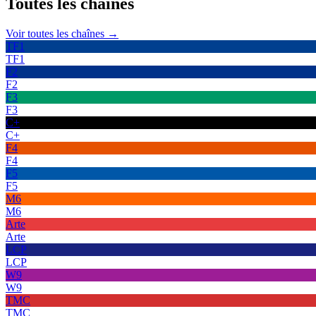
Toutes les
chaînes
Voir toutes les chaînes →
TF1
TF1
F2
F2
F3
F3
C+
C+
F4
F4
F5
F5
M6
M6
Arte
Arte
LCP
LCP
W9
W9
TMC
TMC