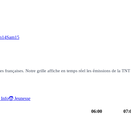
n
14
Sam
15
françaises. Notre grille affiche en temps réel les émissions de la TNT g
 Info
🧒 Jeunesse
06:00
07:
uit
programme
05h50
TFou
magazine