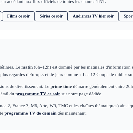
t
en accédant aux flux officiels de toutes les chaînes TNT.
Films ce soir
Séries ce soir
Audiences TV hier soir
Spor
définies. Le
matin
(6h–12h) est dominé par les matinales d'information
s plus regardés d'Europe, et de jeux comme « Les 12 Coups de midi » su
ssions de divertissement. Le
prime time
démarre généralement entre 20h50
détail du
programme TV ce soir
sur notre page dédiée.
ce 2, France 3, M6, Arte, W9, TMC et les chaînes thématiques) ainsi que 
 le
programme TV de demain
dès maintenant.