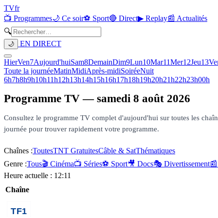
TV
fr
📺 Programmes
🌙 Ce soir
⚽ Sport
🔴 Direct
▶ Replay
📰 Actualités
🔍
EN DIRECT
🌙
Hier
Ven
7
Aujourd'hui
Sam
8
Demain
Dim
9
Lun
10
Mar
11
Mer
12
Jeu
13
Ve
Toute la journée
Matin
Midi
Après-midi
Soirée
Nuit
6h
7h
8h
9h
10h
11h
12h
13h
14h
15h
16h
17h
18h
19h
20h
21h
22h
23h
00h
Programme TV —
samedi 8 août 2026
Consultez le programme TV complet d'aujourd'hui sur toutes les chaînes 
journée pour trouver rapidement votre programme.
Chaînes :
Toutes
TNT Gratuites
Câble & Sat
Thématiques
Genre :
Tous
🎬 Cinéma
📺 Séries
⚽ Sport
🎥 Docs
🎭 Divertissement
📰
Heure actuelle :
12:11
Chaîne
00h20
Détox ta maison, 7
02h00
Programmes de la n