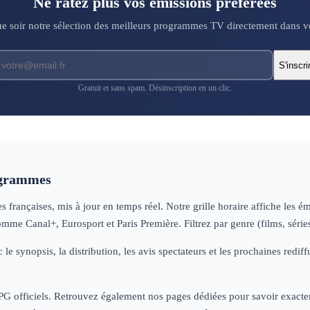
Ne ratez plus vos émissions préférées
 soir notre sélection des meilleurs programmes TV directement dans vo
S'inscri
Gratuit et sans spam. Désinscription en un clic.
ogrammes
françaises, mis à jour en temps réel. Notre grille horaire affiche les é
omme Canal+, Eurosport et Paris Première. Filtrez par genre (films, séri
 le synopsis, la distribution, les avis spectateurs et les prochaines re
 EPG officiels. Retrouvez également nos pages dédiées pour savoir exactem