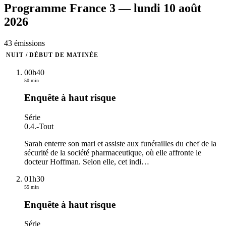
Programme
France 3
—
lundi 10 août
2026
43
émission
s
NUIT / DÉBUT DE MATINÉE
00h40
50 min
Enquête à haut risque
Série
0.4.
-
Tout
Sarah enterre son mari et assiste aux funérailles du chef de la
sécurité de la société pharmaceutique, où elle affronte le
docteur Hoffman. Selon elle, cet indi
…
01h30
55 min
Enquête à haut risque
Série