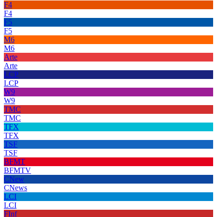
F4
F4
F5
F5
M6
M6
Arte
Arte
LCP
LCP
W9
W9
TMC
TMC
TFX
TFX
TSF
TSF
BFMT
BFMTV
CNew
CNews
LCI
LCI
FInf