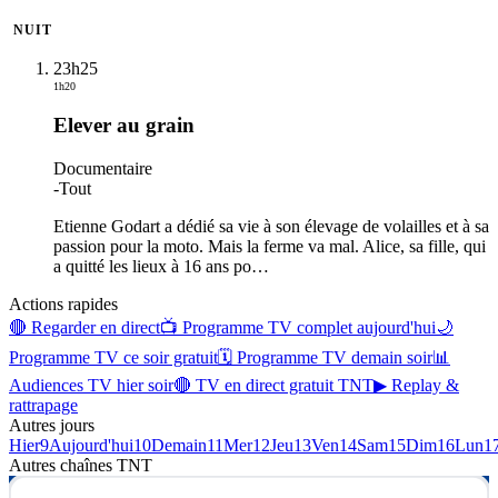
NUIT
23h25
1h20
Elever au grain
Documentaire
-
Tout
Etienne Godart a dédié sa vie à son élevage de volailles et à sa
passion pour la moto. Mais la ferme va mal. Alice, sa fille, qui
a quitté les lieux à 16 ans po
…
Actions rapides
🔴 Regarder en direct
📺 Programme TV complet aujourd'hui
🌙
Programme TV ce soir gratuit
🗓 Programme TV demain soir
📊
Audiences TV hier soir
🔴 TV en direct gratuit TNT
▶ Replay &
rattrapage
Autres jours
Hier
9
Aujourd'hui
10
Demain
11
Mer
12
Jeu
13
Ven
14
Sam
15
Dim
16
Lun
1
Autres chaînes
TNT