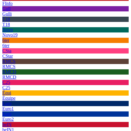
FInfo
Gull
Gulli
T18
T18
Novo
Novo19
6ter
6ter
CSta
CStar
RMCS
RMCS
RMCD
RMCD
C25
C25
Équi
Équipe
Euro
Euro1
Euro
Euro2
beIN
beIN1