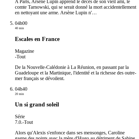
A Paris, Arsène Lupin apprend le décès de son vieil ami, le
comte Tarnowski, qui se serait donné la mort accidentellement
en nettoyant une arme. Arsène Lupin n'
…
04h00
40 min
Escales en France
Magazine
-
Tout
De la Nouvelle-Calédonie à La Réunion, en passant par la
Guadeloupe et la Martinique, l'identité et la richesse des outre-
mer français se dévoilent.
04h40
20 min
Un si grand soleil
Série
7.0.
-
Tout
Alors qu'Alexis s'enfonce dans ses mensonges, Caroline
gagne des points avec la mère d'Hugo au détriment de Sabine.