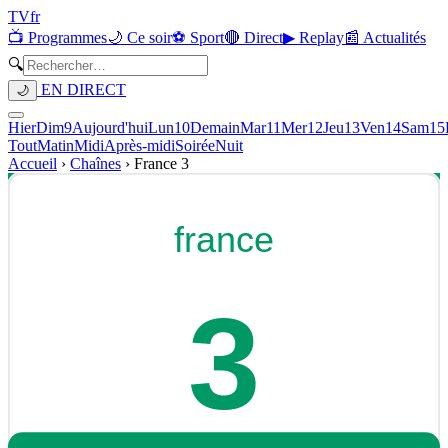
TV
fr
📺 Programmes
🌙 Ce soir
⚽ Sport
🔴 Direct
▶ Replay
📰 Actualités
🔍
EN DIRECT
🌙
Hier
Dim
9
Aujourd'hui
Lun
10
Demain
Mar
11
Mer
12
Jeu
13
Ven
14
Sam
15
Tout
Matin
Midi
Après-midi
Soirée
Nuit
Accueil
›
Chaînes
›
France 3