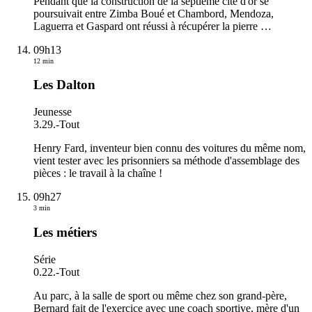
Pendant que la construction de la septième cité d'or se
poursuivait entre Zimba Boué et Chambord, Mendoza,
Laguerra et Gaspard ont réussi à récupérer la pierre
…
09h13
12 min
Les Dalton
Jeunesse
3.29.
-
Tout
Henry Fard, inventeur bien connu des voitures du même nom,
vient tester avec les prisonniers sa méthode d'assemblage des
pièces : le travail à la chaîne !
09h27
3 min
Les métiers
Série
0.22.
-
Tout
Au parc, à la salle de sport ou même chez son grand-père,
Bernard fait de l'exercice avec une coach sportive, mère d'un