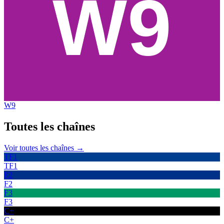
W9
Toutes les
chaînes
Voir toutes les chaînes →
TF1
TF1
F2
F2
F3
F3
C+
C+