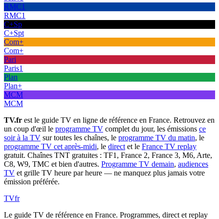
RMC1
RMC1
C+Sp
C+Spt
Com+
Com+
Pari
Paris1
Plan
Plan+
MCM
MCM
TV.fr
est le guide TV en ligne de référence en France. Retrouvez en
un coup d'œil le
programme TV
complet du jour, les émissions
ce
soir à la TV
sur toutes les chaînes, le
programme TV du matin
, le
programme TV cet après-midi
, le
direct
et le
France TV replay
gratuit. Chaînes TNT gratuites : TF1, France 2, France 3, M6, Arte,
C8, W9, TMC et bien d'autres.
Programme TV demain
,
audiences
TV
et grille TV heure par heure — ne manquez plus jamais votre
émission préférée.
TV
fr
Le guide TV de référence en France. Programmes, direct et replay