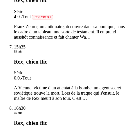
Rex, chien flic
Série
4.9.
-
Tout
EN COURS
Franz Zehrer, un antiquaire, découvre dans sa boutique, sous
le cadre d'un tableau, une sorte de testament. Il en prend
aussitôt connaissance et fait chanter Wa
…
15h35
55 min
Rex, chien flic
Série
0.0.
-
Tout
A Vienne, victime d'un attentat à la bombe, un agent secret
soviétique trouve la mort. Lors de la traque qui s'ensuit, le
maître de Rex meurt à son tour. C'est
…
16h30
55 min
Rex, chien flic