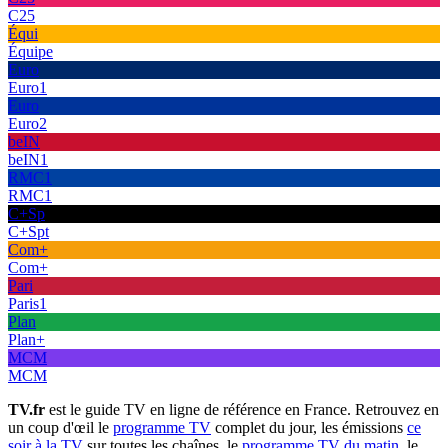
C25
Équi
Équipe
Euro
Euro1
Euro
Euro2
beIN
beIN1
RMC1
RMC1
C+Sp
C+Spt
Com+
Com+
Pari
Paris1
Plan
Plan+
MCM
MCM
TV.fr
est le guide TV en ligne de référence en France. Retrouvez en
un coup d'œil le
programme TV
complet du jour, les émissions
ce
soir à la TV
sur toutes les chaînes, le
programme TV du matin
, le