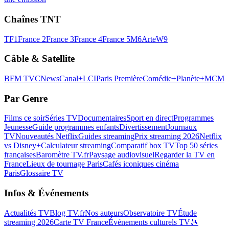
Chaînes TNT
TF1
France 2
France 3
France 4
France 5
M6
Arte
W9
Câble & Satellite
BFM TV
CNews
Canal+
LCI
Paris Première
Comédie+
Planète+
MCM
Par Genre
Films ce soir
Séries TV
Documentaires
Sport en direct
Programmes
Jeunesse
Guide programmes enfants
Divertissement
Journaux
TV
Nouveautés Netflix
Guides streaming
Prix streaming 2026
Netflix
vs Disney+
Calculateur streaming
Comparatif box TV
Top 50 séries
françaises
Baromètre TV.fr
Paysage audiovisuel
Regarder la TV en
France
Lieux de tournage Paris
Cafés iconiques cinéma
Paris
Glossaire TV
Infos & Événements
Actualités TV
Blog TV.fr
Nos auteurs
Observatoire TV
Étude
streaming 2026
Carte TV France
Événements culturels TV
🎾