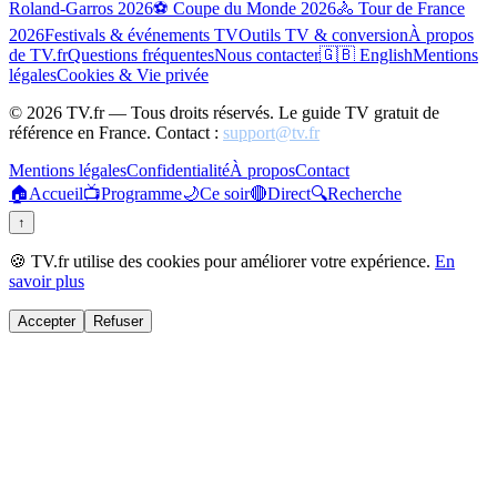
Roland-Garros 2026
⚽ Coupe du Monde 2026
🚴 Tour de France
2026
Festivals & événements TV
Outils TV & conversion
À propos
de TV.fr
Questions fréquentes
Nous contacter
🇬🇧 English
Mentions
légales
Cookies & Vie privée
©
2026
TV.fr — Tous droits réservés. Le guide TV gratuit de
référence en France. Contact :
support@tv.fr
Mentions légales
Confidentialité
À propos
Contact
🏠
Accueil
📺
Programme
🌙
Ce soir
🔴
Direct
🔍
Recherche
↑
🍪 TV.fr utilise des cookies pour améliorer votre expérience.
En
savoir plus
Accepter
Refuser