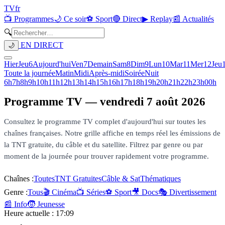
TV
fr
📺 Programmes
🌙 Ce soir
⚽ Sport
🔴 Direct
▶ Replay
📰 Actualités
🔍
EN DIRECT
🌙
Hier
Jeu
6
Aujourd'hui
Ven
7
Demain
Sam
8
Dim
9
Lun
10
Mar
11
Mer
12
Jeu
Toute la journée
Matin
Midi
Après-midi
Soirée
Nuit
6h
7h
8h
9h
10h
11h
12h
13h
14h
15h
16h
17h
18h
19h
20h
21h
22h
23h
00h
Programme TV —
vendredi 7 août 2026
Consultez le programme TV complet d'aujourd'hui sur toutes les
chaînes françaises. Notre grille affiche en temps réel les émissions de
la TNT gratuite, du câble et du satellite. Filtrez par genre ou par
moment de la journée pour trouver rapidement votre programme.
Chaînes :
Toutes
TNT Gratuites
Câble & Sat
Thématiques
Genre :
Tous
🎬 Cinéma
📺 Séries
⚽ Sport
🎥 Docs
🎭 Divertissement
📰 Info
🧒 Jeunesse
Heure actuelle :
17:09