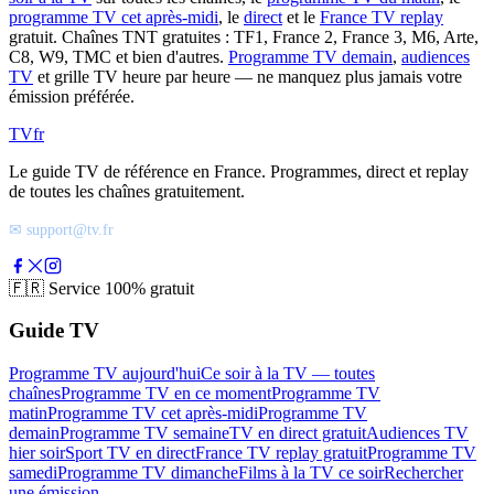
programme TV cet après-midi
, le
direct
et le
France TV replay
gratuit. Chaînes TNT gratuites : TF1, France 2, France 3, M6, Arte,
C8, W9, TMC et bien d'autres.
Programme TV demain
,
audiences
TV
et grille TV heure par heure — ne manquez plus jamais votre
émission préférée.
TV
fr
Le guide TV de référence en France. Programmes, direct et replay
de toutes les chaînes gratuitement.
✉ support@tv.fr
🇫🇷
Service 100% gratuit
Guide TV
Programme TV aujourd'hui
Ce soir à la TV — toutes
chaînes
Programme TV en ce moment
Programme TV
matin
Programme TV cet après-midi
Programme TV
demain
Programme TV semaine
TV en direct gratuit
Audiences TV
hier soir
Sport TV en direct
France TV replay gratuit
Programme TV
samedi
Programme TV dimanche
Films à la TV ce soir
Rechercher
une émission