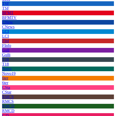
TSF
TSF
BFMT
BFMTV
CNew
CNews
LCI
LCI
FInf
FInfo
Gull
Gulli
T18
T18
Novo
Novo19
6ter
6ter
CSta
CStar
RMCS
RMCS
RMCD
RMCD
C25