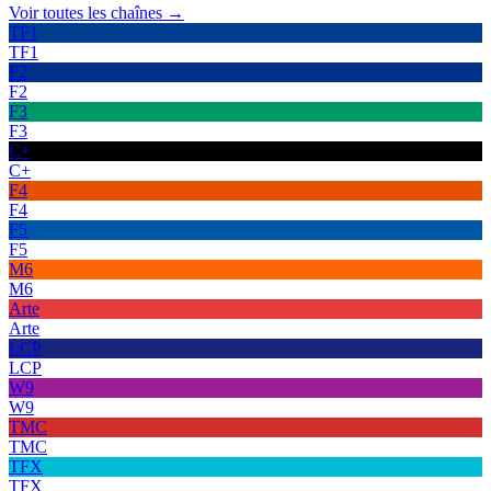
Voir toutes les chaînes →
TF1
TF1
F2
F2
F3
F3
C+
C+
F4
F4
F5
F5
M6
M6
Arte
Arte
LCP
LCP
W9
W9
TMC
TMC
TFX
TFX