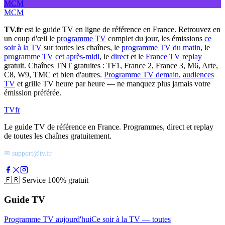
MCM
MCM
TV.fr
est le guide TV en ligne de référence en France. Retrouvez en
un coup d'œil le
programme TV
complet du jour, les émissions
ce
soir à la TV
sur toutes les chaînes, le
programme TV du matin
, le
programme TV cet après-midi
, le
direct
et le
France TV replay
gratuit. Chaînes TNT gratuites : TF1, France 2, France 3, M6, Arte,
C8, W9, TMC et bien d'autres.
Programme TV demain
,
audiences
TV
et grille TV heure par heure — ne manquez plus jamais votre
émission préférée.
TV
fr
Le guide TV de référence en France. Programmes, direct et replay
de toutes les chaînes gratuitement.
✉ support@tv.fr
🇫🇷
Service 100% gratuit
Guide TV
Programme TV aujourd'hui
Ce soir à la TV — toutes