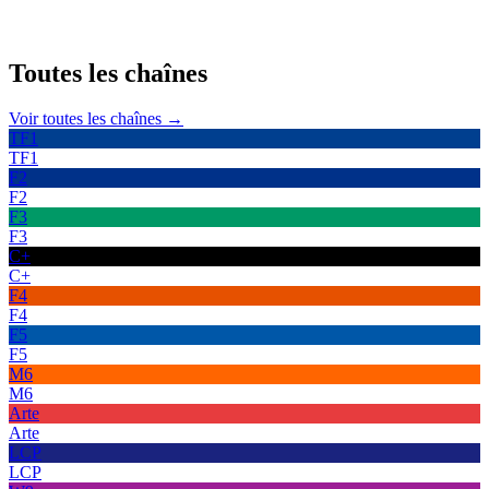
Toutes les
chaînes
Voir toutes les chaînes →
TF1
TF1
F2
F2
F3
F3
C+
C+
F4
F4
F5
F5
M6
M6
Arte
Arte
LCP
LCP