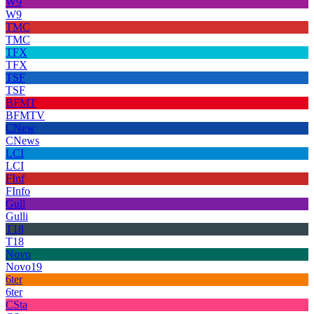
W9
W9
TMC
TMC
TFX
TFX
TSF
TSF
BFMT
BFMTV
CNew
CNews
LCI
LCI
FInf
FInfo
Gull
Gulli
T18
T18
Novo
Novo19
6ter
6ter
CSta