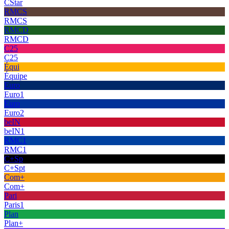
CStar
RMCS
RMCS
RMCD
RMCD
C25
C25
Équi
Équipe
Euro
Euro1
Euro
Euro2
beIN
beIN1
RMC1
RMC1
C+Sp
C+Spt
Com+
Com+
Pari
Paris1
Plan
Plan+