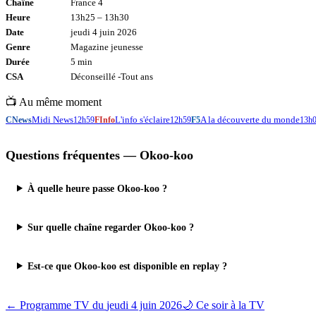
Chaîne
France 4
Heure
13h25
–
13h30
Date
jeudi 4 juin 2026
Genre
Magazine jeunesse
Durée
5
min
CSA
Déconseillé -
Tout
ans
📺 Au même moment
Midi News
L'info s'éclaire
A la découverte du monde
CNews
12h59
FInfo
12h59
F5
13h
Questions fréquentes —
Okoo-koo
À quelle heure passe Okoo-koo ?
Sur quelle chaîne regarder Okoo-koo ?
Est-ce que Okoo-koo est disponible en replay ?
← Programme TV du
jeudi 4 juin 2026
🌙 Ce soir à la TV