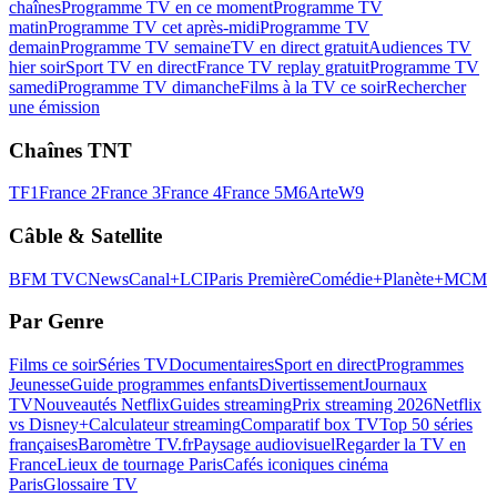
chaînes
Programme TV en ce moment
Programme TV
matin
Programme TV cet après-midi
Programme TV
demain
Programme TV semaine
TV en direct gratuit
Audiences TV
hier soir
Sport TV en direct
France TV replay gratuit
Programme TV
samedi
Programme TV dimanche
Films à la TV ce soir
Rechercher
une émission
Chaînes TNT
TF1
France 2
France 3
France 4
France 5
M6
Arte
W9
Câble & Satellite
BFM TV
CNews
Canal+
LCI
Paris Première
Comédie+
Planète+
MCM
Par Genre
Films ce soir
Séries TV
Documentaires
Sport en direct
Programmes
Jeunesse
Guide programmes enfants
Divertissement
Journaux
TV
Nouveautés Netflix
Guides streaming
Prix streaming 2026
Netflix
vs Disney+
Calculateur streaming
Comparatif box TV
Top 50 séries
françaises
Baromètre TV.fr
Paysage audiovisuel
Regarder la TV en
France
Lieux de tournage Paris
Cafés iconiques cinéma
Paris
Glossaire TV