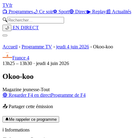
TV
fr
📺 Programmes
🌙 Ce soir
⚽ Sport
🔴 Direct
▶ Replay
📰 Actualités
🔍
EN DIRECT
🌙
Accueil
›
Programme TV
›
jeudi 4 juin 2026
›
Okoo-koo
France 4
13h25
–
13h30
·
jeudi 4 juin 2026
Okoo-koo
Magazine jeunesse
-
Tout
🔴 Regarder
F4
en direct
Programme de
F4
📤 Partager cette émission
🔔
Me rappeler ce programme
ℹ️ Informations