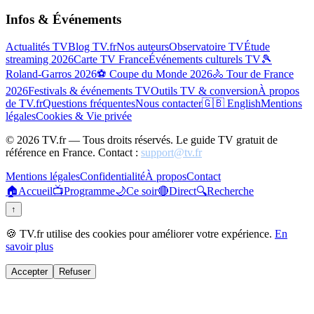
Infos & Événements
Actualités TV
Blog TV.fr
Nos auteurs
Observatoire TV
Étude
streaming 2026
Carte TV France
Événements culturels TV
🎾
Roland-Garros 2026
⚽ Coupe du Monde 2026
🚴 Tour de France
2026
Festivals & événements TV
Outils TV & conversion
À propos
de TV.fr
Questions fréquentes
Nous contacter
🇬🇧 English
Mentions
légales
Cookies & Vie privée
©
2026
TV.fr — Tous droits réservés. Le guide TV gratuit de
référence en France. Contact :
support@tv.fr
Mentions légales
Confidentialité
À propos
Contact
🏠
Accueil
📺
Programme
🌙
Ce soir
🔴
Direct
🔍
Recherche
↑
🍪 TV.fr utilise des cookies pour améliorer votre expérience.
En
savoir plus
Accepter
Refuser