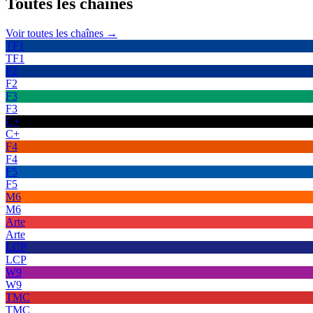
Toutes les
chaînes
Voir toutes les chaînes →
TF1
TF1
F2
F2
F3
F3
C+
C+
F4
F4
F5
F5
M6
M6
Arte
Arte
LCP
LCP
W9
W9
TMC
TMC