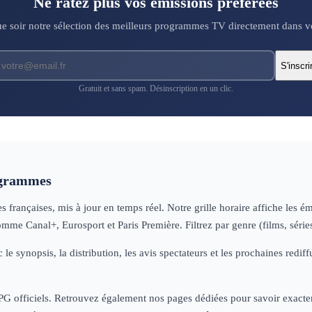
Ne ratez plus vos émissions préférées
 soir notre sélection des meilleurs programmes TV directement dans vo
S'inscri
Gratuit et sans spam. Désinscription en un clic.
ogrammes
françaises, mis à jour en temps réel. Notre grille horaire affiche les é
omme Canal+, Eurosport et Paris Première. Filtrez par genre (films, séri
 le synopsis, la distribution, les avis spectateurs et les prochaines re
 EPG officiels. Retrouvez également nos pages dédiées pour savoir exactem