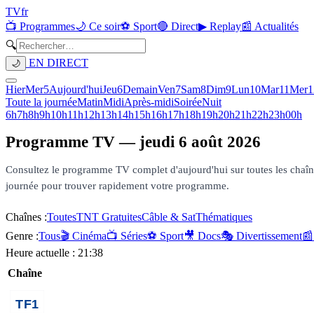
TV
fr
📺 Programmes
🌙 Ce soir
⚽ Sport
🔴 Direct
▶ Replay
📰 Actualités
🔍
EN DIRECT
🌙
Hier
Mer
5
Aujourd'hui
Jeu
6
Demain
Ven
7
Sam
8
Dim
9
Lun
10
Mar
11
Mer
1
Toute la journée
Matin
Midi
Après-midi
Soirée
Nuit
6h
7h
8h
9h
10h
11h
12h
13h
14h
15h
16h
17h
18h
19h
20h
21h
22h
23h
00h
Programme TV —
jeudi 6 août 2026
Consultez le programme TV complet d'aujourd'hui sur toutes les chaînes 
journée pour trouver rapidement votre programme.
Chaînes :
Toutes
TNT Gratuites
Câble & Sat
Thématiques
Genre :
Tous
🎬 Cinéma
📺 Séries
⚽ Sport
🎥 Docs
🎭 Divertissement
📰
Heure actuelle :
21:38
Chaîne
00h35
New York Unité Spéciale
×
3
série tv
03h05