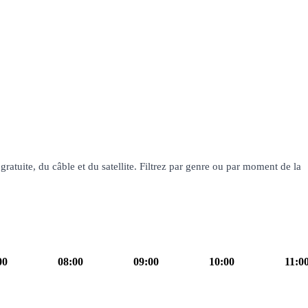
ratuite, du câble et du satellite. Filtrez par genre ou par moment de la
00
08:00
09:00
10:00
11:0
our ! La Matinale TF1
culture infos
10h00
Familles
10h55
Les