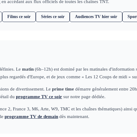
t
en accédant aux flux officiels de toutes les chaînes TNT.
Films ce soir
Séries ce soir
Audiences TV hier soir
Spor
définies. Le
matin
(6h–12h) est dominé par les matinales d'information
s plus regardés d'Europe, et de jeux comme « Les 12 Coups de midi » su
ssions de divertissement. Le
prime time
démarre généralement entre 20h50
détail du
programme TV ce soir
sur notre page dédiée.
ce 2, France 3, M6, Arte, W9, TMC et les chaînes thématiques) ainsi que 
 le
programme TV de demain
dès maintenant.