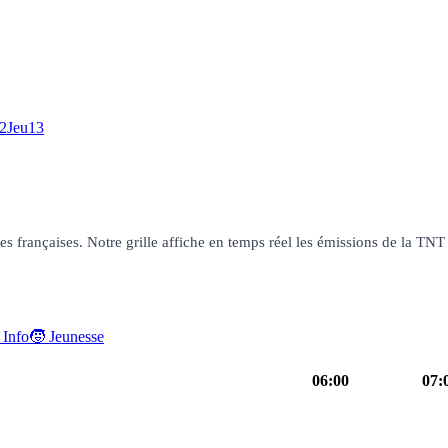
2
Jeu
13
françaises. Notre grille affiche en temps réel les émissions de la TNT g
 Info
🧒 Jeunesse
06:00
07:
Programmes de la nuit
autre
05h50
TFou
culture
06h55
Bonj