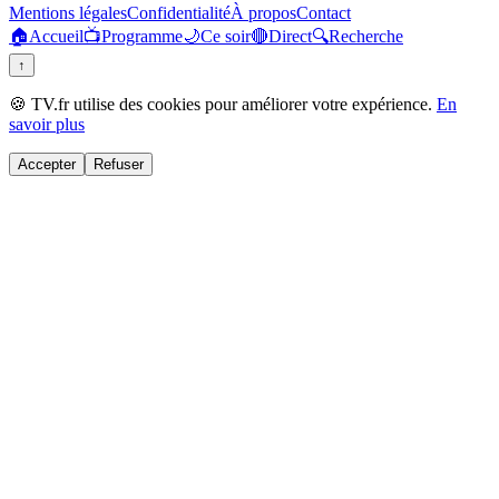
Mentions légales
Confidentialité
À propos
Contact
🏠
Accueil
📺
Programme
🌙
Ce soir
🔴
Direct
🔍
Recherche
↑
🍪 TV.fr utilise des cookies pour améliorer votre expérience.
En
savoir plus
Accepter
Refuser