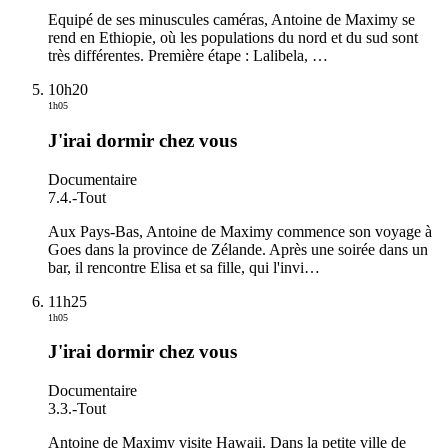
Equipé de ses minuscules caméras, Antoine de Maximy se
rend en Ethiopie, où les populations du nord et du sud sont
très différentes. Première étape : Lalibela,
…
10h20
1h05
J'irai dormir chez vous
Documentaire
7.4.
-
Tout
Aux Pays-Bas, Antoine de Maximy commence son voyage à
Goes dans la province de Zélande. Après une soirée dans un
bar, il rencontre Elisa et sa fille, qui l'invi
…
11h25
1h05
J'irai dormir chez vous
Documentaire
3.3.
-
Tout
Antoine de Maximy visite Hawaii. Dans la petite ville de