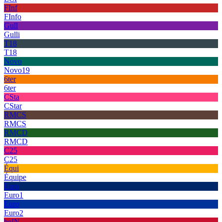
FInf
FInfo
Gull
Gulli
T18
T18
Novo
Novo19
6ter
6ter
CSta
CStar
RMCS
RMCS
RMCD
RMCD
C25
C25
Équi
Équipe
Euro
Euro1
Euro
Euro2
beIN