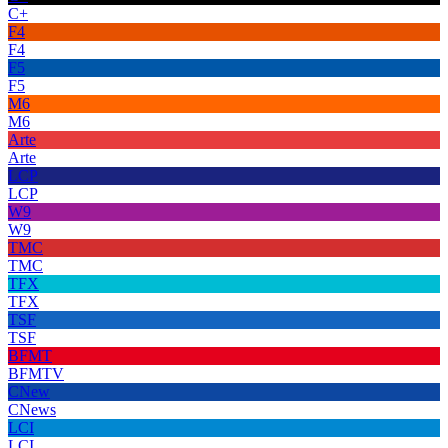
C+
F4
F4
F5
F5
M6
M6
Arte
Arte
LCP
LCP
W9
W9
TMC
TMC
TFX
TFX
TSF
TSF
BFMT
BFMTV
CNew
CNews
LCI
LCI