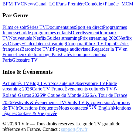
BFM TV
CNews
Canal+
LCI
Paris Première
Comédie+
Planète+
MCM
Par Genre
Films ce soir
Séries TV
Documentaires
Sport en direct
Programmes
Jeunesse
Guide programmes enfants
Divertissement
Journaux
TV
Nouveautés Netflix
Guides streaming
Prix streaming 2026
Netflix
vs Disney+
Calculateur streaming
Comparatif box TV
Top 50 séries
françaises
Baromètre TV.fr
Paysage audiovisuel
Regarder la TV en
France
Lieux de tournage Paris
Cafés iconiques cinéma
Paris
Glossaire TV
Infos & Événements
Actualités TV
Blog TV.fr
Nos auteurs
Observatoire TV
Étude
streaming 2026
Carte TV France
Événements culturels TV
🎾
Roland-Garros 2026
⚽ Coupe du Monde 2026
🚴 Tour de France
2026
Festivals & événements TV
Outils TV & conversion
À propos
de TV.fr
Questions fréquentes
Nous contacter
🇬🇧 English
Mentions
légales
Cookies & Vie privée
©
2026
TV.fr — Tous droits réservés. Le guide TV gratuit de
référence en France. Contact :
support@tv.fr