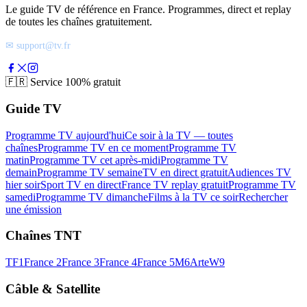
Le guide TV de référence en France. Programmes, direct et replay
de toutes les chaînes gratuitement.
✉ support@tv.fr
🇫🇷
Service 100% gratuit
Guide TV
Programme TV aujourd'hui
Ce soir à la TV — toutes
chaînes
Programme TV en ce moment
Programme TV
matin
Programme TV cet après-midi
Programme TV
demain
Programme TV semaine
TV en direct gratuit
Audiences TV
hier soir
Sport TV en direct
France TV replay gratuit
Programme TV
samedi
Programme TV dimanche
Films à la TV ce soir
Rechercher
une émission
Chaînes TNT
TF1
France 2
France 3
France 4
France 5
M6
Arte
W9
Câble & Satellite