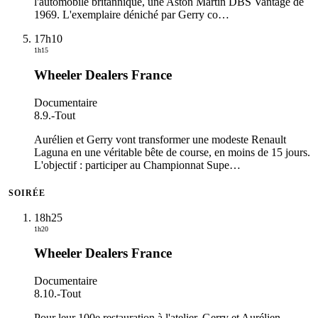
l'automobile britannique, une Aston Martin DBS Vantage de
1969. L'exemplaire déniché par Gerry co
…
17h10
1h15
Wheeler Dealers France
Documentaire
8.9.
-
Tout
Aurélien et Gerry vont transformer une modeste Renault
Laguna en une véritable bête de course, en moins de 15 jours.
L'objectif : participer au Championnat Supe
…
SOIRÉE
18h25
1h20
Wheeler Dealers France
Documentaire
8.10.
-
Tout
Pour leur 100e restauration à l'atelier, Gerry et Aurélien