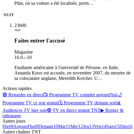
Pilat, où sa voiture a été localisée, perm
…
NUIT
23h00
1h50
Faites entrer l'accusé
Magazine
16.0.
-
-10
Etudiante américaine à l'université de Pérouse, en Italie,
Amanda Knox est accusée, en novembre 2007, du meurtre de
sa colocataire anglaise, Meredith Kercher. U
…
Actions rapides
🔴 Regarder en direct
📺 Programme TV complet aujourd'hui
🌙
Programme TV ce soir gratuit
🗓 Programme TV demain soir
📊
Audiences TV hier soir
🔴 TV en direct gratuit TNT
▶ Replay &
rattrapage
Autres jours
Hier
8
Aujourd'hui
9
Demain
10
Mar
11
Mer
12
Jeu
13
Ven
14
Sam
15
Dim
16
Autres chaînes
TNT