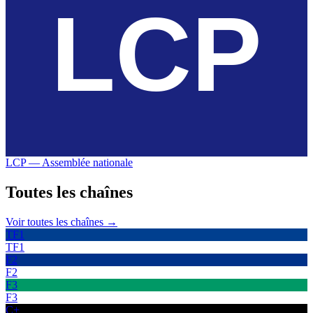
LCP — Assemblée nationale
Toutes les
chaînes
Voir toutes les chaînes →
TF1
TF1
F2
F2
F3
F3
C+