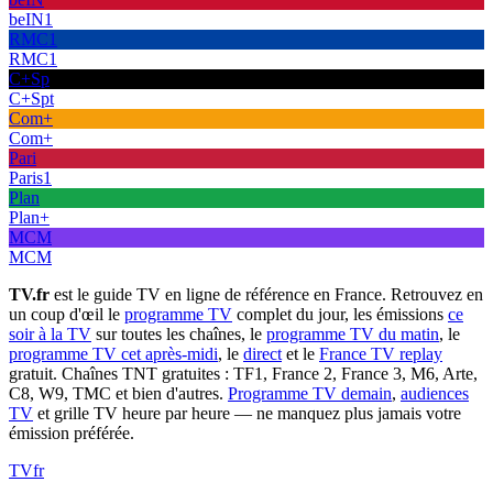
beIN1
RMC1
RMC1
C+Sp
C+Spt
Com+
Com+
Pari
Paris1
Plan
Plan+
MCM
MCM
TV.fr
est le guide TV en ligne de référence en France. Retrouvez en
un coup d'œil le
programme TV
complet du jour, les émissions
ce
soir à la TV
sur toutes les chaînes, le
programme TV du matin
, le
programme TV cet après-midi
, le
direct
et le
France TV replay
gratuit. Chaînes TNT gratuites : TF1, France 2, France 3, M6, Arte,
C8, W9, TMC et bien d'autres.
Programme TV demain
,
audiences
TV
et grille TV heure par heure — ne manquez plus jamais votre
émission préférée.
TV
fr