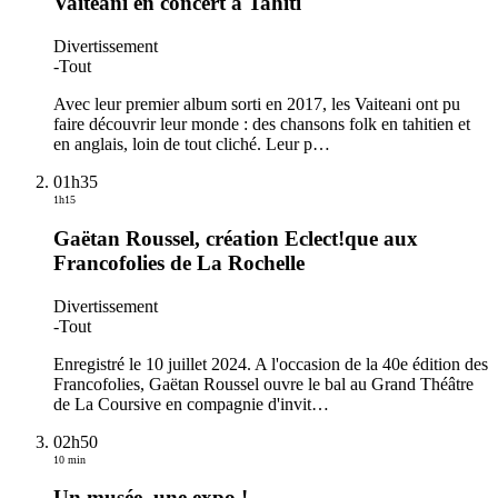
Vaiteani en concert à Tahiti
Divertissement
-
Tout
Avec leur premier album sorti en 2017, les Vaiteani ont pu
faire découvrir leur monde : des chansons folk en tahitien et
en anglais, loin de tout cliché. Leur p
…
01h35
1h15
Gaëtan Roussel, création Eclect!que aux
Francofolies de La Rochelle
Divertissement
-
Tout
Enregistré le 10 juillet 2024. A l'occasion de la 40e édition des
Francofolies, Gaëtan Roussel ouvre le bal au Grand Théâtre
de La Coursive en compagnie d'invit
…
02h50
10 min
Un musée, une expo !