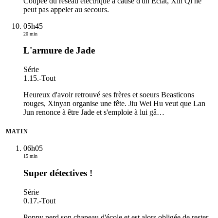
Coupée du réseau électrique à cause d'un Eclat, Xin Qi ne
peut pas appeler au secours.
05h45
20 min
L'armure de Jade
Série
1.15.
-
Tout
Heureux d'avoir retrouvé ses frères et soeurs Beasticons
rouges, Xinyan organise une fête. Jiu Wei Hu veut que Lan
Jun renonce à être Jade et s'emploie à lui gâ
…
MATIN
06h05
15 min
Super détectives !
Série
0.17.
-
Tout
Poppy perd son chapeau d'école et est alors obligée de rester