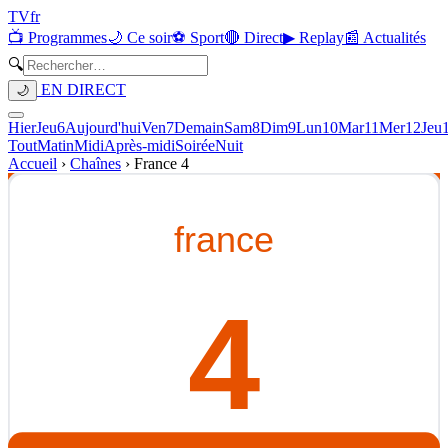
TV
fr
📺 Programmes
🌙 Ce soir
⚽ Sport
🔴 Direct
▶ Replay
📰 Actualités
🔍
EN DIRECT
🌙
Hier
Jeu
6
Aujourd'hui
Ven
7
Demain
Sam
8
Dim
9
Lun
10
Mar
11
Mer
12
Jeu
Tout
Matin
Midi
Après-midi
Soirée
Nuit
Accueil
›
Chaînes
›
France 4