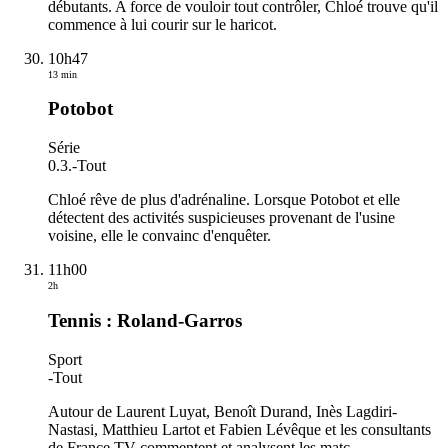
débutants. A force de vouloir tout contrôler, Chloé trouve qu'il
commence à lui courir sur le haricot.
10h47
13 min
Potobot
Série
0.3.
-
Tout
Chloé rêve de plus d'adrénaline. Lorsque Potobot et elle
détectent des activités suspicieuses provenant de l'usine
voisine, elle le convainc d'enquêter.
11h00
2h
Tennis : Roland-Garros
Sport
-
Tout
Autour de Laurent Luyat, Benoît Durand, Inès Lagdiri-
Nastasi, Matthieu Lartot et Fabien Lévêque et les consultants
de France TV commentent et analysent les matc
…