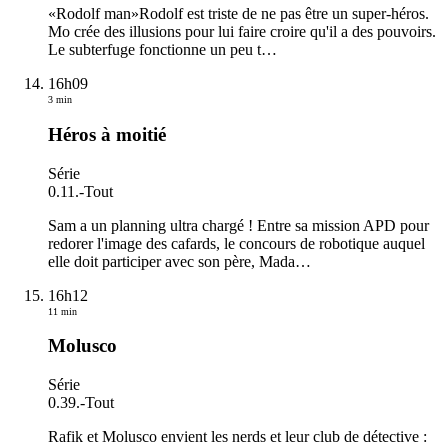
«Rodolf man»Rodolf est triste de ne pas être un super-héros.
Mo crée des illusions pour lui faire croire qu'il a des pouvoirs.
Le subterfuge fonctionne un peu t
…
16h09
3 min
Héros à moitié
Série
0.11.
-
Tout
Sam a un planning ultra chargé ! Entre sa mission APD pour
redorer l'image des cafards, le concours de robotique auquel
elle doit participer avec son père, Mada
…
16h12
11 min
Molusco
Série
0.39.
-
Tout
Rafik et Molusco envient les nerds et leur club de détective :