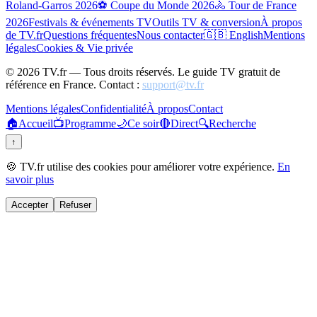
Roland-Garros 2026
⚽ Coupe du Monde 2026
🚴 Tour de France
2026
Festivals & événements TV
Outils TV & conversion
À propos
de TV.fr
Questions fréquentes
Nous contacter
🇬🇧 English
Mentions
légales
Cookies & Vie privée
©
2026
TV.fr — Tous droits réservés. Le guide TV gratuit de
référence en France. Contact :
support@tv.fr
Mentions légales
Confidentialité
À propos
Contact
🏠
Accueil
📺
Programme
🌙
Ce soir
🔴
Direct
🔍
Recherche
↑
🍪 TV.fr utilise des cookies pour améliorer votre expérience.
En
savoir plus
Accepter
Refuser