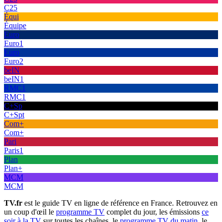
C25
Équi
Équipe
Euro
Euro1
Euro
Euro2
beIN
beIN1
RMC1
RMC1
C+Sp
C+Spt
Com+
Com+
Pari
Paris1
Plan
Plan+
MCM
MCM
TV.fr
est le guide TV en ligne de référence en France. Retrouvez en
un coup d'œil le
programme TV
complet du jour, les émissions
ce
soir à la TV
sur toutes les chaînes, le
programme TV du matin
, le