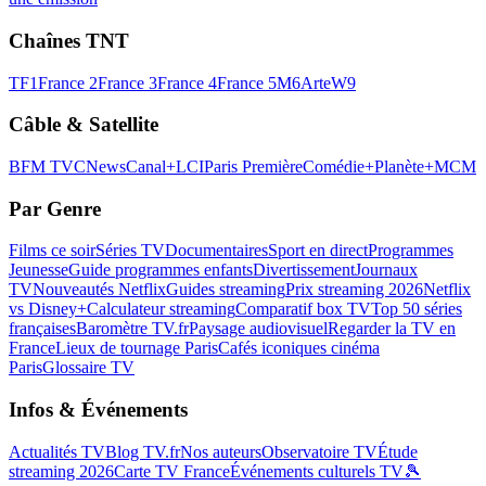
Chaînes TNT
TF1
France 2
France 3
France 4
France 5
M6
Arte
W9
Câble & Satellite
BFM TV
CNews
Canal+
LCI
Paris Première
Comédie+
Planète+
MCM
Par Genre
Films ce soir
Séries TV
Documentaires
Sport en direct
Programmes
Jeunesse
Guide programmes enfants
Divertissement
Journaux
TV
Nouveautés Netflix
Guides streaming
Prix streaming 2026
Netflix
vs Disney+
Calculateur streaming
Comparatif box TV
Top 50 séries
françaises
Baromètre TV.fr
Paysage audiovisuel
Regarder la TV en
France
Lieux de tournage Paris
Cafés iconiques cinéma
Paris
Glossaire TV
Infos & Événements
Actualités TV
Blog TV.fr
Nos auteurs
Observatoire TV
Étude
streaming 2026
Carte TV France
Événements culturels TV
🎾