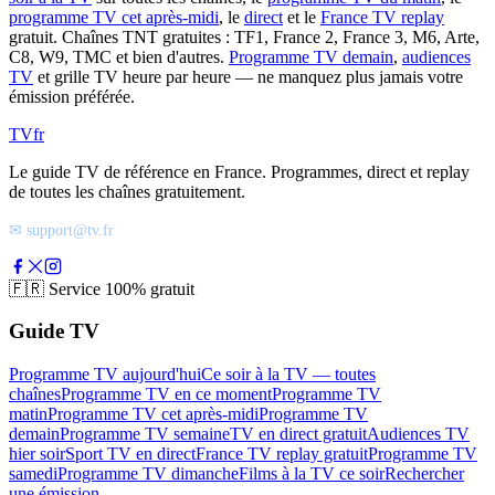
programme TV cet après-midi
, le
direct
et le
France TV replay
gratuit. Chaînes TNT gratuites : TF1, France 2, France 3, M6, Arte,
C8, W9, TMC et bien d'autres.
Programme TV demain
,
audiences
TV
et grille TV heure par heure — ne manquez plus jamais votre
émission préférée.
TV
fr
Le guide TV de référence en France. Programmes, direct et replay
de toutes les chaînes gratuitement.
✉ support@tv.fr
🇫🇷
Service 100% gratuit
Guide TV
Programme TV aujourd'hui
Ce soir à la TV — toutes
chaînes
Programme TV en ce moment
Programme TV
matin
Programme TV cet après-midi
Programme TV
demain
Programme TV semaine
TV en direct gratuit
Audiences TV
hier soir
Sport TV en direct
France TV replay gratuit
Programme TV
samedi
Programme TV dimanche
Films à la TV ce soir
Rechercher
une émission