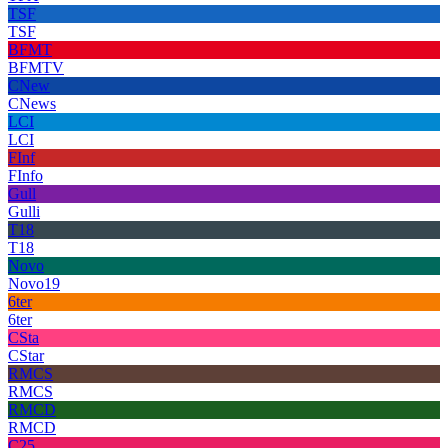
TSF
TSF
BFMT
BFMTV
CNew
CNews
LCI
LCI
FInf
FInfo
Gull
Gulli
T18
T18
Novo
Novo19
6ter
6ter
CSta
CStar
RMCS
RMCS
RMCD
RMCD
C25