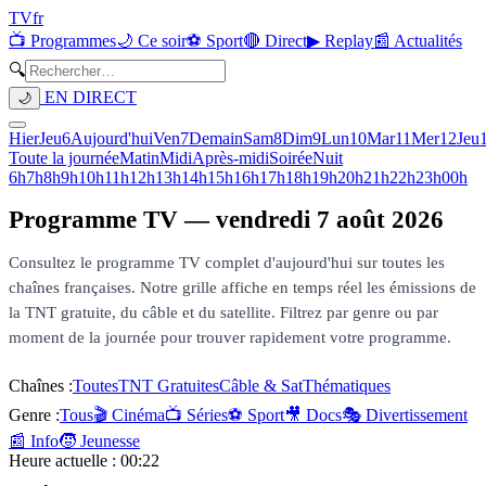
TV
fr
📺 Programmes
🌙 Ce soir
⚽ Sport
🔴 Direct
▶ Replay
📰 Actualités
🔍
EN DIRECT
🌙
Hier
Jeu
6
Aujourd'hui
Ven
7
Demain
Sam
8
Dim
9
Lun
10
Mar
11
Mer
12
Jeu
Toute la journée
Matin
Midi
Après-midi
Soirée
Nuit
6h
7h
8h
9h
10h
11h
12h
13h
14h
15h
16h
17h
18h
19h
20h
21h
22h
23h
00h
Programme TV —
vendredi 7 août 2026
Consultez le programme TV complet d'aujourd'hui sur toutes les
chaînes françaises. Notre grille affiche en temps réel les émissions de
la TNT gratuite, du câble et du satellite. Filtrez par genre ou par
moment de la journée pour trouver rapidement votre programme.
Chaînes :
Toutes
TNT Gratuites
Câble & Sat
Thématiques
Genre :
Tous
🎬 Cinéma
📺 Séries
⚽ Sport
🎥 Docs
🎭 Divertissement
📰 Info
🧒 Jeunesse
Heure actuelle :
00:22