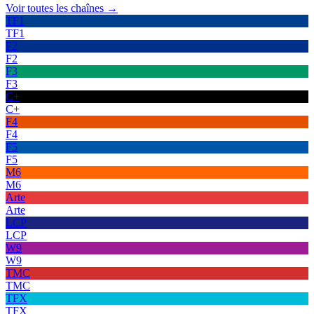
Voir toutes les chaînes →
TF1
TF1
F2
F2
F3
F3
C+
C+
F4
F4
F5
F5
M6
M6
Arte
Arte
LCP
LCP
W9
W9
TMC
TMC
TFX
TFX