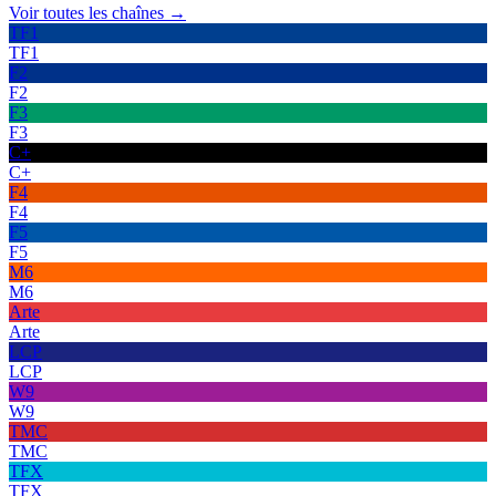
Voir toutes les chaînes →
TF1
TF1
F2
F2
F3
F3
C+
C+
F4
F4
F5
F5
M6
M6
Arte
Arte
LCP
LCP
W9
W9
TMC
TMC
TFX
TFX