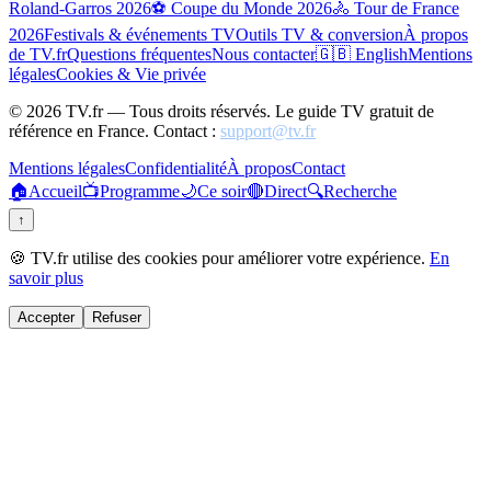
Roland-Garros 2026
⚽ Coupe du Monde 2026
🚴 Tour de France
2026
Festivals & événements TV
Outils TV & conversion
À propos
de TV.fr
Questions fréquentes
Nous contacter
🇬🇧 English
Mentions
légales
Cookies & Vie privée
©
2026
TV.fr — Tous droits réservés. Le guide TV gratuit de
référence en France. Contact :
support@tv.fr
Mentions légales
Confidentialité
À propos
Contact
🏠
Accueil
📺
Programme
🌙
Ce soir
🔴
Direct
🔍
Recherche
↑
🍪 TV.fr utilise des cookies pour améliorer votre expérience.
En
savoir plus
Accepter
Refuser