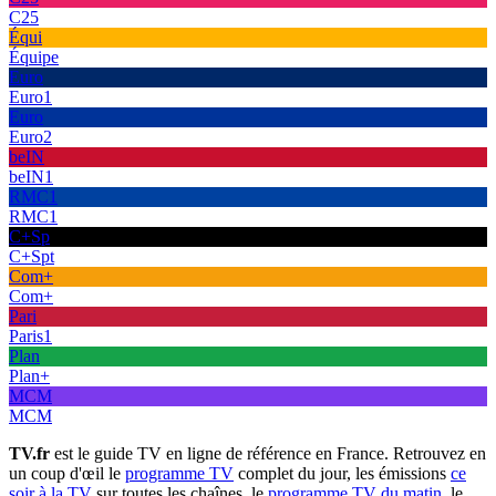
C25
Équi
Équipe
Euro
Euro1
Euro
Euro2
beIN
beIN1
RMC1
RMC1
C+Sp
C+Spt
Com+
Com+
Pari
Paris1
Plan
Plan+
MCM
MCM
TV.fr
est le guide TV en ligne de référence en France. Retrouvez en
un coup d'œil le
programme TV
complet du jour, les émissions
ce
soir à la TV
sur toutes les chaînes, le
programme TV du matin
, le