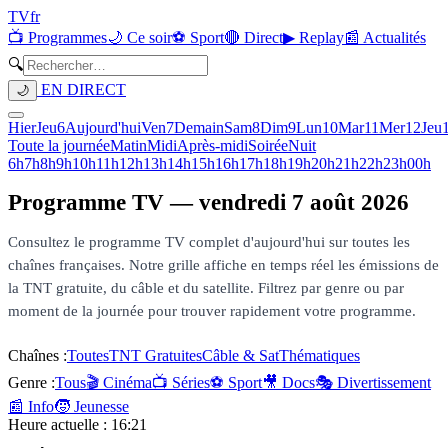
TV
fr
📺 Programmes
🌙 Ce soir
⚽ Sport
🔴 Direct
▶ Replay
📰 Actualités
🔍
EN DIRECT
🌙
Hier
Jeu
6
Aujourd'hui
Ven
7
Demain
Sam
8
Dim
9
Lun
10
Mar
11
Mer
12
Jeu
Toute la journée
Matin
Midi
Après-midi
Soirée
Nuit
6h
7h
8h
9h
10h
11h
12h
13h
14h
15h
16h
17h
18h
19h
20h
21h
22h
23h
00h
Programme TV —
vendredi 7 août 2026
Consultez le programme TV complet d'aujourd'hui sur toutes les
chaînes françaises. Notre grille affiche en temps réel les émissions de
la TNT gratuite, du câble et du satellite. Filtrez par genre ou par
moment de la journée pour trouver rapidement votre programme.
Chaînes :
Toutes
TNT Gratuites
Câble & Sat
Thématiques
Genre :
Tous
🎬 Cinéma
📺 Séries
⚽ Sport
🎥 Docs
🎭 Divertissement
📰 Info
🧒 Jeunesse
Heure actuelle :
16:21