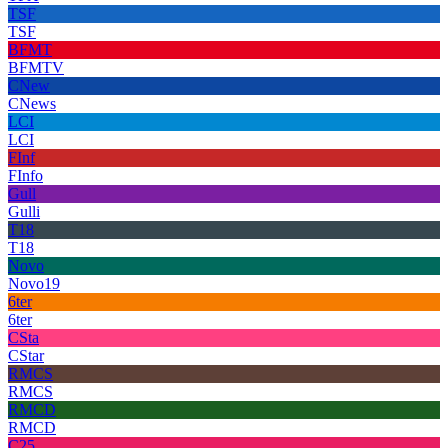
TSF
TSF
BFMT
BFMTV
CNew
CNews
LCI
LCI
FInf
FInfo
Gull
Gulli
T18
T18
Novo
Novo19
6ter
6ter
CSta
CStar
RMCS
RMCS
RMCD
RMCD
C25