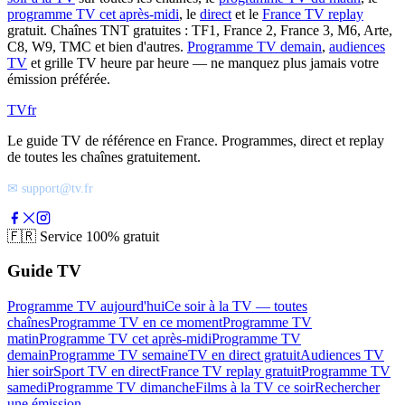
programme TV cet après-midi
, le
direct
et le
France TV replay
gratuit. Chaînes TNT gratuites : TF1, France 2, France 3, M6, Arte,
C8, W9, TMC et bien d'autres.
Programme TV demain
,
audiences
TV
et grille TV heure par heure — ne manquez plus jamais votre
émission préférée.
TV
fr
Le guide TV de référence en France. Programmes, direct et replay
de toutes les chaînes gratuitement.
✉ support@tv.fr
🇫🇷
Service 100% gratuit
Guide TV
Programme TV aujourd'hui
Ce soir à la TV — toutes
chaînes
Programme TV en ce moment
Programme TV
matin
Programme TV cet après-midi
Programme TV
demain
Programme TV semaine
TV en direct gratuit
Audiences TV
hier soir
Sport TV en direct
France TV replay gratuit
Programme TV
samedi
Programme TV dimanche
Films à la TV ce soir
Rechercher
une émission