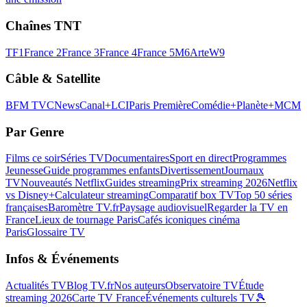
Chaînes TNT
TF1
France 2
France 3
France 4
France 5
M6
Arte
W9
Câble & Satellite
BFM TV
CNews
Canal+
LCI
Paris Première
Comédie+
Planète+
MCM
Par Genre
Films ce soir
Séries TV
Documentaires
Sport en direct
Programmes
Jeunesse
Guide programmes enfants
Divertissement
Journaux
TV
Nouveautés Netflix
Guides streaming
Prix streaming 2026
Netflix
vs Disney+
Calculateur streaming
Comparatif box TV
Top 50 séries
françaises
Baromètre TV.fr
Paysage audiovisuel
Regarder la TV en
France
Lieux de tournage Paris
Cafés iconiques cinéma
Paris
Glossaire TV
Infos & Événements
Actualités TV
Blog TV.fr
Nos auteurs
Observatoire TV
Étude
streaming 2026
Carte TV France
Événements culturels TV
🎾