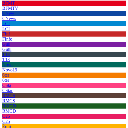
BFMT
BFMTV
CNew
CNews
LCI
LCI
FInf
FInfo
Gull
Gulli
T18
T18
Novo
Novo19
6ter
6ter
CSta
CStar
RMCS
RMCS
RMCD
RMCD
C25
C25
Équi