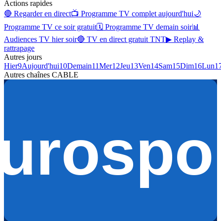
Actions rapides
🔴 Regarder en direct
📺 Programme TV complet aujourd'hui
🌙
Programme TV ce soir gratuit
🗓 Programme TV demain soir
📊
Audiences TV hier soir
🔴 TV en direct gratuit TNT
▶ Replay &
rattrapage
Autres jours
Hier
9
Aujourd'hui
10
Demain
11
Mer
12
Jeu
13
Ven
14
Sam
15
Dim
16
Lun
1
Autres chaînes
CABLE