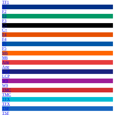
TF1
F2
F2
F3
F3
C+
C+
F4
F4
F5
F5
M6
M6
Arte
Arte
LCP
LCP
W9
W9
TMC
TMC
TFX
TFX
TSF
TSF