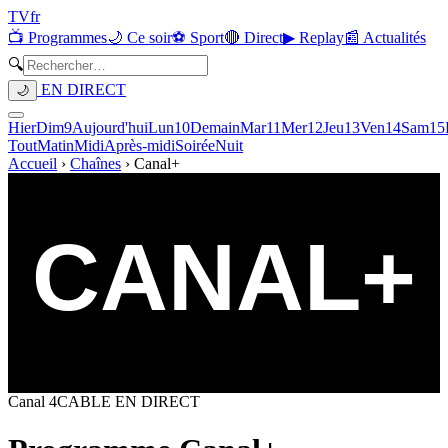
TV
fr
📺 Programmes
🌙 Ce soir
⚽ Sport
🔴 Direct
▶ Replay
📰 Actualités
🔍
EN DIRECT
🌙
Hier
Dim
9
Aujourd'hui
Lun
10
Demain
Mar
11
Mer
12
Jeu
13
Ven
14
Sam
15
Tout
Matin
Midi
Après-midi
Soirée
Nuit
Accueil
›
Chaînes
›
Canal+
Canal
4
CABLE
EN DIRECT