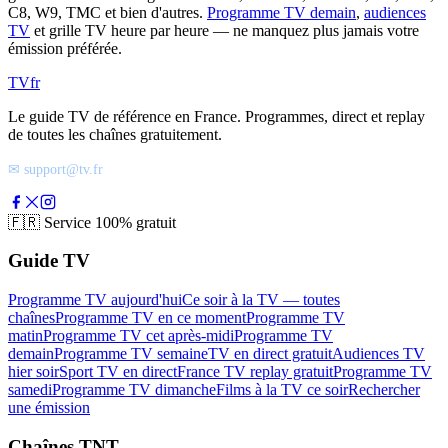
C8, W9, TMC et bien d'autres.
Programme TV demain
,
audiences
TV
et grille TV heure par heure — ne manquez plus jamais votre
émission préférée.
TV
fr
Le guide TV de référence en France. Programmes, direct et replay
de toutes les chaînes gratuitement.
✉ support@tv.fr
🇫🇷
Service 100% gratuit
Guide TV
Programme TV aujourd'hui
Ce soir à la TV — toutes
chaînes
Programme TV en ce moment
Programme TV
matin
Programme TV cet après-midi
Programme TV
demain
Programme TV semaine
TV en direct gratuit
Audiences TV
hier soir
Sport TV en direct
France TV replay gratuit
Programme TV
samedi
Programme TV dimanche
Films à la TV ce soir
Rechercher
une émission
Chaînes TNT