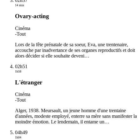
02h37
14 min
Ovary-acting
Cinéma
-
Tout
Lors de la fête prénatale de sa soeur, Eva, une trentenaire,
accouche par inadvertance de ses organes reproductifs et doit
alors décider si elle souhaite deveni
…
02h51
1h58
L'étranger
Cinéma
-
Tout
Alger, 1938. Meursault, un jeune homme d'une trentaine
d'années, modeste employé, enterre sa mère sans manifester la
moindre émotion. Le lendemain, il entame un
…
04h49
1h04