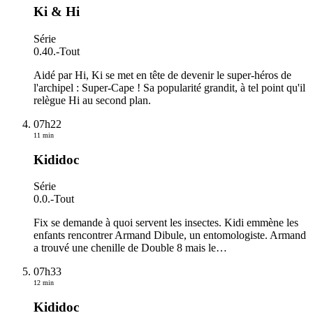
Ki & Hi
Série
0.40.
-
Tout
Aidé par Hi, Ki se met en tête de devenir le super-héros de
l'archipel : Super-Cape ! Sa popularité grandit, à tel point qu'il
relègue Hi au second plan.
07h22
11 min
Kididoc
Série
0.0.
-
Tout
Fix se demande à quoi servent les insectes. Kidi emmène les
enfants rencontrer Armand Dibule, un entomologiste. Armand
a trouvé une chenille de Double 8 mais le
…
07h33
12 min
Kididoc