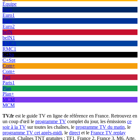
Équipe
Euro
Euro1
Euro
Euro2
beIN
beIN1
RMC1
RMC1
C+Sp
C+Spt
Com+
Com+
Pari
Paris1
Plan
Plan+
MCM
MCM
TV.fr
est le guide TV en ligne de référence en France. Retrouvez en
un coup d'œil le
programme TV
complet du jour, les émissions
ce
soir à la TV
sur toutes les chaînes, le
programme TV du matin
, le
programme TV cet après-midi
, le
direct
et le
France TV replay
gratuit. Chaînes TNT gratuites : TF1, France 2, France 3, M6, Arte,