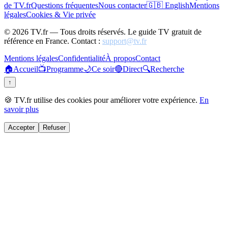
de TV.fr
Questions fréquentes
Nous contacter
🇬🇧 English
Mentions
légales
Cookies & Vie privée
©
2026
TV.fr — Tous droits réservés. Le guide TV gratuit de
référence en France. Contact :
support@tv.fr
Mentions légales
Confidentialité
À propos
Contact
🏠
Accueil
📺
Programme
🌙
Ce soir
🔴
Direct
🔍
Recherche
↑
🍪 TV.fr utilise des cookies pour améliorer votre expérience.
En
savoir plus
Accepter
Refuser