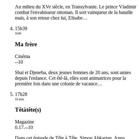
Au milieu du XVe siècle, en Transylvanie. Le prince Vladimir
combat l'envahisseur ottoman. Il sort vainqueur de la bataille
mais, à son retour chez lui, Elisabe
…
15h39
1h49
Ma frère
Cinéma
-
-10
Shaï et Djeneba, deux jeunes femmes de 20 ans, sont amies
depuis l'enfance. Cet été-là, elles sont animatrices pour la
première fois dans une colonie de vacance
…
17h28
16 min
Têtàtête(s)
Magazine
0.17.
-
-10
Dans cet épisode de Tête à Tête, Simon Abkarian, Anna