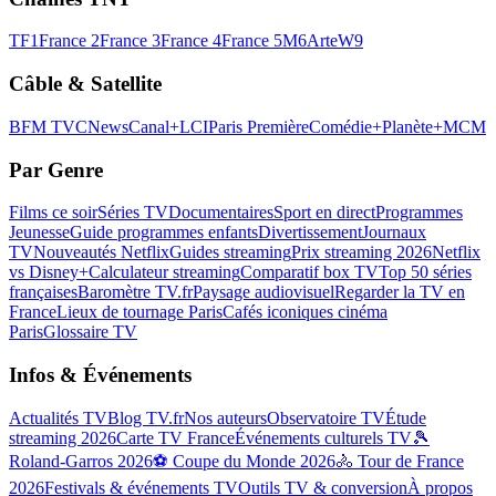
TF1
France 2
France 3
France 4
France 5
M6
Arte
W9
Câble & Satellite
BFM TV
CNews
Canal+
LCI
Paris Première
Comédie+
Planète+
MCM
Par Genre
Films ce soir
Séries TV
Documentaires
Sport en direct
Programmes
Jeunesse
Guide programmes enfants
Divertissement
Journaux
TV
Nouveautés Netflix
Guides streaming
Prix streaming 2026
Netflix
vs Disney+
Calculateur streaming
Comparatif box TV
Top 50 séries
françaises
Baromètre TV.fr
Paysage audiovisuel
Regarder la TV en
France
Lieux de tournage Paris
Cafés iconiques cinéma
Paris
Glossaire TV
Infos & Événements
Actualités TV
Blog TV.fr
Nos auteurs
Observatoire TV
Étude
streaming 2026
Carte TV France
Événements culturels TV
🎾
Roland-Garros 2026
⚽ Coupe du Monde 2026
🚴 Tour de France
2026
Festivals & événements TV
Outils TV & conversion
À propos