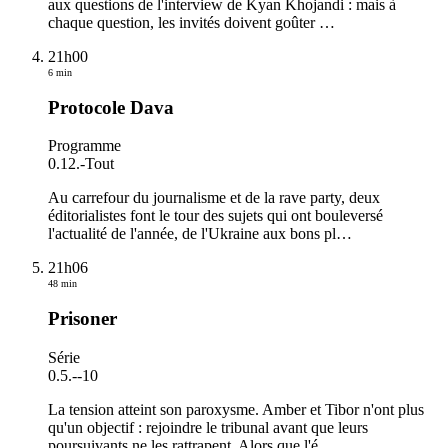
aux questions de l'interview de Kyan Khojandi : mais à
chaque question, les invités doivent goûter
…
21h00
6 min
Protocole Dava
Programme
0.12.
-
Tout
Au carrefour du journalisme et de la rave party, deux
éditorialistes font le tour des sujets qui ont bouleversé
l'actualité de l'année, de l'Ukraine aux bons pl
…
21h06
48 min
Prisoner
Série
0.5.
-
-10
La tension atteint son paroxysme. Amber et Tibor n'ont plus
qu'un objectif : rejoindre le tribunal avant que leurs
poursuivants ne les rattrapent. Alors que l'é
…