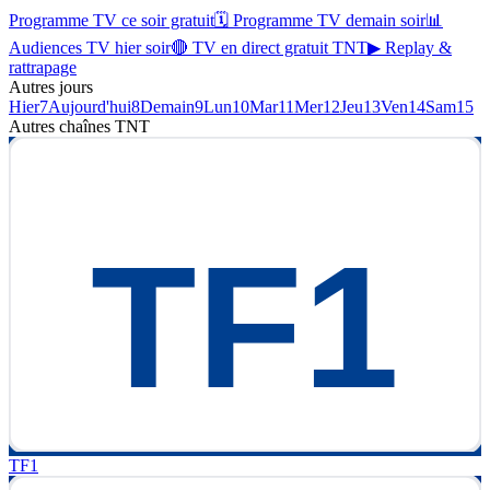
Programme TV ce soir gratuit
🗓 Programme TV demain soir
📊
Audiences TV hier soir
🔴 TV en direct gratuit TNT
▶ Replay &
rattrapage
Autres jours
Hier
7
Aujourd'hui
8
Demain
9
Lun
10
Mar
11
Mer
12
Jeu
13
Ven
14
Sam
15
Autres chaînes
TNT
TF1