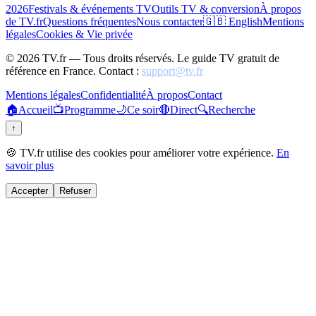
2026
Festivals & événements TV
Outils TV & conversion
À propos
de TV.fr
Questions fréquentes
Nous contacter
🇬🇧 English
Mentions
légales
Cookies & Vie privée
©
2026
TV.fr — Tous droits réservés. Le guide TV gratuit de
référence en France. Contact :
support@tv.fr
Mentions légales
Confidentialité
À propos
Contact
🏠
Accueil
📺
Programme
🌙
Ce soir
🔴
Direct
🔍
Recherche
↑
🍪 TV.fr utilise des cookies pour améliorer votre expérience.
En
savoir plus
Accepter
Refuser