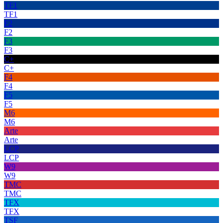
TF1
TF1
F2
F2
F3
F3
C+
C+
F4
F4
F5
F5
M6
M6
Arte
Arte
LCP
LCP
W9
W9
TMC
TMC
TFX
TFX
TSF