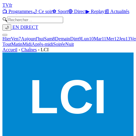
TV
fr
📺 Programmes
🌙 Ce soir
⚽ Sport
🔴 Direct
▶ Replay
📰 Actualités
🔍
EN DIRECT
🌙
Hier
Ven
7
Aujourd'hui
Sam
8
Demain
Dim
9
Lun
10
Mar
11
Mer
12
Jeu
13
Ve
Tout
Matin
Midi
Après-midi
Soirée
Nuit
Accueil
›
Chaînes
›
LCI