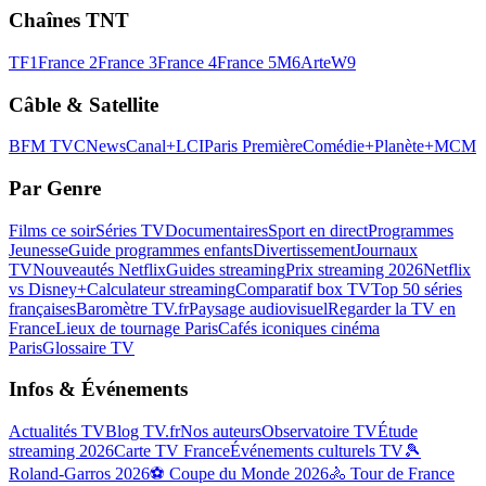
Chaînes TNT
TF1
France 2
France 3
France 4
France 5
M6
Arte
W9
Câble & Satellite
BFM TV
CNews
Canal+
LCI
Paris Première
Comédie+
Planète+
MCM
Par Genre
Films ce soir
Séries TV
Documentaires
Sport en direct
Programmes
Jeunesse
Guide programmes enfants
Divertissement
Journaux
TV
Nouveautés Netflix
Guides streaming
Prix streaming 2026
Netflix
vs Disney+
Calculateur streaming
Comparatif box TV
Top 50 séries
françaises
Baromètre TV.fr
Paysage audiovisuel
Regarder la TV en
France
Lieux de tournage Paris
Cafés iconiques cinéma
Paris
Glossaire TV
Infos & Événements
Actualités TV
Blog TV.fr
Nos auteurs
Observatoire TV
Étude
streaming 2026
Carte TV France
Événements culturels TV
🎾
Roland-Garros 2026
⚽ Coupe du Monde 2026
🚴 Tour de France