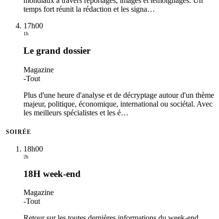
mondiaux à travers reportages, images et témoignages. Un
temps fort réunit la rédaction et les signa
…
17h00
1h
Le grand dossier
Magazine
-
Tout
Plus d'une heure d'analyse et de décryptage autour d'un thème
majeur, politique, économique, international ou sociétal. Avec
les meilleurs spécialistes et les é
…
SOIRÉE
18h00
2h
18H week-end
Magazine
-
Tout
Retour sur les toutes dernières informations du week-end.