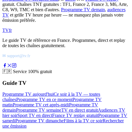
gratuit. Chaînes TNT gratuites : TF1, France 2, France 3, M6, Arte,
C8, W9, TMC et bien d'autres.
Programme TV demain
,
audiences
TV
et grille TV heure par heure — ne manquez plus jamais votre
émission préférée.
TV
fr
Le guide TV de référence en France. Programmes, direct et replay
de toutes les chaînes gratuitement.
✉ support@tv.fr
🇫🇷
Service 100% gratuit
Guide TV
Programme TV aujourd'hui
Ce soir à la TV — toutes
chaînes
Programme TV en ce moment
Programme TV
matin
Programme TV cet après-midi
Programme TV
demain
Programme TV semaine
TV en direct gratuit
Audiences TV
hier soir
Sport TV en direct
France TV replay gratuit
Programme TV
samedi
Programme TV dimanche
Films à la TV ce soir
Rechercher
une émission