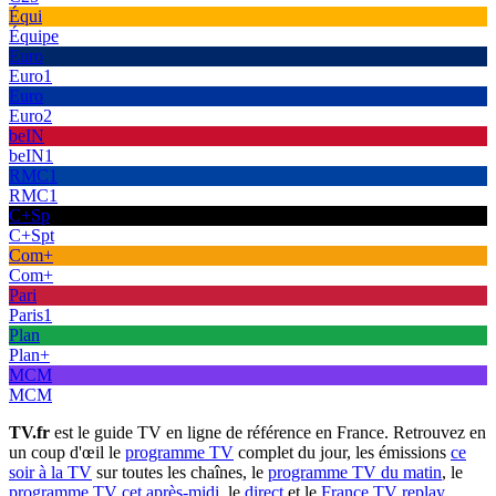
Équi
Équipe
Euro
Euro1
Euro
Euro2
beIN
beIN1
RMC1
RMC1
C+Sp
C+Spt
Com+
Com+
Pari
Paris1
Plan
Plan+
MCM
MCM
TV.fr
est le guide TV en ligne de référence en France. Retrouvez en
un coup d'œil le
programme TV
complet du jour, les émissions
ce
soir à la TV
sur toutes les chaînes, le
programme TV du matin
, le
programme TV cet après-midi
, le
direct
et le
France TV replay