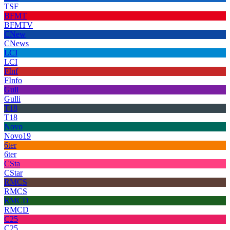
TSF
BFMT
BFMTV
CNew
CNews
LCI
LCI
FInf
FInfo
Gull
Gulli
T18
T18
Novo
Novo19
6ter
6ter
CSta
CStar
RMCS
RMCS
RMCD
RMCD
C25
C25