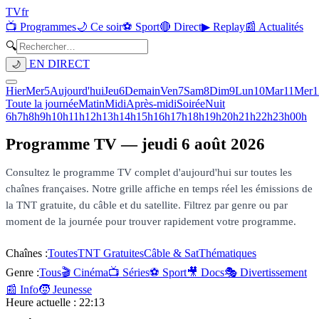
TV
fr
📺 Programmes
🌙 Ce soir
⚽ Sport
🔴 Direct
▶ Replay
📰 Actualités
🔍
EN DIRECT
🌙
Hier
Mer
5
Aujourd'hui
Jeu
6
Demain
Ven
7
Sam
8
Dim
9
Lun
10
Mar
11
Mer
1
Toute la journée
Matin
Midi
Après-midi
Soirée
Nuit
6h
7h
8h
9h
10h
11h
12h
13h
14h
15h
16h
17h
18h
19h
20h
21h
22h
23h
00h
Programme TV —
jeudi 6 août 2026
Consultez le programme TV complet d'aujourd'hui sur toutes les
chaînes françaises. Notre grille affiche en temps réel les émissions de
la TNT gratuite, du câble et du satellite. Filtrez par genre ou par
moment de la journée pour trouver rapidement votre programme.
Chaînes :
Toutes
TNT Gratuites
Câble & Sat
Thématiques
Genre :
Tous
🎬 Cinéma
📺 Séries
⚽ Sport
🎥 Docs
🎭 Divertissement
📰 Info
🧒 Jeunesse
Heure actuelle :
22:13