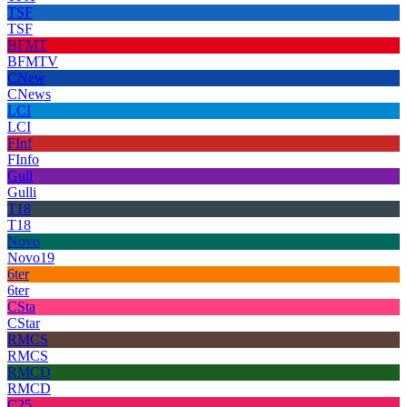
TSF
TSF
BFMT
BFMTV
CNew
CNews
LCI
LCI
FInf
FInfo
Gull
Gulli
T18
T18
Novo
Novo19
6ter
6ter
CSta
CStar
RMCS
RMCS
RMCD
RMCD
C25