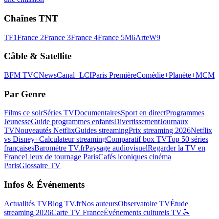
Chaînes TNT
TF1
France 2
France 3
France 4
France 5
M6
Arte
W9
Câble & Satellite
BFM TV
CNews
Canal+
LCI
Paris Première
Comédie+
Planète+
MCM
Par Genre
Films ce soir
Séries TV
Documentaires
Sport en direct
Programmes
Jeunesse
Guide programmes enfants
Divertissement
Journaux
TV
Nouveautés Netflix
Guides streaming
Prix streaming 2026
Netflix
vs Disney+
Calculateur streaming
Comparatif box TV
Top 50 séries
françaises
Baromètre TV.fr
Paysage audiovisuel
Regarder la TV en
France
Lieux de tournage Paris
Cafés iconiques cinéma
Paris
Glossaire TV
Infos & Événements
Actualités TV
Blog TV.fr
Nos auteurs
Observatoire TV
Étude
streaming 2026
Carte TV France
Événements culturels TV
🎾