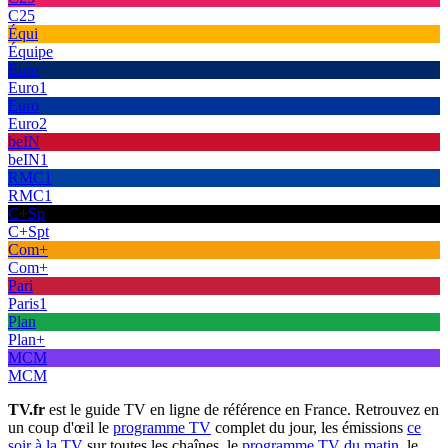
C25
Équi
Équipe
Euro
Euro1
Euro
Euro2
beIN
beIN1
RMC1
RMC1
C+Sp
C+Spt
Com+
Com+
Pari
Paris1
Plan
Plan+
MCM
MCM
TV.fr
est le guide TV en ligne de référence en France. Retrouvez en
un coup d'œil le
programme TV
complet du jour, les émissions
ce
soir à la TV
sur toutes les chaînes, le
programme TV du matin
, le