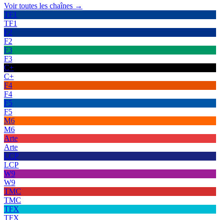
Voir toutes les chaînes →
TF1
TF1
F2
F2
F3
F3
C+
C+
F4
F4
F5
F5
M6
M6
Arte
Arte
LCP
LCP
W9
W9
TMC
TMC
TFX
TFX