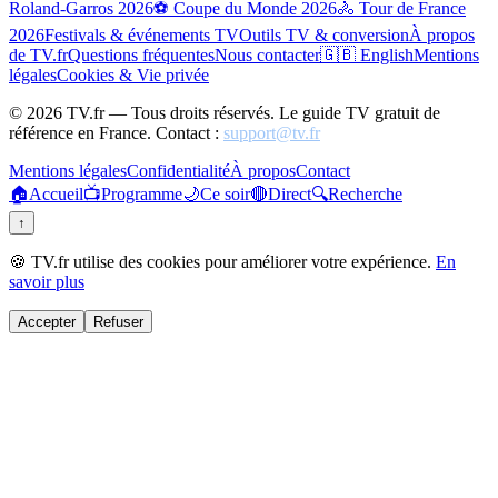
Roland-Garros 2026
⚽ Coupe du Monde 2026
🚴 Tour de France
2026
Festivals & événements TV
Outils TV & conversion
À propos
de TV.fr
Questions fréquentes
Nous contacter
🇬🇧 English
Mentions
légales
Cookies & Vie privée
©
2026
TV.fr — Tous droits réservés. Le guide TV gratuit de
référence en France. Contact :
support@tv.fr
Mentions légales
Confidentialité
À propos
Contact
🏠
Accueil
📺
Programme
🌙
Ce soir
🔴
Direct
🔍
Recherche
↑
🍪 TV.fr utilise des cookies pour améliorer votre expérience.
En
savoir plus
Accepter
Refuser