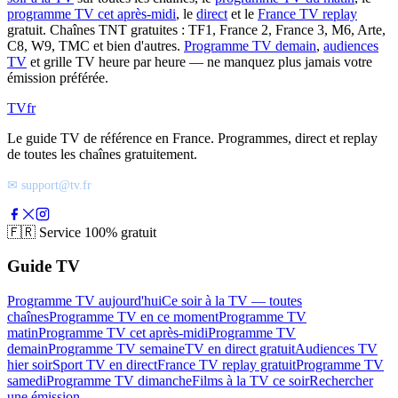
programme TV cet après-midi
, le
direct
et le
France TV replay
gratuit. Chaînes TNT gratuites : TF1, France 2, France 3, M6, Arte,
C8, W9, TMC et bien d'autres.
Programme TV demain
,
audiences
TV
et grille TV heure par heure — ne manquez plus jamais votre
émission préférée.
TV
fr
Le guide TV de référence en France. Programmes, direct et replay
de toutes les chaînes gratuitement.
✉ support@tv.fr
🇫🇷
Service 100% gratuit
Guide TV
Programme TV aujourd'hui
Ce soir à la TV — toutes
chaînes
Programme TV en ce moment
Programme TV
matin
Programme TV cet après-midi
Programme TV
demain
Programme TV semaine
TV en direct gratuit
Audiences TV
hier soir
Sport TV en direct
France TV replay gratuit
Programme TV
samedi
Programme TV dimanche
Films à la TV ce soir
Rechercher
une émission