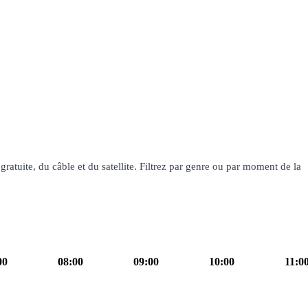
ratuite, du câble et du satellite. Filtrez par genre ou par moment de la
00
08:00
09:00
10:00
11:0
our ! La Matinale TF1
magazine
10h00
Familles
10h55
Les