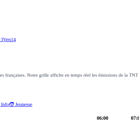
13
Ven
14
françaises. Notre grille affiche en temps réel les émissions de la TNT g
 Info
🧒 Jeunesse
06:00
07:
05h50
TFou
magazine
06h55
Bonj