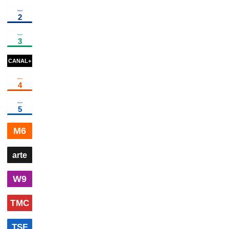
00h30
13h15, le
02h30
13h15, le
dimanche...
×
2
magazine
samedi...
magazin
d'information
00h35
Plage aux spectacles
02h40
Sardou,
!
divertissement
autoportrait
do
00h22
Nouvelle Vague
cinéma
02h06
Amélie et la
03
Métaphysique des
& 
tubes
cinéma
in
00h05
Black Label
evénement
01h50
Vaiteani en
03h1
concert à
conce
Tahiti
musique
Noum
01h15
Les 100
02h05
Les empires contr
lieux qu'il faut
attaquent
documentaire
voir (La
00h05
Cauchemar en cuisine
×
3
autre
02h45
Progra
Provence de
Van Gogh)
S13
(n°1)
documentaire
00h20
Y'a que la vérité qui compte
×
3
autre
03h00
Pr