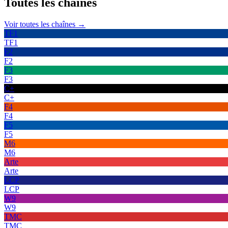
Toutes les
chaînes
Voir toutes les chaînes →
TF1
TF1
F2
F2
F3
F3
C+
C+
F4
F4
F5
F5
M6
M6
Arte
Arte
LCP
LCP
W9
W9
TMC
TMC