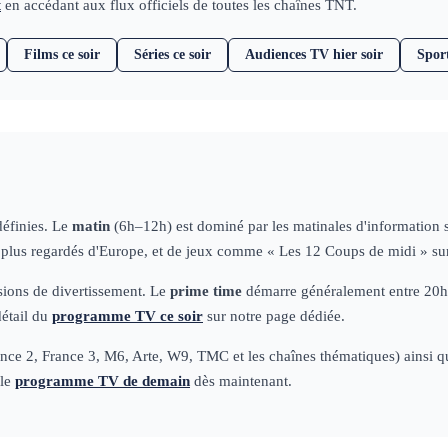
t
en accédant aux flux officiels de toutes les chaînes TNT.
Films ce soir
Séries ce soir
Audiences TV hier soir
Spor
définies. Le
matin
(6h–12h) est dominé par les matinales d'information
s plus regardés d'Europe, et de jeux comme « Les 12 Coups de midi » su
ssions de divertissement. Le
prime time
démarre généralement entre 20h50
détail du
programme TV ce soir
sur notre page dédiée.
ce 2, France 3, M6, Arte, W9, TMC et les chaînes thématiques) ainsi que 
 le
programme TV de demain
dès maintenant.