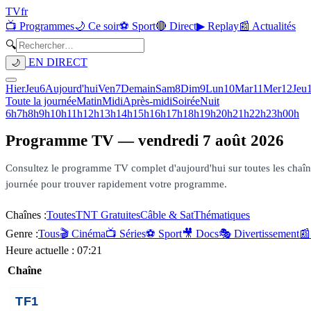
TV
fr
📺 Programmes
🌙 Ce soir
⚽ Sport
🔴 Direct
▶ Replay
📰 Actualités
🔍
EN DIRECT
🌙
Hier
Jeu
6
Aujourd'hui
Ven
7
Demain
Sam
8
Dim
9
Lun
10
Mar
11
Mer
12
Jeu
Toute la journée
Matin
Midi
Après-midi
Soirée
Nuit
6h
7h
8h
9h
10h
11h
12h
13h
14h
15h
16h
17h
18h
19h
20h
21h
22h
23h
00h
Programme TV —
vendredi 7 août 2026
Consultez le programme TV complet d'aujourd'hui sur toutes les chaînes 
journée pour trouver rapidement votre programme.
Chaînes :
Toutes
TNT Gratuites
Câble & Sat
Thématiques
Genre :
Tous
🎬 Cinéma
📺 Séries
⚽ Sport
🎥 Docs
🎭 Divertissement
📰
Heure actuelle :
07:21
Chaîne