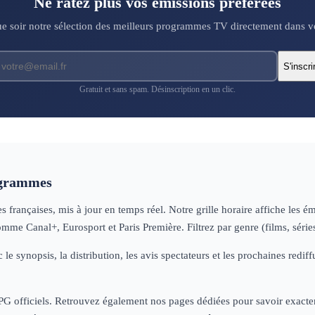
Ne ratez plus vos émissions préférées
 soir notre sélection des meilleurs programmes TV directement dans vo
S'inscri
Gratuit et sans spam. Désinscription en un clic.
ogrammes
françaises, mis à jour en temps réel. Notre grille horaire affiche les é
omme Canal+, Eurosport et Paris Première. Filtrez par genre (films, séri
 le synopsis, la distribution, les avis spectateurs et les prochaines re
 EPG officiels. Retrouvez également nos pages dédiées pour savoir exactem