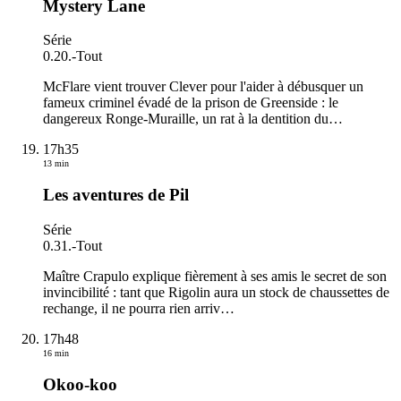
Mystery Lane
Série
0.20.
-
Tout
McFlare vient trouver Clever pour l'aider à débusquer un
fameux criminel évadé de la prison de Greenside : le
dangereux Ronge-Muraille, un rat à la dentition du
…
17h35
13 min
Les aventures de Pil
Série
0.31.
-
Tout
Maître Crapulo explique fièrement à ses amis le secret de son
invincibilité : tant que Rigolin aura un stock de chaussettes de
rechange, il ne pourra rien arriv
…
17h48
16 min
Okoo-koo