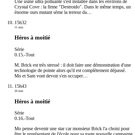
Une usine ultra polluante s'est installée dans les environs de
Crystal Cove : la firme "Destroido". Dans le même temps, un
énorme ours mutant sème la terreur da
…
15h32
11 min
Héros à moitié
Série
0.15.
-
Tout
M. Brick est très stressé : il doit faire une démonstration d'une
technologie de pointe alors qu'il est complètement dépassé.
Mo et Sam vont devoir s'en occuper
…
15h43
20 min
Héros à moitié
Série
0.16.
-
Tout
Mo pense devenir une star car monsieur Brick l'a choisi pour
être le représentant de l'école pour sa toute nouvelle campagne