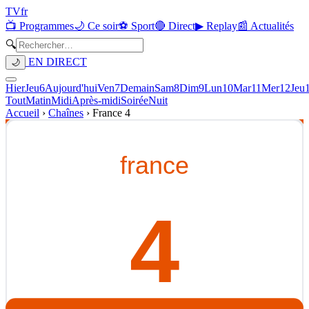
TV
fr
📺 Programmes
🌙 Ce soir
⚽ Sport
🔴 Direct
▶ Replay
📰 Actualités
🔍
EN DIRECT
🌙
Hier
Jeu
6
Aujourd'hui
Ven
7
Demain
Sam
8
Dim
9
Lun
10
Mar
11
Mer
12
Jeu
Tout
Matin
Midi
Après-midi
Soirée
Nuit
Accueil
›
Chaînes
›
France 4