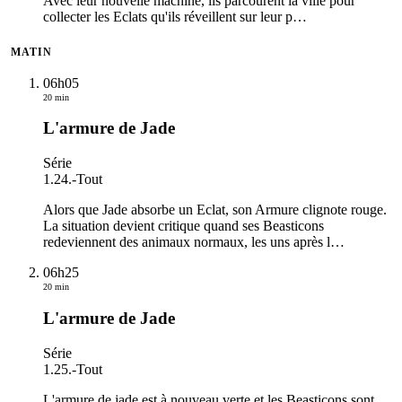
Avec leur nouvelle machine, ils parcourent la ville pour
collecter les Eclats qu'ils réveillent sur leur p
…
MATIN
06h05
20 min
L'armure de Jade
Série
1.24.
-
Tout
Alors que Jade absorbe un Eclat, son Armure clignote rouge.
La situation devient critique quand ses Beasticons
redeviennent des animaux normaux, les uns après l
…
06h25
20 min
L'armure de Jade
Série
1.25.
-
Tout
L'armure de jade est à nouveau verte et les Beasticons sont