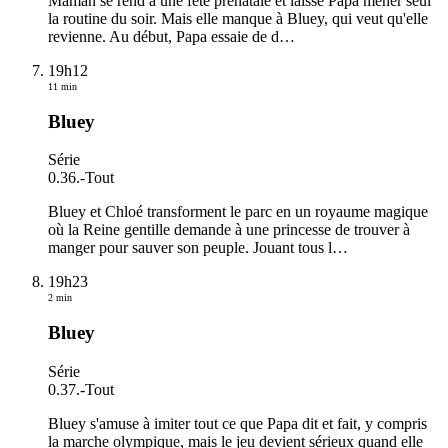
Maman se rend à une fête prénatale et laisse Papa mener seul
la routine du soir. Mais elle manque à Bluey, qui veut qu'elle
revienne. Au début, Papa essaie de d
…
19h12
11 min
Bluey
Série
0.36.
-
Tout
Bluey et Chloé transforment le parc en un royaume magique
où la Reine gentille demande à une princesse de trouver à
manger pour sauver son peuple. Jouant tous l
…
19h23
2 min
Bluey
Série
0.37.
-
Tout
Bluey s'amuse à imiter tout ce que Papa dit et fait, y compris
la marche olympique, mais le jeu devient sérieux quand elle