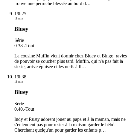
trouve une perruche blessée au bord d
…
19h25
11 min
Bluey
Série
0.38.
-
Tout
La cousine Muffin vient dormir chez Bluey et Bingo, ravies
de pouvoir se coucher plus tard. Muffin, qui n'a pas fait la
sieste, arrive épuisée et les nerfs à fl
…
19h38
11 min
Bluey
Série
0.40.
-
Tout
Indy et Rusty adorent jouer au papa et à la maman, mais ne
s'entendent pas pour rester à la maison garder le bébé.
Cherchant quelqu'un pour garder les enfants p
…