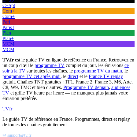
C+Spt
Com+
Com+
Pari
Paris1
Plan
Plan+
MCM
MCM
TV.fr
est le guide TV en ligne de référence en France. Retrouvez en
un coup d'œil le
programme TV
complet du jour, les émissions
ce
soir à la TV
sur toutes les chaînes, le
programme TV du matin
, le
programme TV cet après-midi
, le
direct
et le
France TV replay
gratuit. Chaînes TNT gratuites : TF1, France 2, France 3, M6, Arte,
C8, W9, TMC et bien d'autres.
Programme TV demain
,
audiences
TV
et grille TV heure par heure — ne manquez plus jamais votre
émission préférée.
TV
fr
Le guide TV de référence en France. Programmes, direct et replay
de toutes les chaînes gratuitement.
✉ support@tv.fr