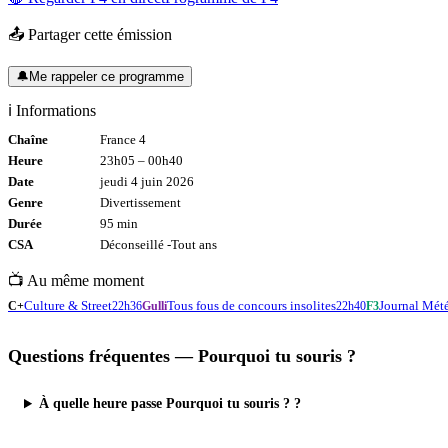
📤 Partager cette émission
🔔
Me rappeler ce programme
ℹ️ Informations
Chaîne
France 4
Heure
23h05
–
00h40
Date
jeudi 4 juin 2026
Genre
Divertissement
Durée
95
min
CSA
Déconseillé -
Tout
ans
📺 Au même moment
Culture & Street
Tous fous de concours insolites
Journal Mét
C+
22h36
Gulli
22h40
F3
Questions fréquentes —
Pourquoi tu souris ?
À quelle heure passe Pourquoi tu souris ? ?