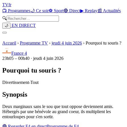
TV
fr
📺 Programmes
🌙 Ce soir
⚽ Sport
🔴 Direct
▶ Replay
📰 Actualités
🔍
EN DIRECT
🌙
Accueil
›
Programme TV
›
jeudi 4 juin 2026
›
Pourquoi tu souris ?
France 4
23h05
–
00h40
·
jeudi 4 juin 2026
Pourquoi tu souris ?
Divertissement
-
Tout
Synopsis
Deux marginaux sans le sou que tout oppose deviennent amis.
Hébergés par une bénévole au grand coeur, ils multiplient les
entourloupes pour s'en sortir.
🔴 Regarder
F4
en direct
Programme de
F4