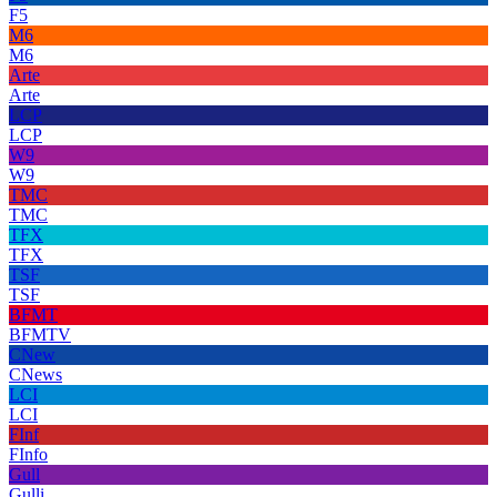
F5
M6
M6
Arte
Arte
LCP
LCP
W9
W9
TMC
TMC
TFX
TFX
TSF
TSF
BFMT
BFMTV
CNew
CNews
LCI
LCI
FInf
FInfo
Gull
Gulli