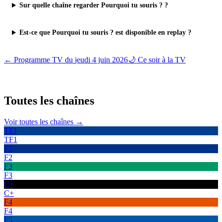
Sur quelle chaîne regarder Pourquoi tu souris ? ?
Est-ce que Pourquoi tu souris ? est disponible en replay ?
← Programme TV du
jeudi 4 juin 2026
🌙 Ce soir à la TV
Toutes les
chaînes
Voir toutes les chaînes →
TF1
TF1
F2
F2
F3
F3
C+
C+
F4
F4
F5