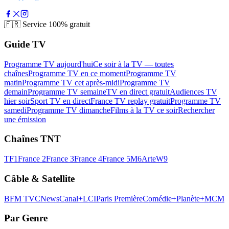
🇫🇷
Service 100% gratuit
Guide TV
Programme TV aujourd'hui
Ce soir à la TV — toutes
chaînes
Programme TV en ce moment
Programme TV
matin
Programme TV cet après-midi
Programme TV
demain
Programme TV semaine
TV en direct gratuit
Audiences TV
hier soir
Sport TV en direct
France TV replay gratuit
Programme TV
samedi
Programme TV dimanche
Films à la TV ce soir
Rechercher
une émission
Chaînes TNT
TF1
France 2
France 3
France 4
France 5
M6
Arte
W9
Câble & Satellite
BFM TV
CNews
Canal+
LCI
Paris Première
Comédie+
Planète+
MCM
Par Genre