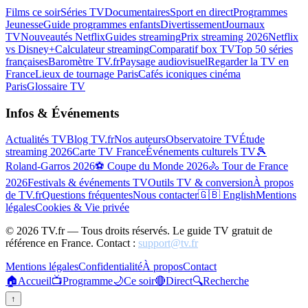
Films ce soir
Séries TV
Documentaires
Sport en direct
Programmes
Jeunesse
Guide programmes enfants
Divertissement
Journaux
TV
Nouveautés Netflix
Guides streaming
Prix streaming 2026
Netflix
vs Disney+
Calculateur streaming
Comparatif box TV
Top 50 séries
françaises
Baromètre TV.fr
Paysage audiovisuel
Regarder la TV en
France
Lieux de tournage Paris
Cafés iconiques cinéma
Paris
Glossaire TV
Infos & Événements
Actualités TV
Blog TV.fr
Nos auteurs
Observatoire TV
Étude
streaming 2026
Carte TV France
Événements culturels TV
🎾
Roland-Garros 2026
⚽ Coupe du Monde 2026
🚴 Tour de France
2026
Festivals & événements TV
Outils TV & conversion
À propos
de TV.fr
Questions fréquentes
Nous contacter
🇬🇧 English
Mentions
légales
Cookies & Vie privée
©
2026
TV.fr — Tous droits réservés. Le guide TV gratuit de
référence en France. Contact :
support@tv.fr
Mentions légales
Confidentialité
À propos
Contact
🏠
Accueil
📺
Programme
🌙
Ce soir
🔴
Direct
🔍
Recherche
↑