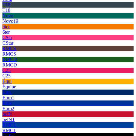
T18
T18
Novo
Novo19
6ter
6ter
CSta
CStar
RMCS
RMCS
RMCD
RMCD
C25
C25
Équi
Équipe
Euro
Euro1
Euro
Euro2
beIN
beIN1
RMC1
RMC1
C+Sp