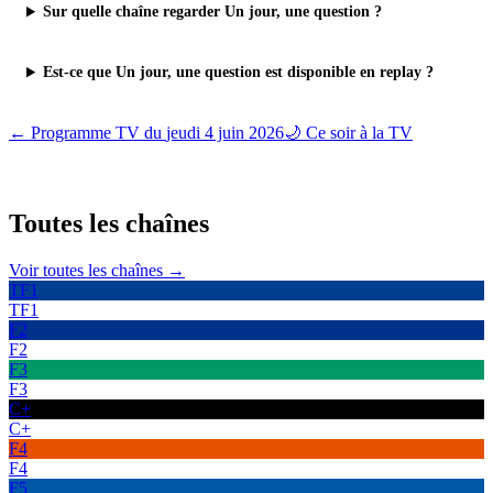
Sur quelle chaîne regarder Un jour, une question ?
Est-ce que Un jour, une question est disponible en replay ?
← Programme TV du
jeudi 4 juin 2026
🌙 Ce soir à la TV
Toutes les
chaînes
Voir toutes les chaînes →
TF1
TF1
F2
F2
F3
F3
C+
C+
F4
F4
F5