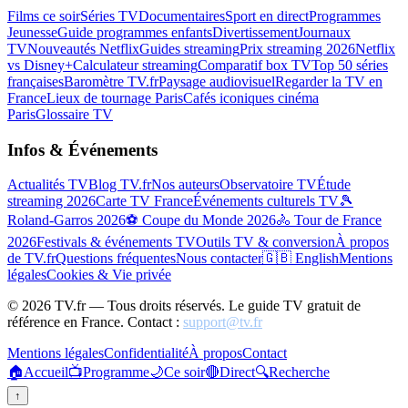
Films ce soir
Séries TV
Documentaires
Sport en direct
Programmes
Jeunesse
Guide programmes enfants
Divertissement
Journaux
TV
Nouveautés Netflix
Guides streaming
Prix streaming 2026
Netflix
vs Disney+
Calculateur streaming
Comparatif box TV
Top 50 séries
françaises
Baromètre TV.fr
Paysage audiovisuel
Regarder la TV en
France
Lieux de tournage Paris
Cafés iconiques cinéma
Paris
Glossaire TV
Infos & Événements
Actualités TV
Blog TV.fr
Nos auteurs
Observatoire TV
Étude
streaming 2026
Carte TV France
Événements culturels TV
🎾
Roland-Garros 2026
⚽ Coupe du Monde 2026
🚴 Tour de France
2026
Festivals & événements TV
Outils TV & conversion
À propos
de TV.fr
Questions fréquentes
Nous contacter
🇬🇧 English
Mentions
légales
Cookies & Vie privée
©
2026
TV.fr — Tous droits réservés. Le guide TV gratuit de
référence en France. Contact :
support@tv.fr
Mentions légales
Confidentialité
À propos
Contact
🏠
Accueil
📺
Programme
🌙
Ce soir
🔴
Direct
🔍
Recherche
↑