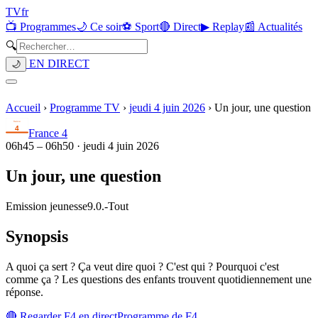
TV
fr
📺 Programmes
🌙 Ce soir
⚽ Sport
🔴 Direct
▶ Replay
📰 Actualités
🔍
EN DIRECT
🌙
Accueil
›
Programme TV
›
jeudi 4 juin 2026
›
Un jour, une question
France 4
06h45
–
06h50
·
jeudi 4 juin 2026
Un jour, une question
Emission jeunesse
9.0.
-
Tout
Synopsis
A quoi ça sert ? Ça veut dire quoi ? C'est qui ? Pourquoi c'est
comme ça ? Les questions des enfants trouvent quotidiennement une
réponse.
🔴 Regarder
F4
en direct
Programme de
F4