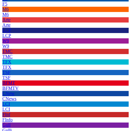
F5
M6
M6
Arte
Arte
LCP
LCP
W9
W9
TMC
TMC
TFX
TFX
TSF
TSF
BFMT
BFMTV
CNew
CNews
LCI
LCI
FInf
FInfo
Gull
Gulli