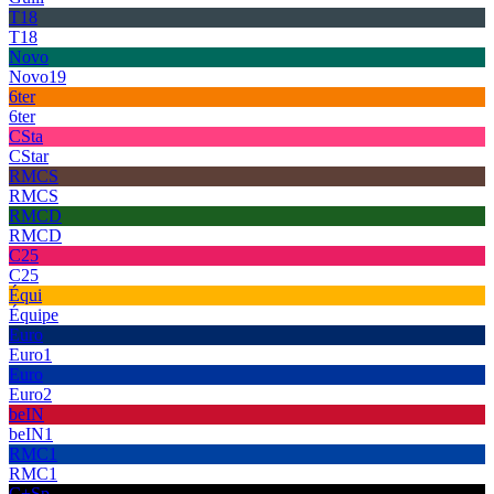
T18
T18
Novo
Novo19
6ter
6ter
CSta
CStar
RMCS
RMCS
RMCD
RMCD
C25
C25
Équi
Équipe
Euro
Euro1
Euro
Euro2
beIN
beIN1
RMC1
RMC1
C+Sp