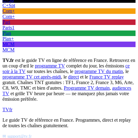
C+Spt
Com+
Com+
Pari
Paris1
Plan
Plan+
MCM
MCM
TV.fr
est le guide TV en ligne de référence en France. Retrouvez en
un coup d'œil le
programme TV
complet du jour, les émissions
ce
soir à la TV
sur toutes les chaînes, le
programme TV du matin
, le
programme TV cet après-midi
, le
direct
et le
France TV replay
gratuit. Chaînes TNT gratuites : TF1, France 2, France 3, M6, Arte,
C8, W9, TMC et bien d'autres.
Programme TV demain
,
audiences
TV
et grille TV heure par heure — ne manquez plus jamais votre
émission préférée.
TV
fr
Le guide TV de référence en France. Programmes, direct et replay
de toutes les chaînes gratuitement.
✉ support@tv.fr