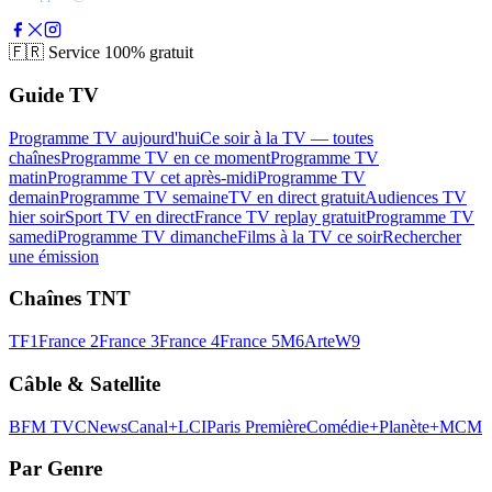
🇫🇷
Service 100% gratuit
Guide TV
Programme TV aujourd'hui
Ce soir à la TV — toutes
chaînes
Programme TV en ce moment
Programme TV
matin
Programme TV cet après-midi
Programme TV
demain
Programme TV semaine
TV en direct gratuit
Audiences TV
hier soir
Sport TV en direct
France TV replay gratuit
Programme TV
samedi
Programme TV dimanche
Films à la TV ce soir
Rechercher
une émission
Chaînes TNT
TF1
France 2
France 3
France 4
France 5
M6
Arte
W9
Câble & Satellite
BFM TV
CNews
Canal+
LCI
Paris Première
Comédie+
Planète+
MCM
Par Genre