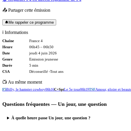
📤 Partager cette émission
🔔
Me rappeler ce programme
ℹ️ Informations
Chaîne
France 4
Heure
06h45
–
06h50
Date
jeudi 4 juin 2026
Genre
Emission jeunesse
Durée
5
min
CSA
Déconseillé -
Tout
ans
📺 Au même moment
Billy, le hamster cowboy
Le 5e tour
Amour, gloire et beaut
F5
06h16
C+Spt
06h19
TSF
Questions fréquentes —
Un jour, une question
À quelle heure passe Un jour, une question ?