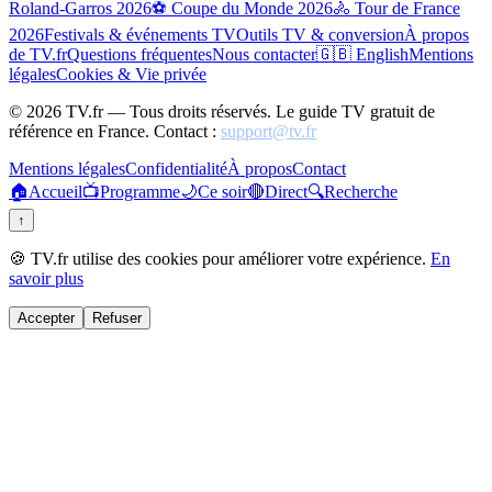
Roland-Garros 2026
⚽ Coupe du Monde 2026
🚴 Tour de France
2026
Festivals & événements TV
Outils TV & conversion
À propos
de TV.fr
Questions fréquentes
Nous contacter
🇬🇧 English
Mentions
légales
Cookies & Vie privée
©
2026
TV.fr — Tous droits réservés. Le guide TV gratuit de
référence en France. Contact :
support@tv.fr
Mentions légales
Confidentialité
À propos
Contact
🏠
Accueil
📺
Programme
🌙
Ce soir
🔴
Direct
🔍
Recherche
↑
🍪 TV.fr utilise des cookies pour améliorer votre expérience.
En
savoir plus
Accepter
Refuser