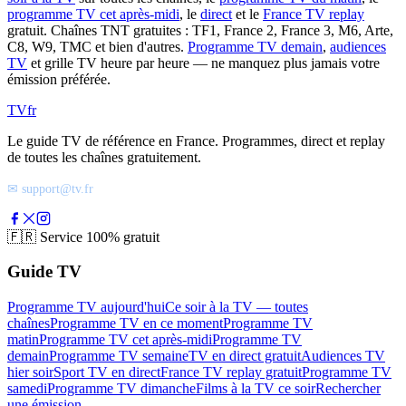
programme TV cet après-midi
, le
direct
et le
France TV replay
gratuit. Chaînes TNT gratuites : TF1, France 2, France 3, M6, Arte,
C8, W9, TMC et bien d'autres.
Programme TV demain
,
audiences
TV
et grille TV heure par heure — ne manquez plus jamais votre
émission préférée.
TV
fr
Le guide TV de référence en France. Programmes, direct et replay
de toutes les chaînes gratuitement.
✉ support@tv.fr
🇫🇷
Service 100% gratuit
Guide TV
Programme TV aujourd'hui
Ce soir à la TV — toutes
chaînes
Programme TV en ce moment
Programme TV
matin
Programme TV cet après-midi
Programme TV
demain
Programme TV semaine
TV en direct gratuit
Audiences TV
hier soir
Sport TV en direct
France TV replay gratuit
Programme TV
samedi
Programme TV dimanche
Films à la TV ce soir
Rechercher
une émission