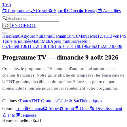
TV
fr
📺 Programmes
🌙 Ce soir
⚽ Sport
🔴 Direct
▶ Replay
📰 Actualités
🔍
EN DIRECT
🌙
Hier
Sam
8
Aujourd'hui
Dim
9
Demain
Lun
10
Mar
11
Mer
12
Jeu
13
Ven
14
S
Toute la journée
Matin
Midi
Après-midi
Soirée
Nuit
6h
7h
8h
9h
10h
11h
12h
13h
14h
15h
16h
17h
18h
19h
20h
21h
22h
23h
00h
Programme TV —
dimanche 9 août 2026
Consultez le programme TV complet d'aujourd'hui sur toutes les
chaînes françaises. Notre grille affiche en temps réel les émissions de
la TNT gratuite, du câble et du satellite. Filtrez par genre ou par
moment de la journée pour trouver rapidement votre programme.
Chaînes :
Toutes
TNT Gratuites
Câble & Sat
Thématiques
Genre :
Tous
🎬 Cinéma
📺 Séries
⚽ Sport
🎥 Docs
🎭 Divertissement
📰 Info
🧒 Jeunesse
Heure actuelle :
06:31