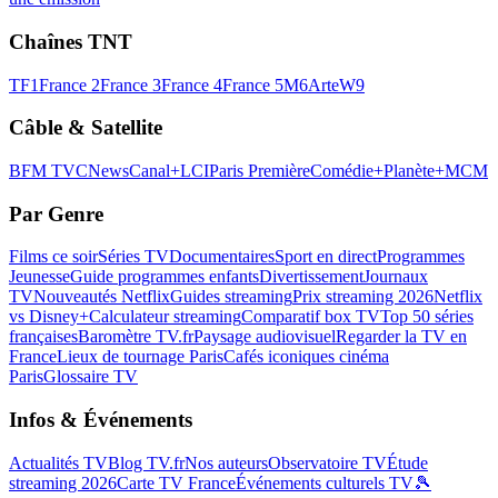
Chaînes TNT
TF1
France 2
France 3
France 4
France 5
M6
Arte
W9
Câble & Satellite
BFM TV
CNews
Canal+
LCI
Paris Première
Comédie+
Planète+
MCM
Par Genre
Films ce soir
Séries TV
Documentaires
Sport en direct
Programmes
Jeunesse
Guide programmes enfants
Divertissement
Journaux
TV
Nouveautés Netflix
Guides streaming
Prix streaming 2026
Netflix
vs Disney+
Calculateur streaming
Comparatif box TV
Top 50 séries
françaises
Baromètre TV.fr
Paysage audiovisuel
Regarder la TV en
France
Lieux de tournage Paris
Cafés iconiques cinéma
Paris
Glossaire TV
Infos & Événements
Actualités TV
Blog TV.fr
Nos auteurs
Observatoire TV
Étude
streaming 2026
Carte TV France
Événements culturels TV
🎾