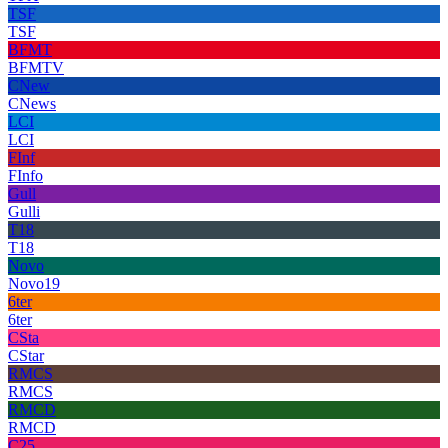
TSF
TSF
BFMT
BFMTV
CNew
CNews
LCI
LCI
FInf
FInfo
Gull
Gulli
T18
T18
Novo
Novo19
6ter
6ter
CSta
CStar
RMCS
RMCS
RMCD
RMCD
C25