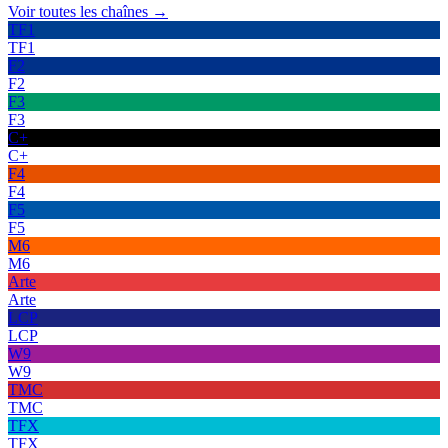
Voir toutes les chaînes →
TF1
TF1
F2
F2
F3
F3
C+
C+
F4
F4
F5
F5
M6
M6
Arte
Arte
LCP
LCP
W9
W9
TMC
TMC
TFX
TFX