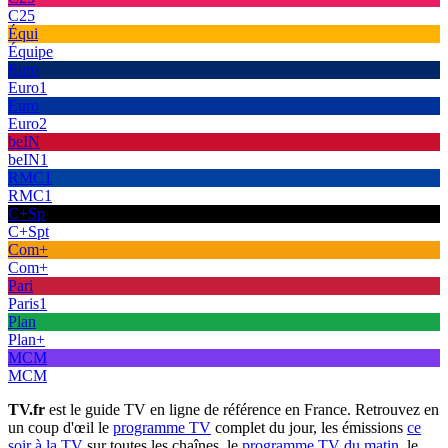
C25
Équi
Équipe
Euro
Euro1
Euro
Euro2
beIN
beIN1
RMC1
RMC1
C+Sp
C+Spt
Com+
Com+
Pari
Paris1
Plan
Plan+
MCM
MCM
TV.fr
est le guide TV en ligne de référence en France. Retrouvez en
un coup d'œil le
programme TV
complet du jour, les émissions
ce
soir à la TV
sur toutes les chaînes, le
programme TV du matin
, le