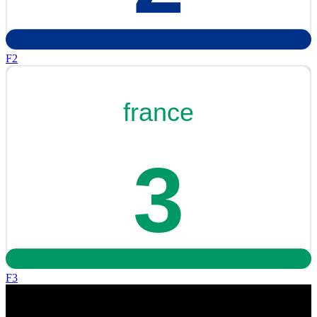
F2
F3