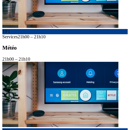
TF1
Services
21h00
–
21h10
Météo
21h00
–
21h10