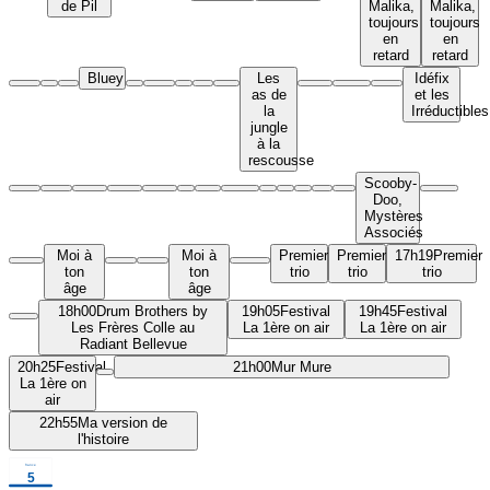
de Pil
Malika,
Malika,
toujours
toujours
en
en
retard
retard
Bluey
Les
Idéfix
as de
et les
la
Irréductibles
jungle
à la
rescousse
Scooby-
Doo,
Mystères
Associés
Moi à
Moi à
Premier
Premier
17h19
Premier
ton
ton
trio
trio
trio
âge
âge
18h00
Drum Brothers by
19h05
Festival
19h45
Festival
Les Frères Colle au
La 1ère on air
La 1ère on air
Radiant Bellevue
20h25
Festival
21h00
Mur Mure
La 1ère on
air
22h55
Ma version de
l'histoire