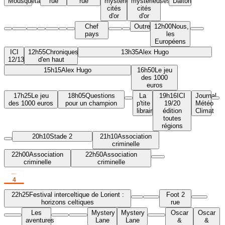
Mousquetaires
rue
rue
mystérieuses
mystérieuses
Dalton
cités
cités
d'or
d'or
Chef
Outremer.l'info
12h00
Nous,
pays
les
Européens
ICI
12h55
Chroniques
13h35
Alex Hugo
12/13
d'en haut
15h15
Alex Hugo
16h50
Le jeu
des 1000
euros
17h25
Le jeu
18h05
Questions
La
19h16
ICI
Journal
des 1000 euros
pour un champion
p'tite
19/20
Météo
librairie
édition
Climat
toutes
régions
20h10
Stade 2
21h10
Association
criminelle
22h00
Association
22h50
Association
criminelle
criminelle
22h25
Festival interceltique de Lorient :
Foot 2
horizons celtiques
rue
Les
Mystery
Mystery
Oscar
Oscar
aventures
Lane
Lane
&
&