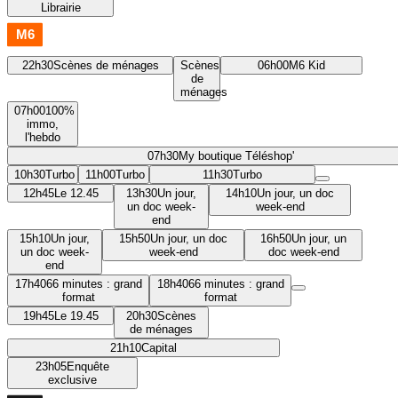
Librairie
22h30
Scènes de ménages
Scènes
06h00
M6 Kid
de
ménages
07h00
100%
immo,
l'hebdo
07h30
My boutique Téléshop'
10h30
Turbo
11h00
Turbo
11h30
Turbo
12h45
Le 12.45
13h30
Un jour,
14h10
Un jour, un doc
un doc week-
week-end
end
15h10
Un jour,
15h50
Un jour, un doc
16h50
Un jour, un
un doc week-
week-end
doc week-end
end
17h40
66 minutes : grand
18h40
66 minutes : grand
format
format
19h45
Le 19.45
20h30
Scènes
de ménages
21h10
Capital
23h05
Enquête
exclusive