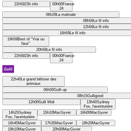
22h59
23h info
00h00
France
24
06h29
La matinale
08h59
Le fil info
12h59
Le fil info
16h59
Le fil info
19h59
Best of "Vrai ou
faux"
20h59
Le fil info
22h59
23h info
00h00
France
24
22h40
Le grand bêtisier des
animaux
06h00
Gulli up
08h15
Gulligood
12h00
Gulli Midi
13h40
Sydney
Fox, l'aventurière
14h25
Sydney
15h10
MacGyver
16h00
MacGyver
Fox, l'aventurière
16h45
MacGyver
17h35
MacGyver
18h20
MacGyver
19h10
MacGyver
20h00
MacGyver