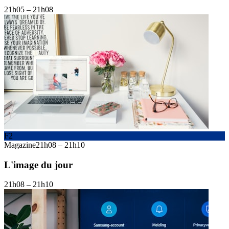
21h05
–
21h08
F2
Magazine
21h08
–
21h10
L'image du jour
21h08
–
21h10