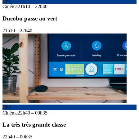
TF1
Cinéma
21h10
–
22h40
Ducobu passe au vert
21h10
–
22h40
TF1
Cinéma
22h40
–
00h35
La très très grande classe
22h40
–
00h35