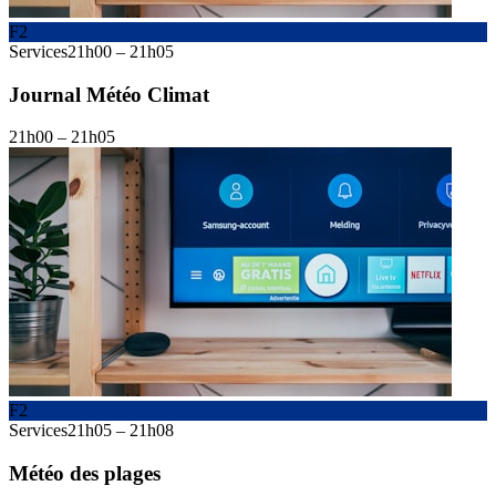
F2
Services
21h00
–
21h05
Journal Météo Climat
21h00
–
21h05
F2
Services
21h05
–
21h08
Météo des plages