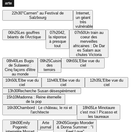
22h30
"Carmen" au Festival de
Internet,
Salzbourg
un géant
très
vulnérable
06h25
Les gouffres
07h20
42,
07h50
Un train au
béants de l'Arctique
la réponse
coeur des
à presque
merveilles
tout
africaines : De Dar
es Salam aux
chutes Victoria
08h40
Les Bugis
09h25
Cuisines
09h55
L'Elbe vue du
de Sulawesi :
des
ciel
Cinq façons d'être
terroirs
au monde
10h50
L'Elbe vue du
11h40
L'Elbe vue du
12h35
L'Elbe vue du
ciel
ciel
ciel
13h30
Recherche Susan désespérément
15h10
Madonna : Reine éternelle
de la pop
16h30
Chambord : Le château, le roi et
18h05
Le Minotaure
l'architecte
c'est moi ! Picasso et
les taureaux
19h00
Emily
Arte
20h05
Giorgio Moroder
Pogorelc
journal
& Donna Summer : "I
interprète Mozart
Feel Love"