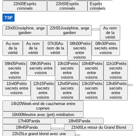
22h00
Esprits
22h55
Esprits
Esprits
criminels
criminels
criminels
22h00
Joséphine, ange
22h55
Joséphine, ange
Au nom
gardien
gardien
de la
vérité
Au nom
Au nom
07h30
Au
08h00
Petits
08h30
Petits
de la
de la
nom de la
secrets
secrets entre
vérité
vérité
vérité
entre
voisins
voisins
09h05
Petits
09h35
Petits
10h10
Petits
10h40
Petits
11h10
Petits
secrets
secrets entre
secrets
secrets
secrets
entre
voisins
entre
entre
entre
voisins
voisins
voisins
voisins
11h40
Petits
12h15
Petits
12h45
Petits
13h15
Petits
13h45
Petits
secrets entre
secrets
secrets
secrets
secrets
voisins
entre
entre
entre
entre
voisins
voisins
voisins
voisins
14h20
Week-end de cauchemar entre
copines
16h00
Meurtre avec (pré) méditation
17h40
Panda
18h45
Panda
19h45
Panda
21h00
Le retour du Grand Blond
22h25
Le grand blond avec une