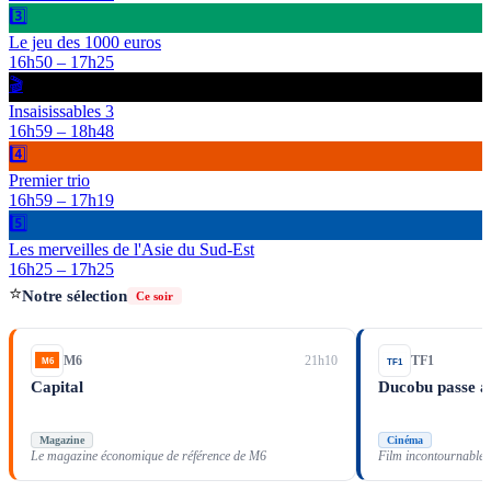
3️⃣
Le jeu des 1000 euros
16h50
–
17h25
🎬
Insaisissables 3
16h59
–
18h48
4️⃣
Premier trio
16h59
–
17h19
5️⃣
Les merveilles de l'Asie du Sud-Est
16h25
–
17h25
⭐
Notre sélection
Ce soir
M6
21h10
TF1
Capital
Ducobu passe a
Magazine
Cinéma
Le magazine économique de référence de M6
Film incontournable