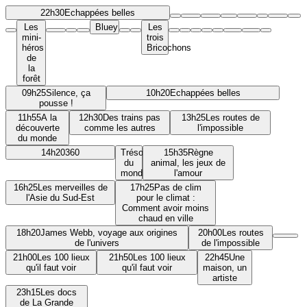
22h30
Echappées belles
Les
Bluey
Les
mini-
trois
héros
Bricochons
de
la
forêt
09h25
Silence, ça
10h20
Echappées belles
pousse !
11h55
A la
12h30
Des trains pas
13h25
Les routes de
découverte
comme les autres
l'impossible
du monde
14h20
360
Trésors
15h35
Règne
du
animal, les jeux de
monde
l'amour
16h25
Les merveilles de
17h25
Pas de clim
l'Asie du Sud-Est
pour le climat :
Comment avoir moins
chaud en ville
18h20
James Webb, voyage aux origines
20h00
Les routes
de l'univers
de l'impossible
21h00
Les 100 lieux
21h50
Les 100 lieux
22h45
Une
qu'il faut voir
qu'il faut voir
maison, un
artiste
23h15
Les docs
de La Grande