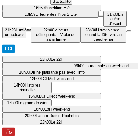
d'actualité
16h59
Punchline Été
18h59
L'Heure des Pros 2 Été
21h00
En
quête
d'esprit
21h28
Lumières
22h00
Mineurs
23h00
Ultraviolence :
orthodoxes
délinquants : Violence
quand la fête vire au
sans limite
cauchemar
22h00
Le 22H
06h00
La matinale du week-end
10h00
On ne plaisante pas avec l'info
12h00
LCI Midi week-end
14h00
Histoires
criminelles
15h00
LCI Direct week-end
17h00
Le grand dossier
18h00
18H week-end
20h00
Face à Darius Rochebin
22h00
Le 22H