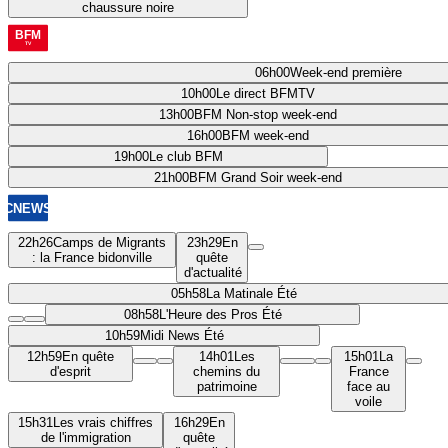
chaussure noire
06h00
Week-end première
10h00
Le direct BFMTV
13h00
BFM Non-stop week-end
16h00
BFM week-end
19h00
Le club BFM
21h00
BFM Grand Soir week-end
22h26
Camps de Migrants
23h29
En
: la France bidonville
quête
d'actualité
05h58
La Matinale Été
08h58
L'Heure des Pros Été
10h59
Midi News Été
12h59
En quête
14h01
Les
15h01
La
d'esprit
chemins du
France
patrimoine
face au
voile
15h31
Les vrais chiffres
16h29
En
de l'immigration
quête