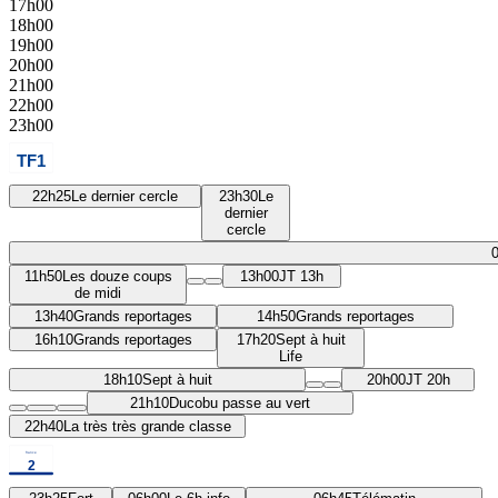
17h00
18h00
19h00
20h00
21h00
22h00
23h00
22h25
Le dernier cercle
23h30
Le
dernier
cercle
11h50
Les douze coups
13h00
JT 13h
de midi
13h40
Grands reportages
14h50
Grands reportages
16h10
Grands reportages
17h20
Sept à huit
Life
18h10
Sept à huit
20h00
JT 20h
21h10
Ducobu passe au vert
22h40
La très très grande classe