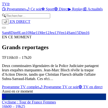
TV
fr
📺 Programmes
🌙 Ce soir
⚽ Sport
🔴 Direct
▶ Replay
📰 Actualités
🔍
EN DIRECT
🌙
Sam
8
Dim
9
Lun
10
Mar
11
Mer
12
Jeu
13
Ven
14
Sam
15
Dim
16
EN CE MOMENT
Grands reportages
TF1
16h10
–
17h20
Deux commissaires légendaires de la Police Judiciaire partagent
leurs enquêtes marquantes. Jean-Marc Bloch révèle la traque
d'Action Directe, tandis que Christian Flaesch détaille l'affaire
Subra-Sarraud-Hattab. Ces réci
…
Programme TV complet
🌙 Programme TV ce soir
🔴 TV en direct
Aussi en ce moment
2️⃣
Cyclisme : Tour de France Femmes
16h00
–
19h25