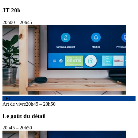
JT 20h
20h00
–
20h45
TF1
Art de vivre
20h45
–
20h50
Le goût du détail
20h45
–
20h50