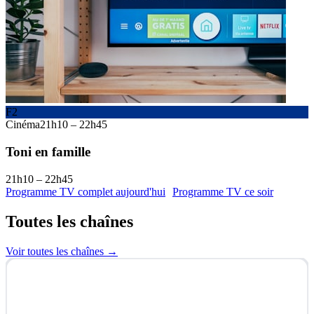
F2
Cinéma
21h10
–
22h45
Toni en famille
21h10
–
22h45
Programme TV complet aujourd'hui
Programme TV ce soir
Toutes les
chaînes
Voir toutes les chaînes →