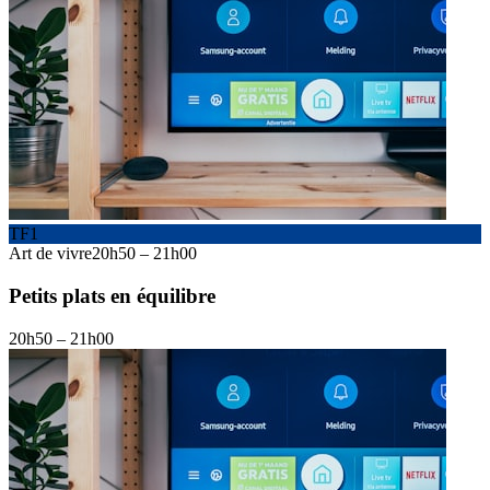
TF1
Art de vivre
20h50
–
21h00
Petits plats en équilibre
20h50
–
21h00