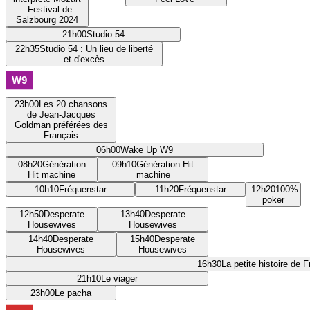
: Festival de
Salzbourg 2024
21h00
Studio 54
22h35
Studio 54 : Un lieu de liberté
et d'excès
23h00
Les 20 chansons
de Jean-Jacques
Goldman préférées des
Français
06h00
Wake Up W9
08h20
Génération
09h10
Génération Hit
Hit machine
machine
10h10
Fréquenstar
11h20
Fréquenstar
12h20
100%
poker
12h50
Desperate
13h40
Desperate
Housewives
Housewives
14h40
Desperate
15h40
Desperate
Housewives
Housewives
16h30
La petite histoire de 
21h10
Le viager
23h00
Le pacha