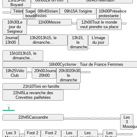
23h25
Fort
06h00
Le 6h info
06h45
Télématin
Boyard
Télématin
Sagesses
08h45
Islam
09h15
A l'origine
10h00
Présence
bouddhistes
protestante
10h30
Le
11h00
Messe
12h00
Tout le monde
jour du
veut prendre sa place
Seigneur
Journal
13h20
13h15, le
13h15,
L'image
13h00
dimanche...
le
du jour
dimanche...
15h10
13h15, le
dimanche...
16h00
Cyclisme : Tour de France Femmes
19h25
Vélo
20h00
Journal
20h30
20h30,
Club
20h00
le
dimanche
21h10
Toni en famille
22h45
La revanche des
Crevettes pailletées
22h45
Cassandre
Les
3
Mousque
Les 3
Foot 2
Foot 2
Les
Les
Les