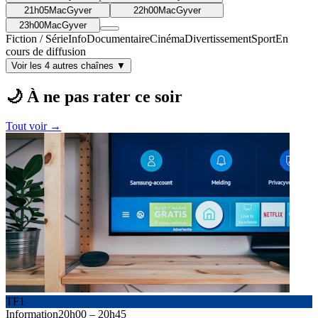
21h05
MacGyver
22h00
MacGyver
23h00
MacGyver
Fiction / Série
Info
Documentaire
Cinéma
Divertissement
Sport
En
cours de diffusion
Voir les 4 autres chaînes ▼
🌙 À ne pas rater ce soir
Tout voir →
TF1
Information
20h00
–
20h45