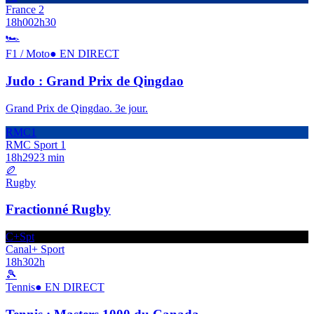
France 2
18h00
2h30
🏎️
F1 / Moto
● EN DIRECT
Judo : Grand Prix de Qingdao
Grand Prix de Qingdao. 3e jour.
RMC1
RMC Sport 1
18h29
23 min
🏉
Rugby
Fractionné Rugby
C+Spt
Canal+ Sport
18h30
2h
🎾
Tennis
● EN DIRECT