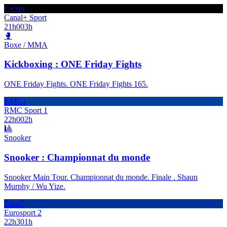
C+Spt
Canal+ Sport
21h00
3h
🥊
Boxe / MMA
Kickboxing : ONE Friday Fights
ONE Friday Fights. ONE Friday Fights 165.
RMC1
RMC Sport 1
22h00
2h
🎱
Snooker
Snooker : Championnat du monde
Snooker Main Tour. Championnat du monde. Finale . Shaun
Murphy / Wu Yize.
Euro2
Eurosport 2
22h30
1h