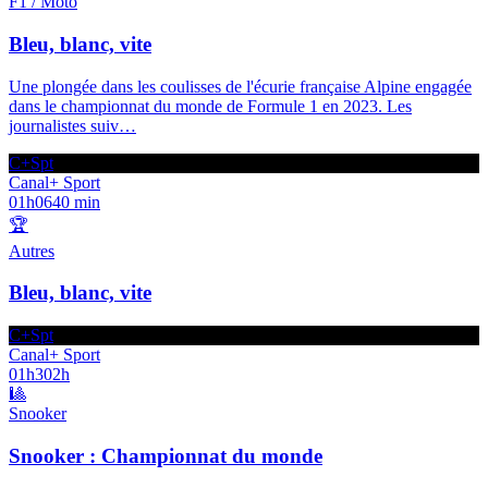
F1 / Moto
Bleu, blanc, vite
Une plongée dans les coulisses de l'écurie française Alpine engagée
dans le championnat du monde de Formule 1 en 2023. Les
journalistes suiv
…
C+Spt
Canal+ Sport
01h06
40 min
🏆
Autres
Bleu, blanc, vite
C+Spt
Canal+ Sport
01h30
2h
🎱
Snooker
Snooker : Championnat du monde