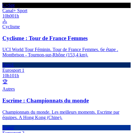
C+Spt
Canal+ Sport
10h00
1h
🚴
Cyclisme
Cyclisme : Tour de France Femmes
UCI World Tour Féminin. Tour de France Femmes. 6e étape .
Montbrison - Tournon-sur-Rhône (153,4 km).
Euro1
Eurosport 1
10h10
1h
🏆
Autres
Escrime : Championnats du monde
Championnats du monde. Les meilleurs moments. Escrime par
équipes. A Hong Kong (Chine).
Euro2
Eurosport 2