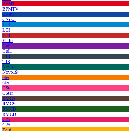
BFMT
BFMTV
CNew
CNews
LCI
LCI
FInf
FInfo
Gull
Gulli
T18
T18
Novo
Novo19
6ter
6ter
CSta
CStar
RMCS
RMCS
RMCD
RMCD
C25
C25
Équi