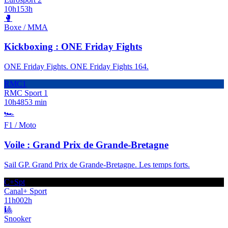
10h15
3h
🥊
Boxe / MMA
Kickboxing : ONE Friday Fights
ONE Friday Fights. ONE Friday Fights 164.
RMC1
RMC Sport 1
10h48
53 min
🏎️
F1 / Moto
Voile : Grand Prix de Grande-Bretagne
Sail GP. Grand Prix de Grande-Bretagne. Les temps forts.
C+Spt
Canal+ Sport
11h00
2h
🎱
Snooker