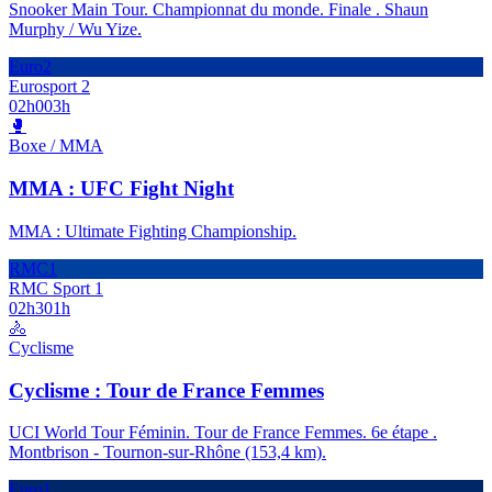
Snooker Main Tour. Championnat du monde. Finale . Shaun
Murphy / Wu Yize.
Euro2
Eurosport 2
02h00
3h
🥊
Boxe / MMA
MMA : UFC Fight Night
MMA : Ultimate Fighting Championship.
RMC1
RMC Sport 1
02h30
1h
🚴
Cyclisme
Cyclisme : Tour de France Femmes
UCI World Tour Féminin. Tour de France Femmes. 6e étape .
Montbrison - Tournon-sur-Rhône (153,4 km).
Euro1