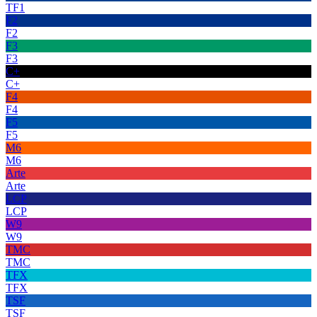
TF1
F2
F2
F3
F3
C+
C+
F4
F4
F5
F5
M6
M6
Arte
Arte
LCP
LCP
W9
W9
TMC
TMC
TFX
TFX
TSF
TSF