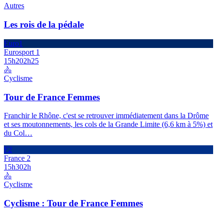
Autres
Les rois de la pédale
Euro1
Eurosport 1
15h20
2h25
🚴
Cyclisme
Tour de France Femmes
Franchir le Rhône, c'est se retrouver immédiatement dans la Drôme
et ses moutonnements, les cols de la Grande Limite (6,6 km à 5%) et
du Col
…
F2
France 2
15h30
2h
🚴
Cyclisme
Cyclisme : Tour de France Femmes