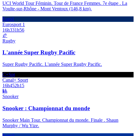
UCI World Tour Féminin. Tour de France Femmes. 7e étape . La
Voulte-sur-Rhône - Mont Ventoux (146,8 km).
Euro1
Eurosport 1
16h33
1h56
🏉
Rugby
L'année Super Rugby Pacific
Super Rugby Pacific. L'année Super Rugby Pacific.
C+Spt
Canal+ Sport
16h45
2h15
🎱
Snooker
Snooker : Championnat du monde
Snooker Main Tour. Championnat du monde. Finale . Shaun
Murphy / Wu Yize.
Euro2