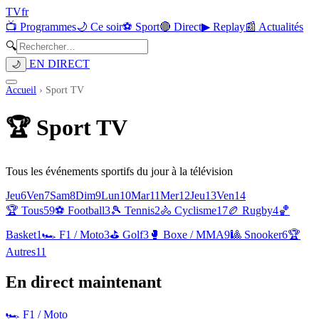
TV
fr
📺 Programmes
🌙 Ce soir
⚽ Sport
🔴 Direct
▶ Replay
📰 Actualités
🔍
EN DIRECT
🌙
Accueil
›
Sport TV
🏆
Sport TV
Tous les événements sportifs du jour à la télévision
Jeu
6
Ven
7
Sam
8
Dim
9
Lun
10
Mar
11
Mer
12
Jeu
13
Ven
14
🏆 Tous
59
⚽
Football
3
🎾
Tennis
2
🚴
Cyclisme
17
🏉
Rugby
4
🏀
Basket
1
🏎️
F1 / Moto
3
⛳
Golf
3
🥊
Boxe / MMA
9
🎱
Snooker
6
🏆
Autres
11
En direct maintenant
🏎️
F1 / Moto