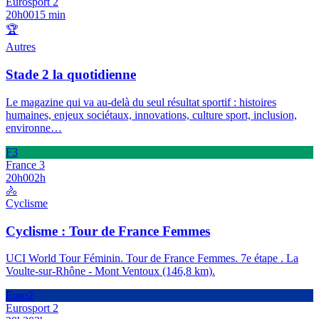
Eurosport 2
20h00
15 min
🏆
Autres
Stade 2 la quotidienne
Le magazine qui va au-delà du seul résultat sportif : histoires
humaines, enjeux sociétaux, innovations, culture sport, inclusion,
environne
…
F3
France 3
20h00
2h
🚴
Cyclisme
Cyclisme : Tour de France Femmes
UCI World Tour Féminin. Tour de France Femmes. 7e étape . La
Voulte-sur-Rhône - Mont Ventoux (146,8 km).
Euro2
Eurosport 2