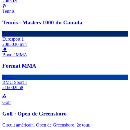
20h30
2h
🎾
Tennis
Tennis : Masters 1000 du Canada
Euro1
Eurosport 1
20h30
30 min
🥊
Boxe / MMA
Format MMA
RMC1
RMC Sport 1
21h00
2h58
⛳
Golf
Golf : Open de Greensboro
Circuit américain. Open de Greensboro. 2e tour.