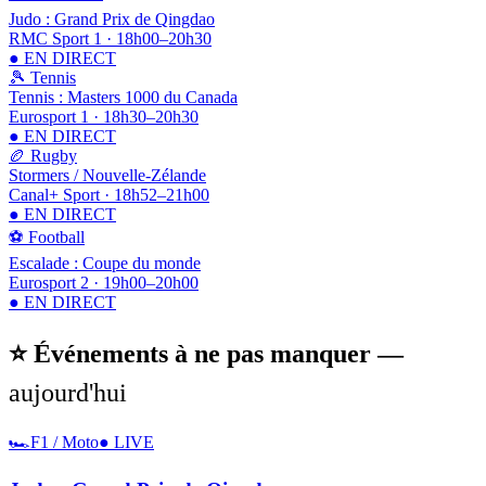
Judo : Grand Prix de Qingdao
RMC Sport 1
·
18h00
–
20h30
● EN DIRECT
🎾
Tennis
Tennis : Masters 1000 du Canada
Eurosport 1
·
18h30
–
20h30
● EN DIRECT
🏉
Rugby
Stormers / Nouvelle-Zélande
Canal+ Sport
·
18h52
–
21h00
● EN DIRECT
⚽
Football
Escalade : Coupe du monde
Eurosport 2
·
19h00
–
20h00
● EN DIRECT
⭐ Événements à ne pas manquer —
aujourd'hui
🏎️
F1 / Moto
● LIVE