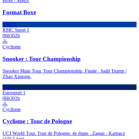
Boxe / MMA
Format Boxe
RMC1
RMC Sport 1
06h30
2h
🚴
Cyclisme
Snooker : Tour Championship
Snooker Main Tour. Tour Championship. Finale . Judd Trump /
Zhao Xintong.
Euro1
Eurosport 1
06h30
1h
🚴
Cyclisme
Cyclisme : Tour de Pologne
UCI World Tour. Tour de Pologne. 4e étape . Zagan - Karpacz
(175,5 km).