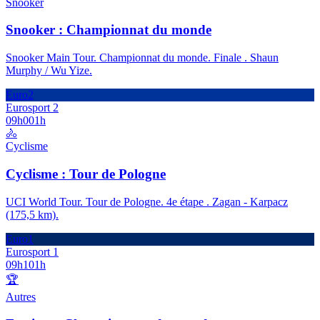
Snooker
Snooker : Championnat du monde
Snooker Main Tour. Championnat du monde. Finale . Shaun
Murphy / Wu Yize.
Euro2
Eurosport 2
09h00
1h
🚴
Cyclisme
Cyclisme : Tour de Pologne
UCI World Tour. Tour de Pologne. 4e étape . Zagan - Karpacz
(175,5 km).
Euro1
Eurosport 1
09h10
1h
🏆
Autres