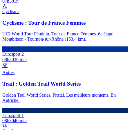
07h30
1h
🚴
Cyclisme
Cyclisme : Tour de France Femmes
UCI World Tour Féminin. Tour de France Femmes. 6e étape .
Montbrison - Tournon-sur-Rhône (153,4 km).
Euro2
Eurosport 2
08h30
30 min
🏆
Autres
Trail : Golden Trail World Series
Golden Trail World Series. Pitztal. Les meilleurs moments. En
Autriche.
Euro1
Eurosport 1
08h30
40 min
🎱