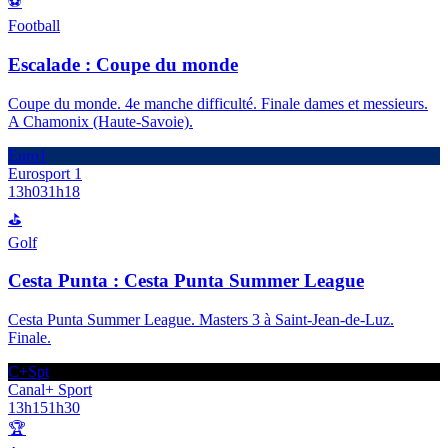
⚽
Football
Escalade : Coupe du monde
Coupe du monde. 4e manche difficulté. Finale dames et messieurs.
A Chamonix (Haute-Savoie).
Euro1
Eurosport 1
13h03
1h18
⛳
Golf
Cesta Punta : Cesta Punta Summer League
Cesta Punta Summer League. Masters 3 à Saint-Jean-de-Luz.
Finale.
C+Spt
Canal+ Sport
13h15
1h30
🏆