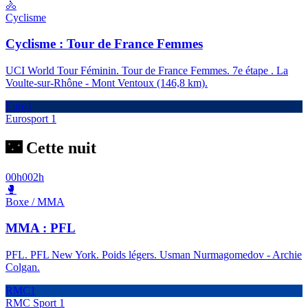
🚴
Cyclisme
Cyclisme : Tour de France Femmes
UCI World Tour Féminin. Tour de France Femmes. 7e étape . La
Voulte-sur-Rhône - Mont Ventoux (146,8 km).
Euro1
Eurosport 1
🌃 Cette nuit
00h00
2h
🥊
Boxe / MMA
MMA : PFL
PFL. PFL New York. Poids légers. Usman Nurmagomedov - Archie
Colgan.
RMC1
RMC Sport 1