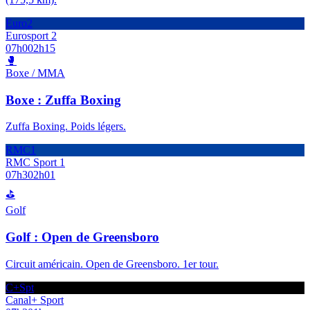
Euro2
Eurosport 2
07h00
2h15
🥊
Boxe / MMA
Boxe : Zuffa Boxing
Zuffa Boxing. Poids légers.
RMC1
RMC Sport 1
07h30
2h01
⛳
Golf
Golf : Open de Greensboro
Circuit américain. Open de Greensboro. 1er tour.
C+Spt
Canal+ Sport