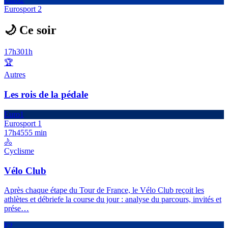
Eurosport 2
🌙 Ce soir
17h30
1h
🏆
Autres
Les rois de la pédale
Euro1
Eurosport 1
17h45
55 min
🚴
Cyclisme
Vélo Club
Après chaque étape du Tour de France, le Vélo Club reçoit les
athlètes et débriefe la course du jour : analyse du parcours, invités et
prése
…
F2