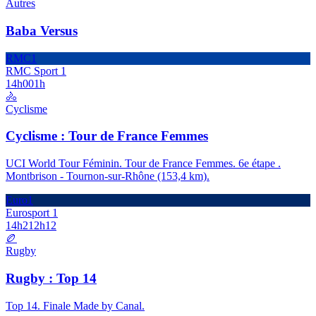
Autres
Baba Versus
RMC1
RMC Sport 1
14h00
1h
🚴
Cyclisme
Cyclisme : Tour de France Femmes
UCI World Tour Féminin. Tour de France Femmes. 6e étape .
Montbrison - Tournon-sur-Rhône (153,4 km).
Euro1
Eurosport 1
14h21
2h12
🏉
Rugby
Rugby : Top 14
Top 14. Finale Made by Canal.