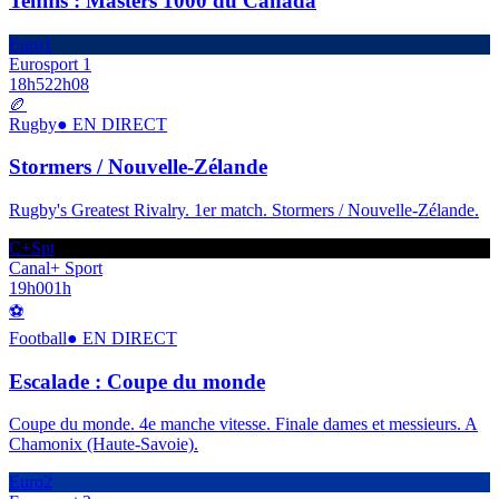
Tennis : Masters 1000 du Canada
Euro1
Eurosport 1
18h52
2h08
🏉
Rugby
● EN DIRECT
Stormers / Nouvelle-Zélande
Rugby's Greatest Rivalry. 1er match. Stormers / Nouvelle-Zélande.
C+Spt
Canal+ Sport
19h00
1h
⚽
Football
● EN DIRECT
Escalade : Coupe du monde
Coupe du monde. 4e manche vitesse. Finale dames et messieurs. A
Chamonix (Haute-Savoie).
Euro2