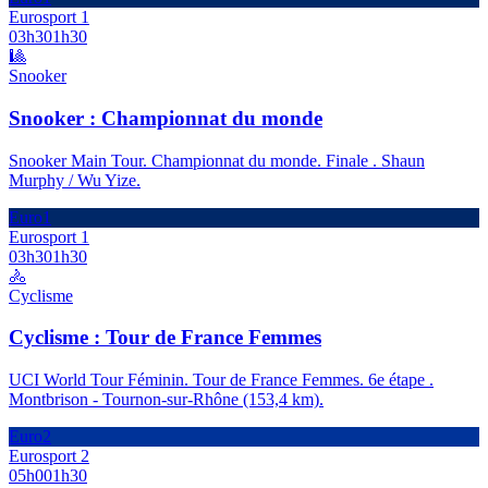
Eurosport 1
03h30
1h30
🎱
Snooker
Snooker : Championnat du monde
Snooker Main Tour. Championnat du monde. Finale . Shaun
Murphy / Wu Yize.
Euro1
Eurosport 1
03h30
1h30
🚴
Cyclisme
Cyclisme : Tour de France Femmes
UCI World Tour Féminin. Tour de France Femmes. 6e étape .
Montbrison - Tournon-sur-Rhône (153,4 km).
Euro2
Eurosport 2
05h00
1h30