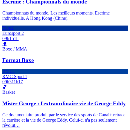
Escrime : Championnats du monde
Championnats du monde. Les meilleurs moments. Escrime
individuelle. A Hong Kong (Chine).
Euro2
Eurosport 2
09h15
1h
🥊
Boxe / MMA
Format Boxe
RMC1
RMC Sport 1
09h31
1h17
🏀
Basket
Mister George : l'extraordinaire vie de George Eddy
Ce documentaire produit par le service des sports de Canal+ retrace
la carrière et la vie de George Eddy. Celui-ci n'a pas seulement
révolut
…