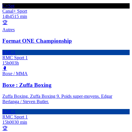
C+Spt
Canal+ Sport
14h45
15 min
🏆
Autres
Format ONE Championship
RMC1
RMC Sport 1
15h00
3h
🥊
Boxe / MMA
Boxe : Zuffa Boxing
Zuffa Boxing. Zuffa Boxing 9. Poids super-moyens. Edgar
Berlanga / Steven Butler.
RMC1
RMC Sport 1
15h00
30 min
🏆