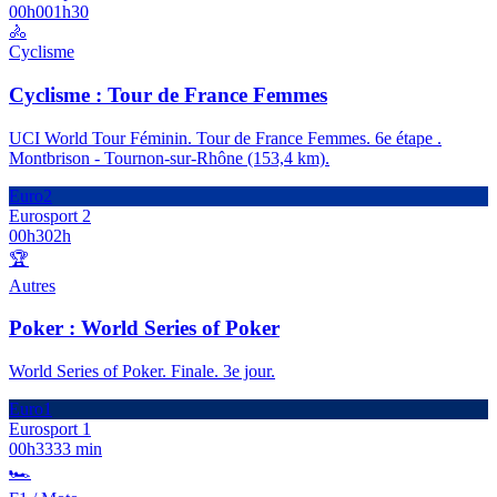
00h00
1h30
🚴
Cyclisme
Cyclisme : Tour de France Femmes
UCI World Tour Féminin. Tour de France Femmes. 6e étape .
Montbrison - Tournon-sur-Rhône (153,4 km).
Euro2
Eurosport 2
00h30
2h
🏆
Autres
Poker : World Series of Poker
World Series of Poker. Finale. 3e jour.
Euro1
Eurosport 1
00h33
33 min
🏎️