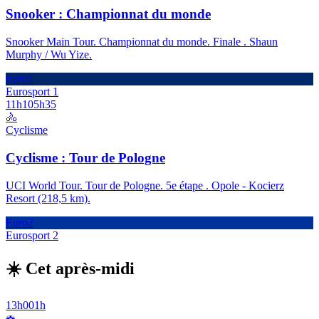
Snooker : Championnat du monde
Snooker Main Tour. Championnat du monde. Finale . Shaun
Murphy / Wu Yize.
Euro1
Eurosport 1
11h10
5h35
🚴
Cyclisme
Cyclisme : Tour de Pologne
UCI World Tour. Tour de Pologne. 5e étape . Opole - Kocierz
Resort (218,5 km).
Euro2
Eurosport 2
☀️ Cet après-midi
13h00
1h