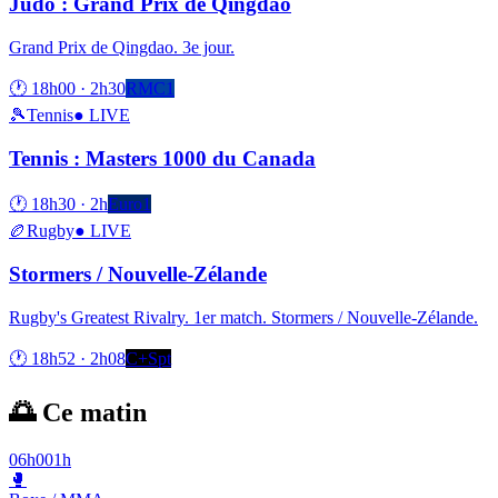
Judo : Grand Prix de Qingdao
Grand Prix de Qingdao. 3e jour.
🕐
18h00
·
2h30
RMC1
🎾
Tennis
● LIVE
Tennis : Masters 1000 du Canada
🕐
18h30
·
2h
Euro1
🏉
Rugby
● LIVE
Stormers / Nouvelle-Zélande
Rugby's Greatest Rivalry. 1er match. Stormers / Nouvelle-Zélande.
🕐
18h52
·
2h08
C+Spt
🌅 Ce matin
06h00
1h
🥊