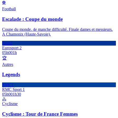
⚽
Football
Escalade : Coupe du monde
Coupe du monde. 4e manche difficulté. Finale dames et messieurs.
A Chamonix (Haute-Savoie).
Euro2
Eurosport 2
05h00
1h
🏆
Autres
Legends
RMC1
RMC Sport 1
05h00
1h30
🚴
Cyclisme
Cyclisme : Tour de France Femmes