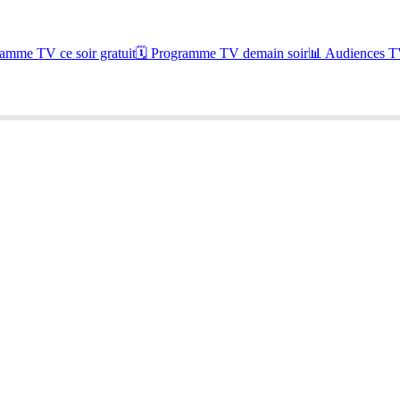
amme TV ce soir gratuit
🗓 Programme TV demain soir
📊 Audiences TV