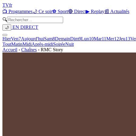
TV
fr
📺 Programmes
🌙 Ce soir
⚽ Sport
🔴 Direct
▶ Replay
📰 Actualités
🔍
EN DIRECT
🌙
Hier
Ven
7
Aujourd'hui
Sam
8
Demain
Dim
9
Lun
10
Mar
11
Mer
12
Jeu
13
Ve
Tout
Matin
Midi
Après-midi
Soirée
Nuit
Accueil
›
Chaînes
›
RMC Story