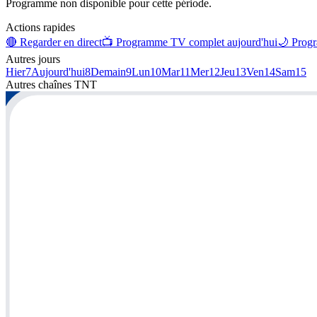
Programme non disponible pour cette période.
Actions rapides
🔴 Regarder en direct
📺 Programme TV complet aujourd'hui
🌙 Progr
Autres jours
Hier
7
Aujourd'hui
8
Demain
9
Lun
10
Mar
11
Mer
12
Jeu
13
Ven
14
Sam
15
Autres chaînes
TNT