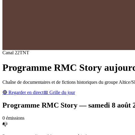
Canal
22
TNT
Programme
RMC Story
aujourd'
Chaîne de documentaires et de fictions historiques du groupe Altice/S
🔴 Regarder en direct
📅 Grille du jour
Programme
RMC Story
—
samedi 8 août 
0
émission
s
📭