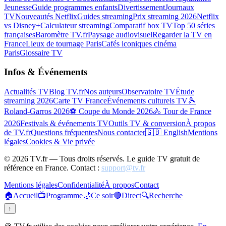
Jeunesse
Guide programmes enfants
Divertissement
Journaux
TV
Nouveautés Netflix
Guides streaming
Prix streaming 2026
Netflix
vs Disney+
Calculateur streaming
Comparatif box TV
Top 50 séries
françaises
Baromètre TV.fr
Paysage audiovisuel
Regarder la TV en
France
Lieux de tournage Paris
Cafés iconiques cinéma
Paris
Glossaire TV
Infos & Événements
Actualités TV
Blog TV.fr
Nos auteurs
Observatoire TV
Étude
streaming 2026
Carte TV France
Événements culturels TV
🎾
Roland-Garros 2026
⚽ Coupe du Monde 2026
🚴 Tour de France
2026
Festivals & événements TV
Outils TV & conversion
À propos
de TV.fr
Questions fréquentes
Nous contacter
🇬🇧 English
Mentions
légales
Cookies & Vie privée
©
2026
TV.fr — Tous droits réservés. Le guide TV gratuit de
référence en France. Contact :
support@tv.fr
Mentions légales
Confidentialité
À propos
Contact
🏠
Accueil
📺
Programme
🌙
Ce soir
🔴
Direct
🔍
Recherche
↑