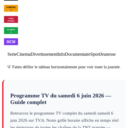
02h11
Golf : US Open
féminin
sport
00h08
Le bal des
01h54
Les Goldberg - Saiso
vautours
divertissement
10
×
6
série
00h35
Une maison dans le
02h05
Programmes de la 
bayou
cinéma
00h18
Les dernières heures
01h56
Brexit, the Clock is
de Pompéi
decouverte
Ticking
decouverte
01h00
Made in
02h00
Best
03h00
Cl
France
musique
of
musique
Serie
Cinema
Divertissement
Info
Documentaire
Sport
Jeunesse
💡 Faites défiler le tableau horizontalement pour voir toute la journée.
Programme TV du
samedi 6 juin 2026
—
Guide complet
Retrouvez le programme TV complet du
samedi
samedi 6
juin 2026
sur TV.fr. Notre grille horaire affiche en temps réel
les émissions de toutes les chaînes de la TNT gratuite —