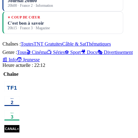
Journal 20h00
20h00
·
France 2
· Information
⭐ COUP DE CŒUR
C'est bon à savoir
20h15
·
France 3
· Magazine
Chaînes :
Toutes
TNT Gratuites
Câble & Sat
Thématiques
Genre :
Tous
🎬 Cinéma
📺 Séries
⚽ Sport
🎥 Docs
🎭 Divertissement
📰 Info
🧒 Jeunesse
Heure actuelle :
22:12
Chaîne
00h40
Vendredi, tout est
02h15
Programmes de 
permis avec
Arthur
programme
00h30
Capitaine
02h10
Haute saison
×
2
s
Marleau
série
00h35
Vildanden - Le
02h00
Un jour, un
Canard sauvage
ballet
destin
magazine
00h46
M3GAN 2.0
cinéma
02h43
Underc