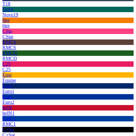
T18
Novo
Novo19
6ter
6ter
CSta
CStar
RMCS
RMCS
RMCD
RMCD
C25
C25
Équi
Équipe
Euro
Euro1
Euro
Euro2
beIN
beIN1
RMC1
RMC1
C+Sp
C+Spt