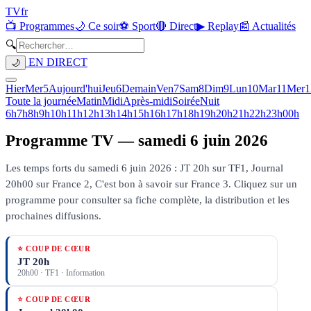
TV
fr
📺 Programmes
🌙 Ce soir
⚽ Sport
🔴 Direct
▶ Replay
📰 Actualités
🔍
EN DIRECT
🌙
Hier
Mer
5
Aujourd'hui
Jeu
6
Demain
Ven
7
Sam
8
Dim
9
Lun
10
Mar
11
Mer
1
Toute la journée
Matin
Midi
Après-midi
Soirée
Nuit
6h
7h
8h
9h
10h
11h
12h
13h
14h
15h
16h
17h
18h
19h
20h
21h
22h
23h
00h
Programme TV —
samedi 6 juin 2026
Les temps forts du samedi 6 juin 2026 : JT 20h sur TF1, Journal
20h00 sur France 2, C'est bon à savoir sur France 3.
Cliquez sur un
programme pour consulter sa fiche complète, la distribution et les
prochaines diffusions.
⭐ COUP DE CŒUR
JT 20h
20h00
·
TF1
· Information
⭐ COUP DE CŒUR