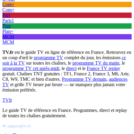
Com+
Com+
Pari
Paris1
Plan
Plan+
MCM
MCM
TV.fr
est le guide TV en ligne de référence en France. Retrouvez en
un coup d'œil le
programme TV
complet du jour, les émissions
ce
soir à la TV
sur toutes les chaînes, le
programme TV du matin
, le
programme TV cet après-midi
, le
direct
et le
France TV replay
gratuit. Chaînes TNT gratuites : TF1, France 2, France 3, M6, Arte,
C8, W9, TMC et bien d'autres.
Programme TV demain
,
audiences
TV
et grille TV heure par heure — ne manquez plus jamais votre
émission préférée.
TV
fr
Le guide TV de référence en France. Programmes, direct et replay
de toutes les chaînes gratuitement.
✉ support@tv.fr