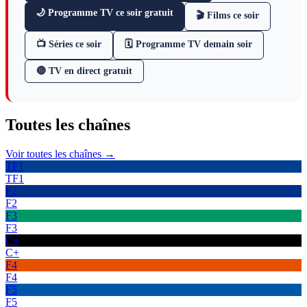
🌙 Programme TV ce soir gratuit
🎬 Films ce soir
📺 Séries ce soir
🗓 Programme TV demain soir
🔴 TV en direct gratuit
Toutes les
chaînes
Voir toutes les chaînes →
TF1
TF1
F2
F2
F3
F3
C+
C+
F4
F4
F5
F5