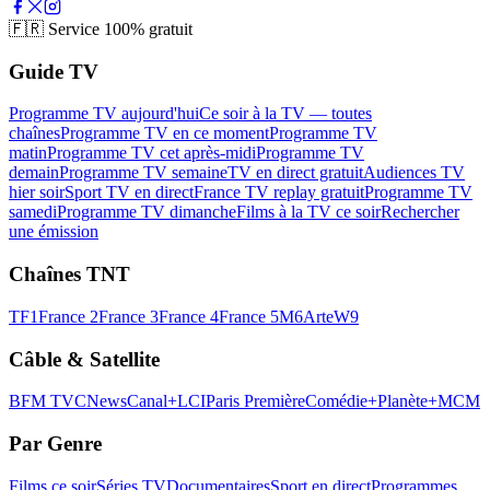
🇫🇷
Service 100% gratuit
Guide TV
Programme TV aujourd'hui
Ce soir à la TV — toutes
chaînes
Programme TV en ce moment
Programme TV
matin
Programme TV cet après-midi
Programme TV
demain
Programme TV semaine
TV en direct gratuit
Audiences TV
hier soir
Sport TV en direct
France TV replay gratuit
Programme TV
samedi
Programme TV dimanche
Films à la TV ce soir
Rechercher
une émission
Chaînes TNT
TF1
France 2
France 3
France 4
France 5
M6
Arte
W9
Câble & Satellite
BFM TV
CNews
Canal+
LCI
Paris Première
Comédie+
Planète+
MCM
Par Genre
Films ce soir
Séries TV
Documentaires
Sport en direct
Programmes