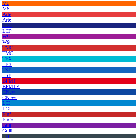
M6
M6
Arte
Arte
LCP
LCP
W9
W9
TMC
TMC
TFX
TFX
TSF
TSF
BFMT
BFMTV
CNew
CNews
LCI
LCI
FInf
FInfo
Gull
Gulli
T18