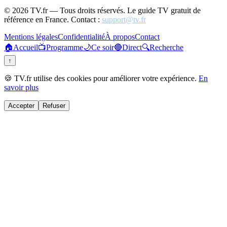
©
2026
TV.fr — Tous droits réservés. Le guide TV gratuit de
référence en France. Contact :
support@tv.fr
Mentions légales
Confidentialité
À propos
Contact
🏠
Accueil
📺
Programme
🌙
Ce soir
🔴
Direct
🔍
Recherche
↑
🍪 TV.fr utilise des cookies pour améliorer votre expérience.
En
savoir plus
Accepter
Refuser