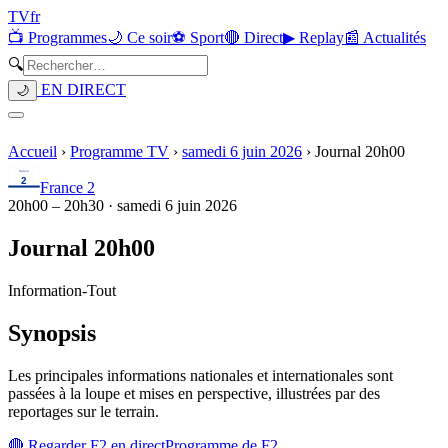
TV
fr
📺 Programmes
🌙 Ce soir
⚽ Sport
🔴 Direct
▶ Replay
📰 Actualités
🔍
EN DIRECT
🌙
Accueil
›
Programme TV
›
samedi 6 juin 2026
›
Journal 20h00
France 2
20h00
–
20h30
·
samedi 6 juin 2026
Journal 20h00
Information
-
Tout
Synopsis
Les principales informations nationales et internationales sont
passées à la loupe et mises en perspective, illustrées par des
reportages sur le terrain.
🔴 Regarder
F2
en direct
Programme de
F2