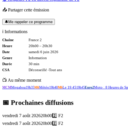
📤 Partager cette émission
🔔
Me rappeler ce programme
ℹ️ Informations
Chaîne
France 2
Heure
20h00
–
20h30
Date
samedi 6 juin 2026
Genre
Information
Durée
30
min
CSA
Déconseillé -
Tout
ans
📺 Au même moment
Megaboa
Météo
Le 19.45
Moto : 8 Heures de S
MCM
19h35
M6
19h40
M6
19h45
Euro2
📅 Prochaines diffusions
vendredi 7 août 2026
20h00
2️⃣
F2
vendredi 7 août 2026
20h00
2️⃣
F2