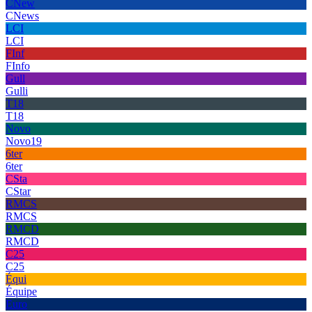
CNew
CNews
LCI
LCI
FInf
FInfo
Gull
Gulli
T18
T18
Novo
Novo19
6ter
6ter
CSta
CStar
RMCS
RMCS
RMCD
RMCD
C25
C25
Équi
Équipe
Euro