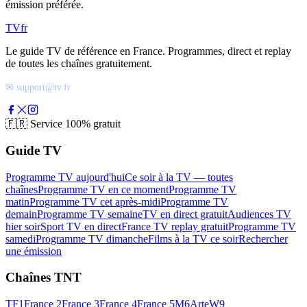
émission préférée.
TV
fr
Le guide TV de référence en France. Programmes, direct et replay
de toutes les chaînes gratuitement.
✉ support@tv.fr
🇫🇷
Service 100% gratuit
Guide TV
Programme TV aujourd'hui
Ce soir à la TV — toutes
chaînes
Programme TV en ce moment
Programme TV
matin
Programme TV cet après-midi
Programme TV
demain
Programme TV semaine
TV en direct gratuit
Audiences TV
hier soir
Sport TV en direct
France TV replay gratuit
Programme TV
samedi
Programme TV dimanche
Films à la TV ce soir
Rechercher
une émission
Chaînes TNT
TF1
France 2
France 3
France 4
France 5
M6
Arte
W9