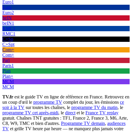
Euro1
Euro
Euro2
beIN
beIN1
RMC1
RMC1
C+Sp
C+Spt
Com+
Com+
Pari
Paris1
Plan
Plan+
MCM
MCM
TV.fr
est le guide TV en ligne de référence en France. Retrouvez en
un coup d'œil le
programme TV
complet du jour, les émissions
ce
soir à la TV
sur toutes les chaînes, le
programme TV du matin
, le
programme TV cet après-midi
, le
direct
et le
France TV replay
gratuit. Chaînes TNT gratuites : TF1, France 2, France 3, M6, Arte,
C8, W9, TMC et bien d'autres.
Programme TV demain
,
audiences
TV
et grille TV heure par heure — ne manquez plus jamais votre