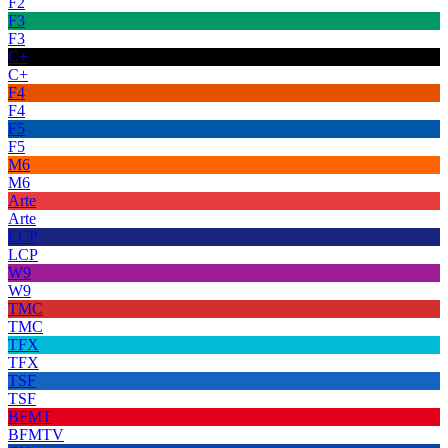
F2
F3
F3
C+
C+
F4
F4
F5
F5
M6
M6
Arte
Arte
LCP
LCP
W9
W9
TMC
TMC
TFX
TFX
TSF
TSF
BFMT
BFMTV