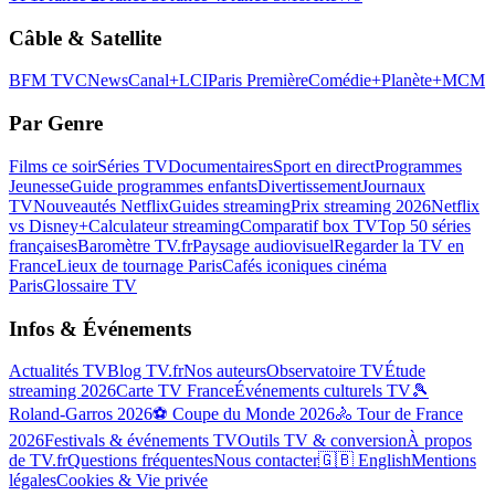
Câble & Satellite
BFM TV
CNews
Canal+
LCI
Paris Première
Comédie+
Planète+
MCM
Par Genre
Films ce soir
Séries TV
Documentaires
Sport en direct
Programmes
Jeunesse
Guide programmes enfants
Divertissement
Journaux
TV
Nouveautés Netflix
Guides streaming
Prix streaming 2026
Netflix
vs Disney+
Calculateur streaming
Comparatif box TV
Top 50 séries
françaises
Baromètre TV.fr
Paysage audiovisuel
Regarder la TV en
France
Lieux de tournage Paris
Cafés iconiques cinéma
Paris
Glossaire TV
Infos & Événements
Actualités TV
Blog TV.fr
Nos auteurs
Observatoire TV
Étude
streaming 2026
Carte TV France
Événements culturels TV
🎾
Roland-Garros 2026
⚽ Coupe du Monde 2026
🚴 Tour de France
2026
Festivals & événements TV
Outils TV & conversion
À propos
de TV.fr
Questions fréquentes
Nous contacter
🇬🇧 English
Mentions
légales
Cookies & Vie privée