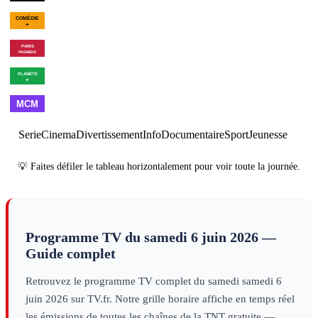
02h11
Golf : US Open
féminin
sport
00h08
Le bal des
01h54
Les Goldberg - Saiso
vautours
divertissement
10
×
6
série
00h35
Une maison dans le
02h05
Programmes de la 
bayou
cinéma
00h18
Les dernières heures
01h56
Brexit, the Clock is
de Pompéi
decouverte
Ticking
decouverte
01h00
Made in
02h00
Best
03h00
Cl
France
musique
of
musique
Serie
Cinema
Divertissement
Info
Documentaire
Sport
Jeunesse
💡 Faites défiler le tableau horizontalement pour voir toute la journée.
Programme TV du
samedi 6 juin 2026
—
Guide complet
Retrouvez le programme TV complet du
samedi
samedi 6
juin 2026
sur TV.fr. Notre grille horaire affiche en temps réel
les émissions de toutes les chaînes de la TNT gratuite —