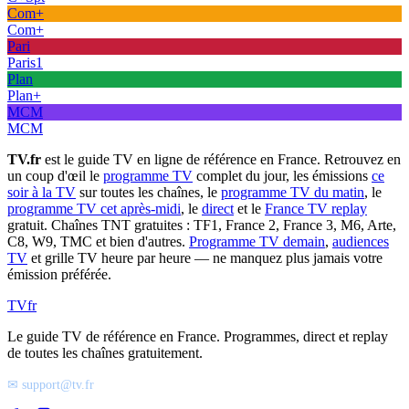
Com+
Com+
Pari
Paris1
Plan
Plan+
MCM
MCM
TV.fr
est le guide TV en ligne de référence en France. Retrouvez en
un coup d'œil le
programme TV
complet du jour, les émissions
ce
soir à la TV
sur toutes les chaînes, le
programme TV du matin
, le
programme TV cet après-midi
, le
direct
et le
France TV replay
gratuit. Chaînes TNT gratuites : TF1, France 2, France 3, M6, Arte,
C8, W9, TMC et bien d'autres.
Programme TV demain
,
audiences
TV
et grille TV heure par heure — ne manquez plus jamais votre
émission préférée.
TV
fr
Le guide TV de référence en France. Programmes, direct et replay
de toutes les chaînes gratuitement.
✉ support@tv.fr