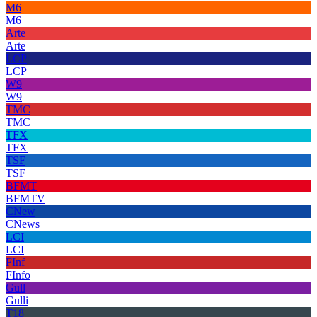
M6
M6
Arte
Arte
LCP
LCP
W9
W9
TMC
TMC
TFX
TFX
TSF
TSF
BFMT
BFMTV
CNew
CNews
LCI
LCI
FInf
FInfo
Gull
Gulli
T18