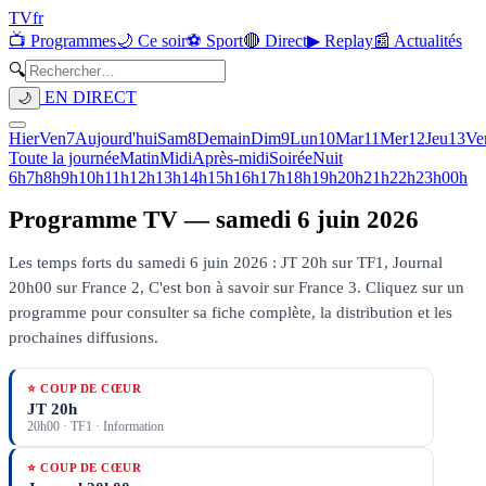
TV
fr
📺 Programmes
🌙 Ce soir
⚽ Sport
🔴 Direct
▶ Replay
📰 Actualités
🔍
EN DIRECT
🌙
Hier
Ven
7
Aujourd'hui
Sam
8
Demain
Dim
9
Lun
10
Mar
11
Mer
12
Jeu
13
Ve
Toute la journée
Matin
Midi
Après-midi
Soirée
Nuit
6h
7h
8h
9h
10h
11h
12h
13h
14h
15h
16h
17h
18h
19h
20h
21h
22h
23h
00h
Programme TV —
samedi 6 juin 2026
Les temps forts du samedi 6 juin 2026 : JT 20h sur TF1, Journal
20h00 sur France 2, C'est bon à savoir sur France 3.
Cliquez sur un
programme pour consulter sa fiche complète, la distribution et les
prochaines diffusions.
⭐ COUP DE CŒUR
JT 20h
20h00
·
TF1
· Information
⭐ COUP DE CŒUR