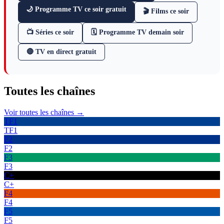
🌙 Programme TV ce soir gratuit
🎬 Films ce soir
📺 Séries ce soir
🗓 Programme TV demain soir
🔴 TV en direct gratuit
Toutes les
chaînes
Voir toutes les chaînes →
TF1
TF1
F2
F2
F3
F3
C+
C+
F4
F4
F5
F5