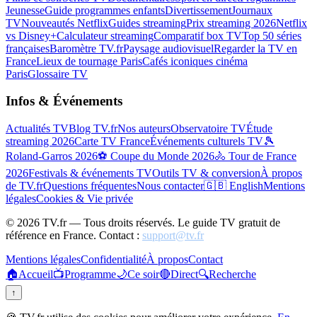
Jeunesse
Guide programmes enfants
Divertissement
Journaux
TV
Nouveautés Netflix
Guides streaming
Prix streaming 2026
Netflix
vs Disney+
Calculateur streaming
Comparatif box TV
Top 50 séries
françaises
Baromètre TV.fr
Paysage audiovisuel
Regarder la TV en
France
Lieux de tournage Paris
Cafés iconiques cinéma
Paris
Glossaire TV
Infos & Événements
Actualités TV
Blog TV.fr
Nos auteurs
Observatoire TV
Étude
streaming 2026
Carte TV France
Événements culturels TV
🎾
Roland-Garros 2026
⚽ Coupe du Monde 2026
🚴 Tour de France
2026
Festivals & événements TV
Outils TV & conversion
À propos
de TV.fr
Questions fréquentes
Nous contacter
🇬🇧 English
Mentions
légales
Cookies & Vie privée
©
2026
TV.fr — Tous droits réservés. Le guide TV gratuit de
référence en France. Contact :
support@tv.fr
Mentions légales
Confidentialité
À propos
Contact
🏠
Accueil
📺
Programme
🌙
Ce soir
🔴
Direct
🔍
Recherche
↑