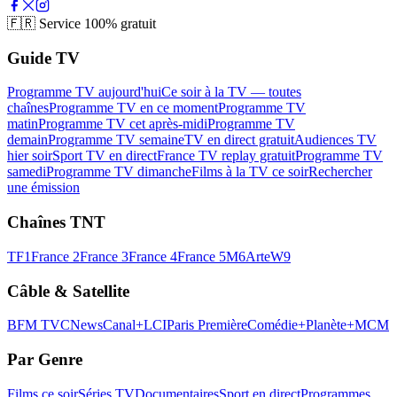
🇫🇷
Service 100% gratuit
Guide TV
Programme TV aujourd'hui
Ce soir à la TV — toutes
chaînes
Programme TV en ce moment
Programme TV
matin
Programme TV cet après-midi
Programme TV
demain
Programme TV semaine
TV en direct gratuit
Audiences TV
hier soir
Sport TV en direct
France TV replay gratuit
Programme TV
samedi
Programme TV dimanche
Films à la TV ce soir
Rechercher
une émission
Chaînes TNT
TF1
France 2
France 3
France 4
France 5
M6
Arte
W9
Câble & Satellite
BFM TV
CNews
Canal+
LCI
Paris Première
Comédie+
Planète+
MCM
Par Genre
Films ce soir
Séries TV
Documentaires
Sport en direct
Programmes