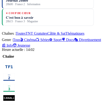
Journal 20h00
20h00
·
France 2
· Information
⭐ COUP DE CŒUR
C'est bon à savoir
20h15
·
France 3
· Magazine
Chaînes :
Toutes
TNT Gratuites
Câble & Sat
Thématiques
Genre :
Tous
🎬 Cinéma
📺 Séries
⚽ Sport
🎥 Docs
🎭 Divertissement
📰 Info
🧒 Jeunesse
Heure actuelle :
14:02
Chaîne
00h40
Vendredi, tout est
02h15
Programmes de 
permis avec
Arthur
programme
00h30
Capitaine
02h10
Haute saison
×
2
s
Marleau
série
00h35
Vildanden - Le
02h00
Un jour, un
Canard sauvage
ballet
destin
magazine
00h46
M3GAN 2.0
cinéma
02h43
Underc