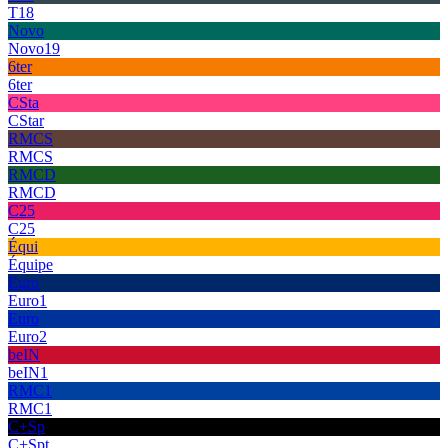
T18
Novo
Novo19
6ter
6ter
CSta
CStar
RMCS
RMCS
RMCD
RMCD
C25
C25
Équi
Équipe
Euro
Euro1
Euro
Euro2
beIN
beIN1
RMC1
RMC1
C+Sp
C+Spt