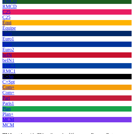
RMCD
RMCD
C25
C25
Équi
Équipe
Euro
Euro1
Euro
Euro2
beIN
beIN1
RMC1
RMC1
C+Sp
C+Spt
Com+
Com+
Pari
Paris1
Plan
Plan+
MCM
MCM