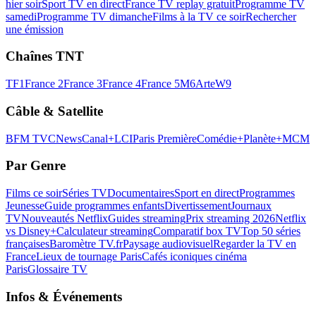
hier soir
Sport TV en direct
France TV replay gratuit
Programme TV
samedi
Programme TV dimanche
Films à la TV ce soir
Rechercher
une émission
Chaînes TNT
TF1
France 2
France 3
France 4
France 5
M6
Arte
W9
Câble & Satellite
BFM TV
CNews
Canal+
LCI
Paris Première
Comédie+
Planète+
MCM
Par Genre
Films ce soir
Séries TV
Documentaires
Sport en direct
Programmes
Jeunesse
Guide programmes enfants
Divertissement
Journaux
TV
Nouveautés Netflix
Guides streaming
Prix streaming 2026
Netflix
vs Disney+
Calculateur streaming
Comparatif box TV
Top 50 séries
françaises
Baromètre TV.fr
Paysage audiovisuel
Regarder la TV en
France
Lieux de tournage Paris
Cafés iconiques cinéma
Paris
Glossaire TV
Infos & Événements