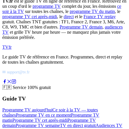
TV.fr
est le guide TV en ligne de référence en France. Retrouvez en
un coup d'œil le
programme TV
complet du jour, les émissions
ce
soir à la TV
sur toutes les chaînes, le
programme TV du matin
, le
programme TV cet après-midi
, le
direct
et le
France TV replay
gratuit. Chaînes TNT gratuites : TF1, France 2, France 3, M6, Arte,
C8, W9, TMC et bien d'autres.
Programme TV demain
,
audiences
TV
et grille TV heure par heure — ne manquez plus jamais votre
émission préférée.
TV
fr
Le guide TV de référence en France. Programmes, direct et replay
de toutes les chaînes gratuitement.
✉ support@tv.fr
🇫🇷
Service 100% gratuit
Guide TV
Programme TV aujourd'hui
Ce soir à la TV — toutes
chaînes
Programme TV en ce moment
Programme TV
matin
Programme TV cet après-midi
Programme TV
demain
Programme TV semaine
TV en direct gratuit
Audiences TV