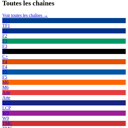
Toutes les
chaînes
Voir toutes les chaînes →
TF1
TF1
F2
F2
F3
F3
C+
C+
F4
F4
F5
F5
M6
M6
Arte
Arte
LCP
LCP
W9
W9
TMC