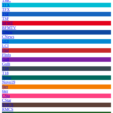
TMC
TFX
TFX
TSF
TSF
BFMT
BFMTV
CNew
CNews
LCI
LCI
FInf
FInfo
Gull
Gulli
T18
T18
Novo
Novo19
6ter
6ter
CSta
CStar
RMCS
RMCS