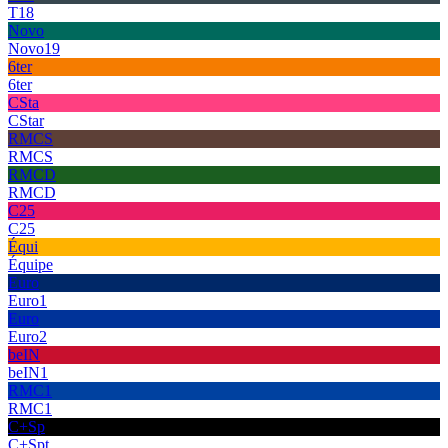
T18
Novo
Novo19
6ter
6ter
CSta
CStar
RMCS
RMCS
RMCD
RMCD
C25
C25
Équi
Équipe
Euro
Euro1
Euro
Euro2
beIN
beIN1
RMC1
RMC1
C+Sp
C+Spt