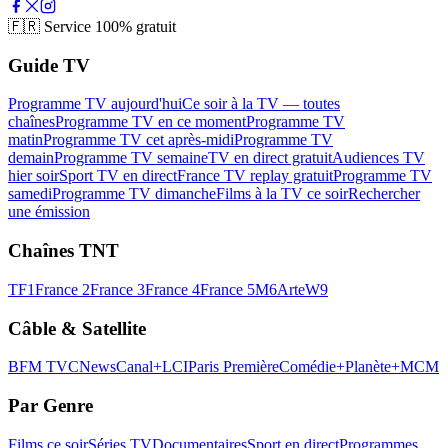
🇫🇷
Service 100% gratuit
Guide TV
Programme TV aujourd'hui
Ce soir à la TV — toutes
chaînes
Programme TV en ce moment
Programme TV
matin
Programme TV cet après-midi
Programme TV
demain
Programme TV semaine
TV en direct gratuit
Audiences TV
hier soir
Sport TV en direct
France TV replay gratuit
Programme TV
samedi
Programme TV dimanche
Films à la TV ce soir
Rechercher
une émission
Chaînes TNT
TF1
France 2
France 3
France 4
France 5
M6
Arte
W9
Câble & Satellite
BFM TV
CNews
Canal+
LCI
Paris Première
Comédie+
Planète+
MCM
Par Genre
Films ce soir
Séries TV
Documentaires
Sport en direct
Programmes