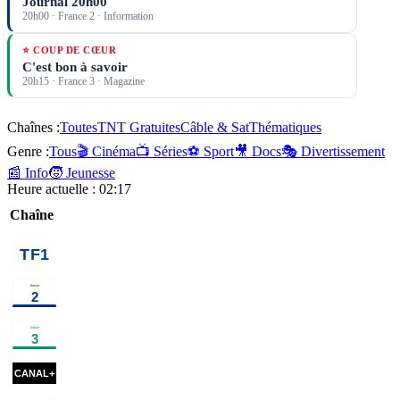
Journal 20h00
20h00
·
France 2
· Information
⭐ COUP DE CŒUR
C'est bon à savoir
20h15
·
France 3
· Magazine
Chaînes :
Toutes
TNT Gratuites
Câble & Sat
Thématiques
Genre :
Tous
🎬 Cinéma
📺 Séries
⚽ Sport
🎥 Docs
🎭 Divertissement
📰 Info
🧒 Jeunesse
Heure actuelle :
02:17
Chaîne
00h40
Vendredi, tout est
02h15
Programmes de 
permis avec
Arthur
programme
00h30
Capitaine
02h10
Haute saison
×
2
s
Marleau
série
00h35
Vildanden - Le
02h00
Un jour, un
Canard sauvage
ballet
destin
magazine
00h46
M3GAN 2.0
cinéma
02h43
Underc