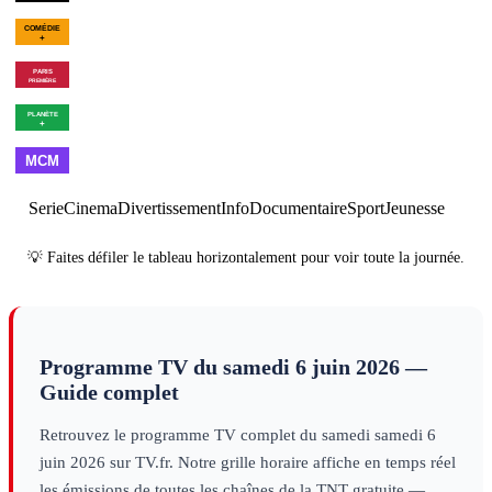
02h11
Golf : US Open
féminin
sport
00h08
Le bal des
01h54
Les Goldberg - Saiso
vautours
divertissement
10
×
6
série
00h35
Une maison dans le
02h05
Programmes de la 
bayou
cinéma
00h18
Les dernières heures
01h56
Brexit, the Clock is
de Pompéi
decouverte
Ticking
decouverte
01h00
Made in
02h00
Best
03h00
Cl
France
musique
of
musique
Serie
Cinema
Divertissement
Info
Documentaire
Sport
Jeunesse
💡 Faites défiler le tableau horizontalement pour voir toute la journée.
Programme TV du
samedi 6 juin 2026
—
Guide complet
Retrouvez le programme TV complet du
samedi
samedi 6
juin 2026
sur TV.fr. Notre grille horaire affiche en temps réel
les émissions de toutes les chaînes de la TNT gratuite —