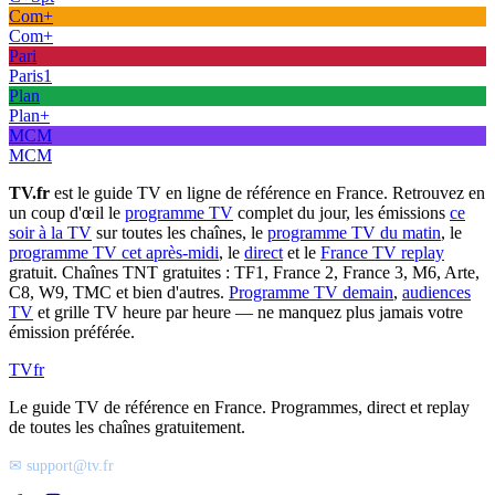
Com+
Com+
Pari
Paris1
Plan
Plan+
MCM
MCM
TV.fr
est le guide TV en ligne de référence en France. Retrouvez en
un coup d'œil le
programme TV
complet du jour, les émissions
ce
soir à la TV
sur toutes les chaînes, le
programme TV du matin
, le
programme TV cet après-midi
, le
direct
et le
France TV replay
gratuit. Chaînes TNT gratuites : TF1, France 2, France 3, M6, Arte,
C8, W9, TMC et bien d'autres.
Programme TV demain
,
audiences
TV
et grille TV heure par heure — ne manquez plus jamais votre
émission préférée.
TV
fr
Le guide TV de référence en France. Programmes, direct et replay
de toutes les chaînes gratuitement.
✉ support@tv.fr