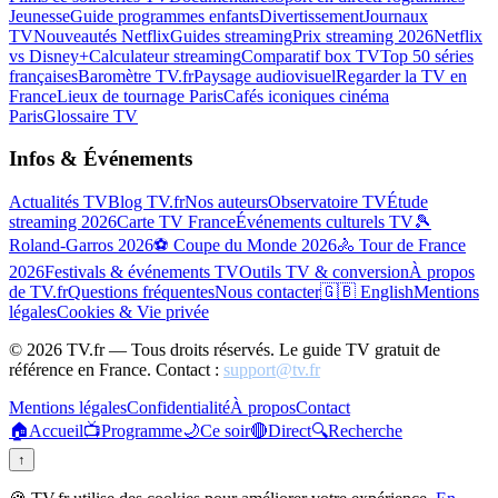
Jeunesse
Guide programmes enfants
Divertissement
Journaux
TV
Nouveautés Netflix
Guides streaming
Prix streaming 2026
Netflix
vs Disney+
Calculateur streaming
Comparatif box TV
Top 50 séries
françaises
Baromètre TV.fr
Paysage audiovisuel
Regarder la TV en
France
Lieux de tournage Paris
Cafés iconiques cinéma
Paris
Glossaire TV
Infos & Événements
Actualités TV
Blog TV.fr
Nos auteurs
Observatoire TV
Étude
streaming 2026
Carte TV France
Événements culturels TV
🎾
Roland-Garros 2026
⚽ Coupe du Monde 2026
🚴 Tour de France
2026
Festivals & événements TV
Outils TV & conversion
À propos
de TV.fr
Questions fréquentes
Nous contacter
🇬🇧 English
Mentions
légales
Cookies & Vie privée
©
2026
TV.fr — Tous droits réservés. Le guide TV gratuit de
référence en France. Contact :
support@tv.fr
Mentions légales
Confidentialité
À propos
Contact
🏠
Accueil
📺
Programme
🌙
Ce soir
🔴
Direct
🔍
Recherche
↑