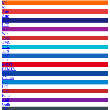
M6
M6
Arte
Arte
LCP
LCP
W9
W9
TMC
TMC
TFX
TFX
TSF
TSF
BFMT
BFMTV
CNew
CNews
LCI
LCI
FInf
FInfo
Gull
Gulli
T18