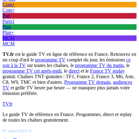
Com+
Com+
Pari
Paris1
Plan
Plan+
MCM
MCM
TV.fr
est le guide TV en ligne de référence en France. Retrouvez en
un coup d'œil le
programme TV
complet du jour, les émissions
ce
soir à la TV
sur toutes les chaînes, le
programme TV du matin
, le
programme TV cet après-midi
, le
direct
et le
France TV replay
gratuit. Chaînes TNT gratuites : TF1, France 2, France 3, M6, Arte,
C8, W9, TMC et bien d'autres.
Programme TV demain
,
audiences
TV
et grille TV heure par heure — ne manquez plus jamais votre
émission préférée.
TV
fr
Le guide TV de référence en France. Programmes, direct et replay
de toutes les chaînes gratuitement.
✉ support@tv.fr