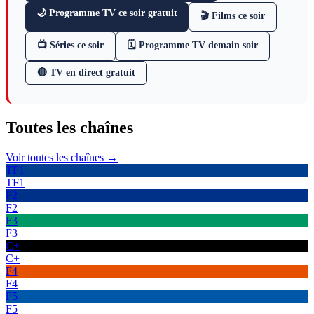
🌙 Programme TV ce soir gratuit
🎬 Films ce soir
📺 Séries ce soir
🗓 Programme TV demain soir
🔴 TV en direct gratuit
Toutes les
chaînes
Voir toutes les chaînes →
TF1
TF1
F2
F2
F3
F3
C+
C+
F4
F4
F5
F5