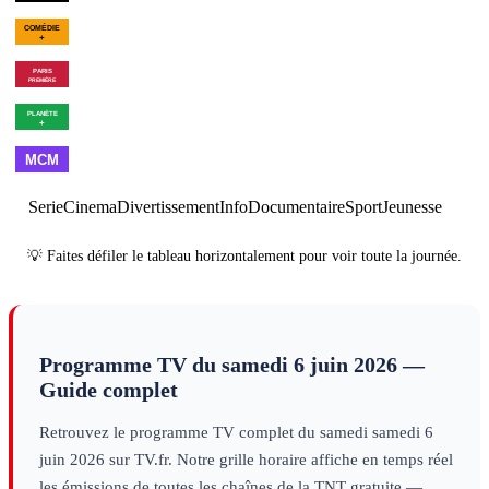
02h11
Golf : US Open
féminin
sport
00h08
Le bal des
01h54
Les Goldberg - Saiso
vautours
divertissement
10
×
6
série
00h35
Une maison dans le
02h05
Programmes de la 
bayou
cinéma
00h18
Les dernières heures
01h56
Brexit, the Clock is
de Pompéi
decouverte
Ticking
decouverte
01h00
Made in
02h00
Best
03h00
Cl
France
musique
of
musique
Serie
Cinema
Divertissement
Info
Documentaire
Sport
Jeunesse
💡 Faites défiler le tableau horizontalement pour voir toute la journée.
Programme TV du
samedi 6 juin 2026
—
Guide complet
Retrouvez le programme TV complet du
samedi
samedi 6
juin 2026
sur TV.fr. Notre grille horaire affiche en temps réel
les émissions de toutes les chaînes de la TNT gratuite —