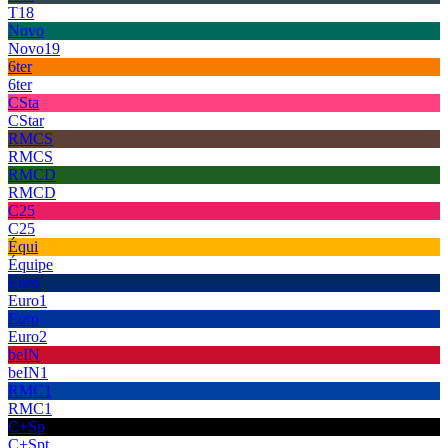
T18
Novo
Novo19
6ter
6ter
CSta
CStar
RMCS
RMCS
RMCD
RMCD
C25
C25
Équi
Équipe
Euro
Euro1
Euro
Euro2
beIN
beIN1
RMC1
RMC1
C+Sp
C+Spt