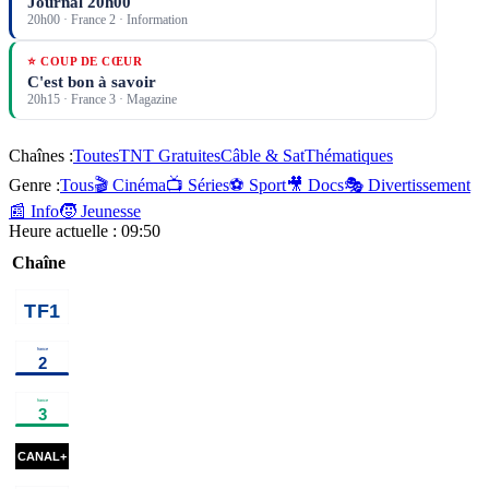
Journal 20h00
20h00
·
France 2
· Information
⭐ COUP DE CŒUR
C'est bon à savoir
20h15
·
France 3
· Magazine
Chaînes :
Toutes
TNT Gratuites
Câble & Sat
Thématiques
Genre :
Tous
🎬 Cinéma
📺 Séries
⚽ Sport
🎥 Docs
🎭 Divertissement
📰 Info
🧒 Jeunesse
Heure actuelle :
09:50
Chaîne
00h40
Vendredi, tout est
02h15
Programmes de 
permis avec
Arthur
programme
00h30
Capitaine
02h10
Haute saison
×
2
s
Marleau
série
00h35
Vildanden - Le
02h00
Un jour, un
Canard sauvage
ballet
destin
magazine
00h46
M3GAN 2.0
cinéma
02h43
Underc