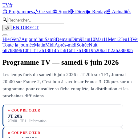
TV
fr
📺 Programmes
🌙 Ce soir
⚽ Sport
🔴 Direct
▶ Replay
📰 Actualités
🔍
EN DIRECT
🌙
Hier
Ven
7
Aujourd'hui
Sam
8
Demain
Dim
9
Lun
10
Mar
11
Mer
12
Jeu
13
Ve
Toute la journée
Matin
Midi
Après-midi
Soirée
Nuit
6h
7h
8h
9h
10h
11h
12h
13h
14h
15h
16h
17h
18h
19h
20h
21h
22h
23h
00h
Programme TV —
samedi 6 juin 2026
Les temps forts du samedi 6 juin 2026 : JT 20h sur TF1, Journal
20h00 sur France 2, C'est bon à savoir sur France 3.
Cliquez sur un
programme pour consulter sa fiche complète, la distribution et les
prochaines diffusions.
⭐ COUP DE CŒUR
JT 20h
20h00
·
TF1
· Information
⭐ COUP DE CŒUR