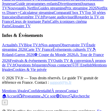
Jeunesse
Guide programmes enfants
Divertissement
Journaux
TV
Nouveautés Netflix
Guides streaming
Prix streaming 2026
Netflix
vs Disney+
Calculateur streaming
Comparatif box TV
Top 50 séries
françaises
Baromètre TV.fr
Paysage audiovisuel
Regarder la TV en
France
Lieux de tournage Paris
Cafés iconiques cinéma
Paris
Glossaire TV
Infos & Événements
Actualités TV
Blog TV.fr
Nos auteurs
Observatoire TV
Étude
streaming 2026
Carte TV France
Événements culturels TV
🎾
Roland-Garros 2026
⚽ Coupe du Monde 2026
🚴 Tour de France
2026
Festivals & événements TV
Outils TV & conversion
À propos
de TV.fr
Questions fréquentes
Nous contacter
🇬🇧 English
Mentions
légales
Cookies & Vie privée
©
2026
TV.fr — Tous droits réservés. Le guide TV gratuit de
référence en France. Contact :
support@tv.fr
Mentions légales
Confidentialité
À propos
Contact
🏠
Accueil
📺
Programme
🌙
Ce soir
🔴
Direct
🔍
Recherche
↑