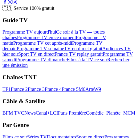
🇫🇷
Service 100% gratuit
Guide TV
Programme TV aujourd'hui
Ce soir à la TV — toutes
chaînes
Programme TV en ce moment
Programme TV
matin
Programme TV cet après-midi
Programme TV
demain
Programme TV semaine
TV en direct gratuit
Audiences TV
hier soir
Sport TV en direct
France TV replay gratuit
Programme TV
samedi
Programme TV dimanche
Films à la TV ce soir
Rechercher
une émission
Chaînes TNT
TF1
France 2
France 3
France 4
France 5
M6
Arte
W9
Câble & Satellite
BFM TV
CNews
Canal+
LCI
Paris Première
Comédie+
Planète+
MCM
Par Genre
Films ce soir
Séries TV
Documentaires
Sport en direct
Programmes