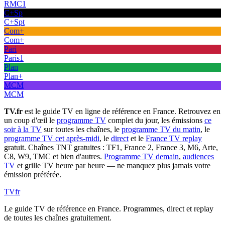
RMC1
C+Sp
C+Spt
Com+
Com+
Pari
Paris1
Plan
Plan+
MCM
MCM
TV.fr
est le guide TV en ligne de référence en France. Retrouvez en
un coup d'œil le
programme TV
complet du jour, les émissions
ce
soir à la TV
sur toutes les chaînes, le
programme TV du matin
, le
programme TV cet après-midi
, le
direct
et le
France TV replay
gratuit. Chaînes TNT gratuites : TF1, France 2, France 3, M6, Arte,
C8, W9, TMC et bien d'autres.
Programme TV demain
,
audiences
TV
et grille TV heure par heure — ne manquez plus jamais votre
émission préférée.
TV
fr
Le guide TV de référence en France. Programmes, direct et replay
de toutes les chaînes gratuitement.