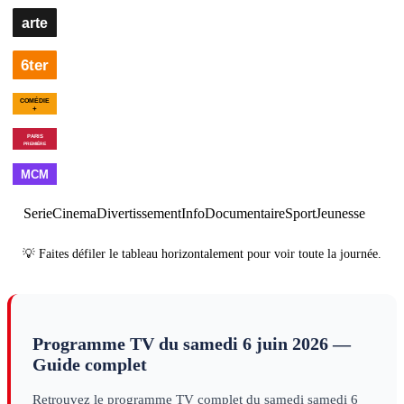
02h10
Le
film de
l'été
cinéma
00h35
Une maison dans le
bayou
cinéma
Serie
Cinema
Divertissement
Info
Documentaire
Sport
Jeunesse
💡 Faites défiler le tableau horizontalement pour voir toute la journée.
Programme TV du
samedi 6 juin 2026
—
Guide complet
Retrouvez le programme TV complet du
samedi
samedi 6