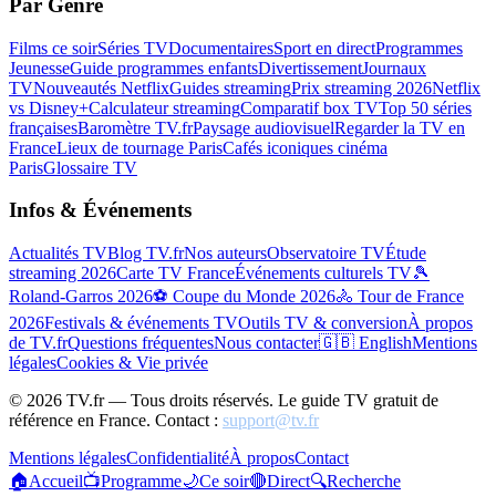
Par Genre
Films ce soir
Séries TV
Documentaires
Sport en direct
Programmes
Jeunesse
Guide programmes enfants
Divertissement
Journaux
TV
Nouveautés Netflix
Guides streaming
Prix streaming 2026
Netflix
vs Disney+
Calculateur streaming
Comparatif box TV
Top 50 séries
françaises
Baromètre TV.fr
Paysage audiovisuel
Regarder la TV en
France
Lieux de tournage Paris
Cafés iconiques cinéma
Paris
Glossaire TV
Infos & Événements
Actualités TV
Blog TV.fr
Nos auteurs
Observatoire TV
Étude
streaming 2026
Carte TV France
Événements culturels TV
🎾
Roland-Garros 2026
⚽ Coupe du Monde 2026
🚴 Tour de France
2026
Festivals & événements TV
Outils TV & conversion
À propos
de TV.fr
Questions fréquentes
Nous contacter
🇬🇧 English
Mentions
légales
Cookies & Vie privée
©
2026
TV.fr — Tous droits réservés. Le guide TV gratuit de
référence en France. Contact :
support@tv.fr
Mentions légales
Confidentialité
À propos
Contact
🏠
Accueil
📺
Programme
🌙
Ce soir
🔴
Direct
🔍
Recherche