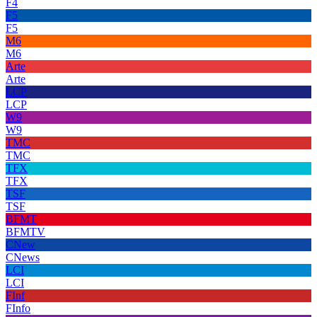
F4
F5
F5
M6
M6
Arte
Arte
LCP
LCP
W9
W9
TMC
TMC
TFX
TFX
TSF
TSF
BFMT
BFMTV
CNew
CNews
LCI
LCI
FInf
FInfo