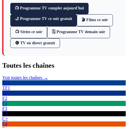
📺 Programme TV complet aujourd'hui
🌙 Programme TV ce soir gratuit
🎬 Films ce soir
📺 Séries ce soir
🗓 Programme TV demain soir
🔴 TV en direct gratuit
Toutes les
chaînes
Voir toutes les chaînes →
TF1
TF1
F2
F2
F3
F3
C+
C+
F4