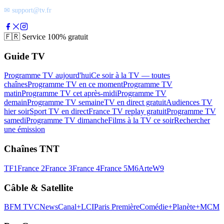
✉ support@tv.fr
🇫🇷
Service 100% gratuit
Guide TV
Programme TV aujourd'hui
Ce soir à la TV — toutes
chaînes
Programme TV en ce moment
Programme TV
matin
Programme TV cet après-midi
Programme TV
demain
Programme TV semaine
TV en direct gratuit
Audiences TV
hier soir
Sport TV en direct
France TV replay gratuit
Programme TV
samedi
Programme TV dimanche
Films à la TV ce soir
Rechercher
une émission
Chaînes TNT
TF1
France 2
France 3
France 4
France 5
M6
Arte
W9
Câble & Satellite
BFM TV
CNews
Canal+
LCI
Paris Première
Comédie+
Planète+
MCM