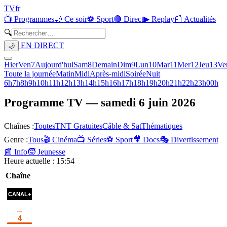
TV
fr
📺 Programmes
🌙 Ce soir
⚽ Sport
🔴 Direct
▶ Replay
📰 Actualités
🔍
EN DIRECT
🌙
Hier
Ven
7
Aujourd'hui
Sam
8
Demain
Dim
9
Lun
10
Mar
11
Mer
12
Jeu
13
Ve
Toute la journée
Matin
Midi
Après-midi
Soirée
Nuit
6h
7h
8h
9h
10h
11h
12h
13h
14h
15h
16h
17h
18h
19h
20h
21h
22h
23h
00h
Programme TV —
samedi 6 juin 2026
Chaînes :
Toutes
TNT Gratuites
Câble & Sat
Thématiques
Genre :
Tous
🎬 Cinéma
📺 Séries
⚽ Sport
🎥 Docs
🎭 Divertissement
📰 Info
🧒 Jeunesse
Heure actuelle :
15:54
Chaîne
00h46
M3GAN 2.0
cinéma