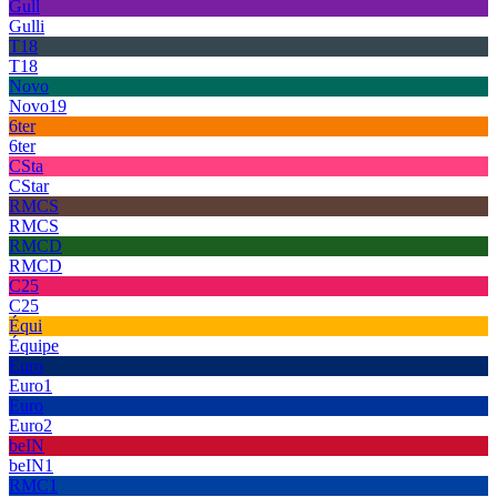
Gull
Gulli
T18
T18
Novo
Novo19
6ter
6ter
CSta
CStar
RMCS
RMCS
RMCD
RMCD
C25
C25
Équi
Équipe
Euro
Euro1
Euro
Euro2
beIN
beIN1
RMC1