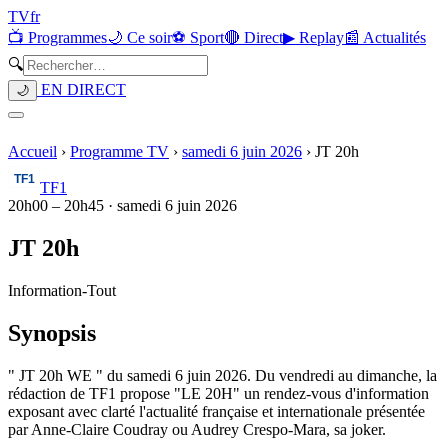
TV
fr
📺 Programmes
🌙 Ce soir
⚽ Sport
🔴 Direct
▶ Replay
📰 Actualités
🔍
EN DIRECT
🌙
Accueil
›
Programme TV
›
samedi 6 juin 2026
›
JT 20h
TF1
20h00
–
20h45
·
samedi 6 juin 2026
JT 20h
Information
-
Tout
Synopsis
" JT 20h WE " du samedi 6 juin 2026. Du vendredi au dimanche, la
rédaction de TF1 propose "LE 20H" un rendez-vous d'information
exposant avec clarté l'actualité française et internationale présentée
par Anne-Claire Coudray ou Audrey Crespo-Mara, sa joker.