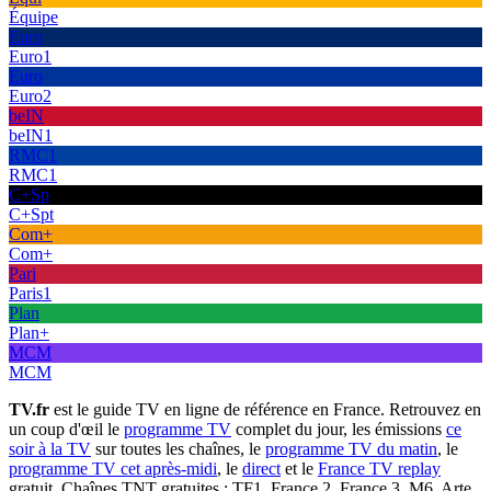
Équipe
Euro
Euro1
Euro
Euro2
beIN
beIN1
RMC1
RMC1
C+Sp
C+Spt
Com+
Com+
Pari
Paris1
Plan
Plan+
MCM
MCM
TV.fr
est le guide TV en ligne de référence en France. Retrouvez en
un coup d'œil le
programme TV
complet du jour, les émissions
ce
soir à la TV
sur toutes les chaînes, le
programme TV du matin
, le
programme TV cet après-midi
, le
direct
et le
France TV replay
gratuit. Chaînes TNT gratuites : TF1, France 2, France 3, M6, Arte,