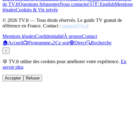
de TV.fr
Questions fréquentes
Nous contacter
🇬🇧 English
Mentions
légales
Cookies & Vie privée
©
2026
TV.fr — Tous droits réservés. Le guide TV gratuit de
référence en France. Contact :
support@tv.fr
Mentions légales
Confidentialité
À propos
Contact
🏠
Accueil
📺
Programme
🌙
Ce soir
🔴
Direct
🔍
Recherche
↑
🍪 TV.fr utilise des cookies pour améliorer votre expérience.
En
savoir plus
Accepter
Refuser