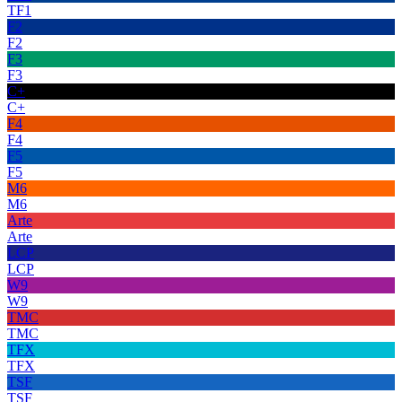
TF1
F2
F2
F3
F3
C+
C+
F4
F4
F5
F5
M6
M6
Arte
Arte
LCP
LCP
W9
W9
TMC
TMC
TFX
TFX
TSF
TSF