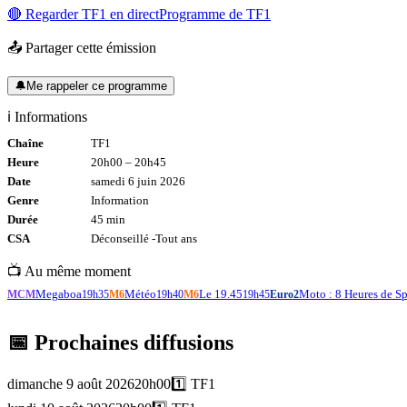
🔴 Regarder
TF1
en direct
Programme de
TF1
📤 Partager cette émission
🔔
Me rappeler ce programme
ℹ️ Informations
Chaîne
TF1
Heure
20h00
–
20h45
Date
samedi 6 juin 2026
Genre
Information
Durée
45
min
CSA
Déconseillé -
Tout
ans
📺 Au même moment
Megaboa
Météo
Le 19.45
Moto : 8 Heures de S
MCM
19h35
M6
19h40
M6
19h45
Euro2
📅 Prochaines diffusions
dimanche 9 août 2026
20h00
1️⃣
TF1