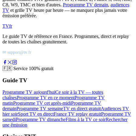
C8, W9, TMC et bien d'autres.
Programme TV demain
,
audiences
TV
et grille TV heure par heure — ne manquez plus jamais votre
émission préférée.
TV
fr
Le guide TV de référence en France. Programmes, direct et replay
de toutes les chaînes gratuitement.
✉ support@tv.fr
🇫🇷
Service 100% gratuit
Guide TV
Programme TV aujourd'hui
Ce soir à la TV — toutes
chaînes
Programme TV en ce moment
Programme TV
matin
Programme TV cet après-midi
Programme TV
demain
Programme TV semaine
TV en direct gratuit
Audiences TV
hier soir
Sport TV en direct
France TV replay gratuit
Programme TV
samedi
Programme TV dimanche
Films à la TV ce soir
Rechercher
une émission