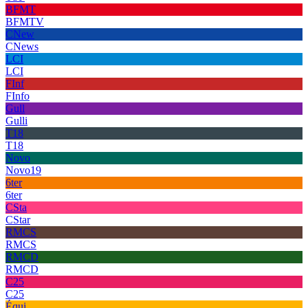
BFMT
BFMTV
CNew
CNews
LCI
LCI
FInf
FInfo
Gull
Gulli
T18
T18
Novo
Novo19
6ter
6ter
CSta
CStar
RMCS
RMCS
RMCD
RMCD
C25
C25
Équi