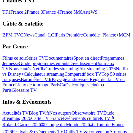
Chaînes TNT
TF1
France 2
France 3
France 4
France 5
M6
Arte
W9
Câble & Satellite
BFM TV
CNews
Canal+
LCI
Paris Première
Comédie+
Planète+
MCM
Par Genre
Films ce soir
Séries TV
Documentaires
Sport en direct
Programmes
Jeunesse
Guide programmes enfants
Divertissement
Journaux
TV
Nouveautés Netflix
Guides streaming
Prix streaming 2026
Netflix
vs Disney+
Calculateur streaming
Comparatif box TV
Top 50 séries
françaises
Baromètre TV.fr
Paysage audiovisuel
Regarder la TV en
France
Lieux de tournage Paris
Cafés iconiques cinéma
Paris
Glossaire TV
Infos & Événements
Actualités TV
Blog TV.fr
Nos auteurs
Observatoire TV
Étude
streaming 2026
Carte TV France
Événements culturels TV
🎾
Roland-Garros 2026
⚽ Coupe du Monde 2026
🚴 Tour de France
2026
Festivals & événements TV
Outils TV & conversion
À propos