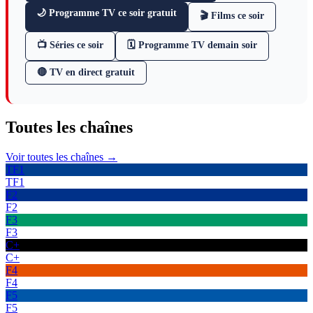
🌙 Programme TV ce soir gratuit
🎬 Films ce soir
📺 Séries ce soir
🗓 Programme TV demain soir
🔴 TV en direct gratuit
Toutes les
chaînes
Voir toutes les chaînes →
TF1
TF1
F2
F2
F3
F3
C+
C+
F4
F4
F5
F5