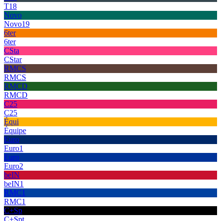
T18
Novo
Novo19
6ter
6ter
CSta
CStar
RMCS
RMCS
RMCD
RMCD
C25
C25
Équi
Équipe
Euro
Euro1
Euro
Euro2
beIN
beIN1
RMC1
RMC1
C+Sp
C+Spt