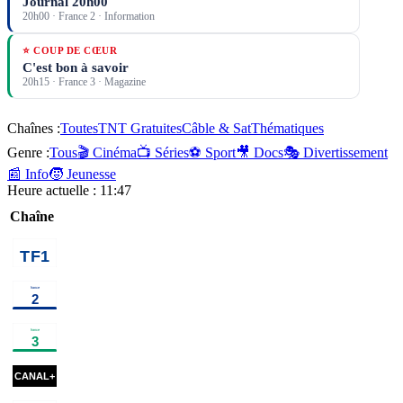
Journal 20h00
20h00
·
France 2
· Information
⭐ COUP DE CŒUR
C'est bon à savoir
20h15
·
France 3
· Magazine
Chaînes :
Toutes
TNT Gratuites
Câble & Sat
Thématiques
Genre :
Tous
🎬 Cinéma
📺 Séries
⚽ Sport
🎥 Docs
🎭 Divertissement
📰 Info
🧒 Jeunesse
Heure actuelle :
11:47
Chaîne
00h40
Vendredi, tout est
02h15
Programmes de 
permis avec
Arthur
programme
00h30
Capitaine
02h10
Haute saison
×
2
s
Marleau
série
00h35
Vildanden - Le
02h00
Un jour, un
Canard sauvage
ballet
destin
magazine
00h46
M3GAN 2.0
cinéma
02h43
Underc