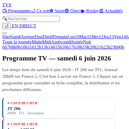
TV
fr
📺 Programmes
🌙 Ce soir
⚽ Sport
🔴 Direct
▶ Replay
📰 Actualités
🔍
EN DIRECT
🌙
Hier
Sam
8
Aujourd'hui
Dim
9
Demain
Lun
10
Mar
11
Mer
12
Jeu
13
Ven
14
S
Toute la journée
Matin
Midi
Après-midi
Soirée
Nuit
6h
7h
8h
9h
10h
11h
12h
13h
14h
15h
16h
17h
18h
19h
20h
21h
22h
23h
00h
Programme TV —
samedi 6 juin 2026
Les temps forts du samedi 6 juin 2026 : JT 20h sur TF1, Journal
20h00 sur France 2, C'est bon à savoir sur France 3.
Cliquez sur un
programme pour consulter sa fiche complète, la distribution et les
prochaines diffusions.
⭐ COUP DE CŒUR
JT 20h
20h00
·
TF1
· Information
⭐ COUP DE CŒUR