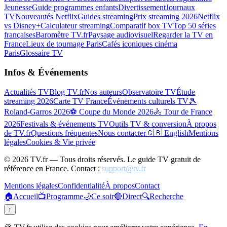
Jeunesse
Guide programmes enfants
Divertissement
Journaux
TV
Nouveautés Netflix
Guides streaming
Prix streaming 2026
Netflix
vs Disney+
Calculateur streaming
Comparatif box TV
Top 50 séries
françaises
Baromètre TV.fr
Paysage audiovisuel
Regarder la TV en
France
Lieux de tournage Paris
Cafés iconiques cinéma
Paris
Glossaire TV
Infos & Événements
Actualités TV
Blog TV.fr
Nos auteurs
Observatoire TV
Étude
streaming 2026
Carte TV France
Événements culturels TV
🎾
Roland-Garros 2026
⚽ Coupe du Monde 2026
🚴 Tour de France
2026
Festivals & événements TV
Outils TV & conversion
À propos
de TV.fr
Questions fréquentes
Nous contacter
🇬🇧 English
Mentions
légales
Cookies & Vie privée
©
2026
TV.fr — Tous droits réservés. Le guide TV gratuit de
référence en France. Contact :
support@tv.fr
Mentions légales
Confidentialité
À propos
Contact
🏠
Accueil
📺
Programme
🌙
Ce soir
🔴
Direct
🔍
Recherche
↑