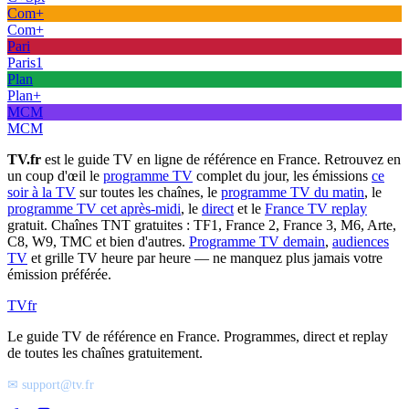
Com+
Com+
Pari
Paris1
Plan
Plan+
MCM
MCM
TV.fr
est le guide TV en ligne de référence en France. Retrouvez en
un coup d'œil le
programme TV
complet du jour, les émissions
ce
soir à la TV
sur toutes les chaînes, le
programme TV du matin
, le
programme TV cet après-midi
, le
direct
et le
France TV replay
gratuit. Chaînes TNT gratuites : TF1, France 2, France 3, M6, Arte,
C8, W9, TMC et bien d'autres.
Programme TV demain
,
audiences
TV
et grille TV heure par heure — ne manquez plus jamais votre
émission préférée.
TV
fr
Le guide TV de référence en France. Programmes, direct et replay
de toutes les chaînes gratuitement.
✉ support@tv.fr