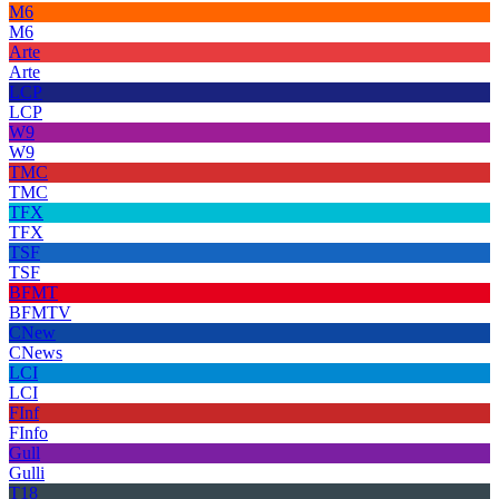
M6
M6
Arte
Arte
LCP
LCP
W9
W9
TMC
TMC
TFX
TFX
TSF
TSF
BFMT
BFMTV
CNew
CNews
LCI
LCI
FInf
FInfo
Gull
Gulli
T18