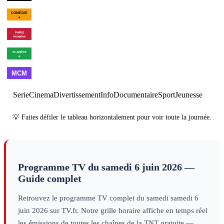
02h11
Golf : US Open
féminin
sport
00h08
Le bal des
01h54
Les Goldberg - Saiso
vautours
divertissement
10
×
6
série
00h35
Une maison dans le
02h05
Programmes de la 
bayou
cinéma
00h18
Les dernières heures
01h56
Brexit, the Clock is
de Pompéi
decouverte
Ticking
decouverte
01h00
Made in
02h00
Best
03h00
Cl
France
musique
of
musique
Serie
Cinema
Divertissement
Info
Documentaire
Sport
Jeunesse
💡 Faites défiler le tableau horizontalement pour voir toute la journée.
Programme TV du
samedi 6 juin 2026
—
Guide complet
Retrouvez le programme TV complet du
samedi
samedi 6
juin 2026
sur TV.fr. Notre grille horaire affiche en temps réel
les émissions de toutes les chaînes de la TNT gratuite —