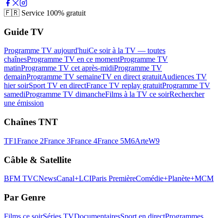
🇫🇷
Service 100% gratuit
Guide TV
Programme TV aujourd'hui
Ce soir à la TV — toutes
chaînes
Programme TV en ce moment
Programme TV
matin
Programme TV cet après-midi
Programme TV
demain
Programme TV semaine
TV en direct gratuit
Audiences TV
hier soir
Sport TV en direct
France TV replay gratuit
Programme TV
samedi
Programme TV dimanche
Films à la TV ce soir
Rechercher
une émission
Chaînes TNT
TF1
France 2
France 3
France 4
France 5
M6
Arte
W9
Câble & Satellite
BFM TV
CNews
Canal+
LCI
Paris Première
Comédie+
Planète+
MCM
Par Genre
Films ce soir
Séries TV
Documentaires
Sport en direct
Programmes