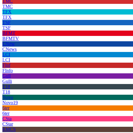
TMC
TMC
TFX
TFX
TSF
TSF
BFMT
BFMTV
CNew
CNews
LCI
LCI
FInf
FInfo
Gull
Gulli
T18
T18
Novo
Novo19
6ter
6ter
CSta
CStar
RMCS