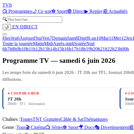
TV
fr
📺 Programmes
🌙 Ce soir
⚽ Sport
🔴 Direct
▶ Replay
📰 Actualités
🔍
EN DIRECT
🌙
Hier
Jeu
6
Aujourd'hui
Ven
7
Demain
Sam
8
Dim
9
Lun
10
Mar
11
Mer
12
Jeu
Toute la journée
Matin
Midi
Après-midi
Soirée
Nuit
6h
7h
8h
9h
10h
11h
12h
13h
14h
15h
16h
17h
18h
19h
20h
21h
22h
23h
00h
Programme TV —
samedi 6 juin 2026
Les temps forts du samedi 6 juin 2026 : JT 20h sur TF1, Journal 20h00 
diffusions.
⭐ COUP DE CŒUR
⭐ CO
JT 20h
Jour
20h00
·
TF1
· Information
20h00
Chaînes :
Toutes
TNT Gratuites
Câble & Sat
Thématiques
Genre :
Tous
🎬 Cinéma
📺 Séries
⚽ Sport
🎥 Docs
🎭 Divertissement
📰