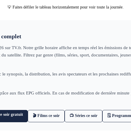
💡 Faites défiler le tableau horizontalement pour voir toute la journée.
complet
26
sur TV.fr. Notre grille horaire affiche en temps réel les émissions de
u satellite. Filtrez par genre (films, séries, sport, documentaires, jeu
 le synopsis, la distribution, les avis spectateurs et les prochaines re
 grâce aux flux EPG officiels. En cas de modification de dernière minut
 soir gratuit
🎬 Films ce soir
📺 Séries ce soir
🗓 Programm