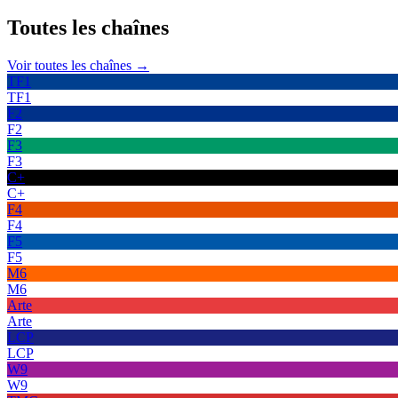
Toutes les
chaînes
Voir toutes les chaînes →
TF1
TF1
F2
F2
F3
F3
C+
C+
F4
F4
F5
F5
M6
M6
Arte
Arte
LCP
LCP
W9
W9