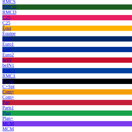
RMCS
RMCD
RMCD
C25
C25
Équi
Équipe
Euro
Euro1
Euro
Euro2
beIN
beIN1
RMC1
RMC1
C+Sp
C+Spt
Com+
Com+
Pari
Paris1
Plan
Plan+
MCM
MCM