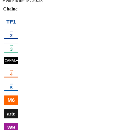
Heure actuelle :
20:58
Chaîne
00h40
Vendredi, tout est
02h15
Programmes de 
permis avec
Arthur
programme
00h30
Capitaine
02h10
Haute saison
×
2
s
Marleau
série
00h35
Vildanden - Le
02h00
Un jour, un
Canard sauvage
ballet
destin
magazine
00h46
M3GAN 2.0
cinéma
02h43
Underc
00h30
Il était une fois
01h50
Stories
divertissement
03h00
La
Casse-Noisette
ballet
deux Co
00h30
C dans
01h40
C à
02h40
C à vou
l'air
magazine
vous
magazine
la suite
magazi
00h10
Arnaques !
×
3
art de vivre
03
00h15
Sounds
01h15
Court-
02h10
Le
02h40
Esterno
Like
circuit
culture
film de
Notte
série
Art
documentaire
l'été
cinéma