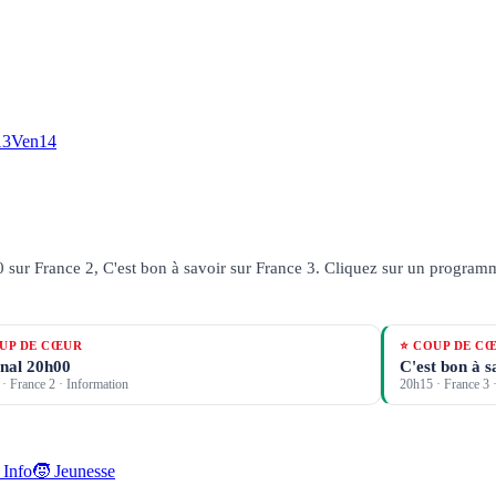
13
Ven
14
sur France 2, C'est bon à savoir sur France 3.
Cliquez sur un programme 
UP DE CŒUR
⭐ COUP DE C
nal 20h00
C'est bon à s
·
France 2
· Information
20h15
·
France 3
·
 Info
🧒 Jeunesse