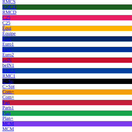
RMCS
RMCD
RMCD
C25
C25
Équi
Équipe
Euro
Euro1
Euro
Euro2
beIN
beIN1
RMC1
RMC1
C+Sp
C+Spt
Com+
Com+
Pari
Paris1
Plan
Plan+
MCM
MCM