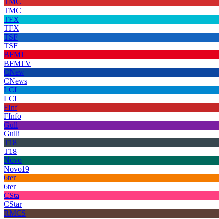
TMC
TMC
TFX
TFX
TSF
TSF
BFMT
BFMTV
CNew
CNews
LCI
LCI
FInf
FInfo
Gull
Gulli
T18
T18
Novo
Novo19
6ter
6ter
CSta
CStar
RMCS