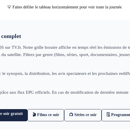
💡 Faites défiler le tableau horizontalement pour voir toute la journée.
complet
26
sur TV.fr. Notre grille horaire affiche en temps réel les émissions de
u satellite. Filtrez par genre (films, séries, sport, documentaires, jeu
 le synopsis, la distribution, les avis spectateurs et les prochaines re
 grâce aux flux EPG officiels. En cas de modification de dernière minut
 soir gratuit
🎬 Films ce soir
📺 Séries ce soir
🗓 Programm