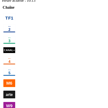
Heure actuelle :
10:13
Chaîne
00h40
Vendredi, tout est
02h15
Programmes de 
permis avec
Arthur
programme
00h30
Capitaine
02h10
Haute saison
×
2
s
Marleau
série
00h35
Vildanden - Le
02h00
Un jour, un
Canard sauvage
ballet
destin
magazine
00h46
M3GAN 2.0
cinéma
02h43
Underc
00h30
Il était une fois
01h50
Stories
divertissement
03h00
La
Casse-Noisette
ballet
deux Co
00h30
C dans
01h40
C à
02h40
C à vou
l'air
magazine
vous
magazine
la suite
magazi
00h10
Arnaques !
×
3
art de vivre
03
00h15
Sounds
01h15
Court-
02h10
Le
02h40
Esterno
Like
circuit
culture
film de
Notte
série
Art
documentaire
l'été
cinéma