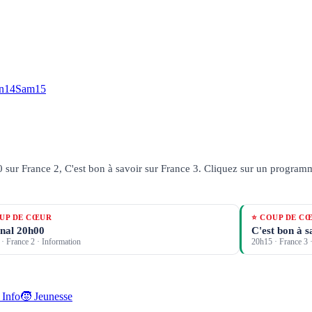
n
14
Sam
15
sur France 2, C'est bon à savoir sur France 3.
Cliquez sur un programme 
UP DE CŒUR
⭐ COUP DE C
nal 20h00
C'est bon à s
·
France 2
· Information
20h15
·
France 3
·
 Info
🧒 Jeunesse