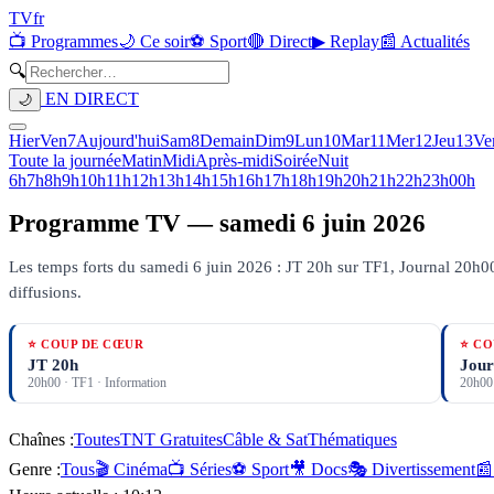
TV
fr
📺 Programmes
🌙 Ce soir
⚽ Sport
🔴 Direct
▶ Replay
📰 Actualités
🔍
EN DIRECT
🌙
Hier
Ven
7
Aujourd'hui
Sam
8
Demain
Dim
9
Lun
10
Mar
11
Mer
12
Jeu
13
Ve
Toute la journée
Matin
Midi
Après-midi
Soirée
Nuit
6h
7h
8h
9h
10h
11h
12h
13h
14h
15h
16h
17h
18h
19h
20h
21h
22h
23h
00h
Programme TV —
samedi 6 juin 2026
Les temps forts du samedi 6 juin 2026 : JT 20h sur TF1, Journal 20h00 
diffusions.
⭐ COUP DE CŒUR
⭐ CO
JT 20h
Jour
20h00
·
TF1
· Information
20h00
Chaînes :
Toutes
TNT Gratuites
Câble & Sat
Thématiques
Genre :
Tous
🎬 Cinéma
📺 Séries
⚽ Sport
🎥 Docs
🎭 Divertissement
📰