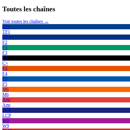
Toutes les
chaînes
Voir toutes les chaînes →
TF1
TF1
F2
F2
F3
F3
C+
C+
F4
F4
F5
F5
M6
M6
Arte
Arte
LCP
LCP
W9
W9