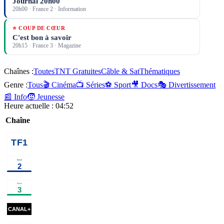
Journal 20h00
20h00
·
France 2
· Information
⭐ COUP DE CŒUR
C'est bon à savoir
20h15
·
France 3
· Magazine
Chaînes :
Toutes
TNT Gratuites
Câble & Sat
Thématiques
Genre :
Tous
🎬 Cinéma
📺 Séries
⚽ Sport
🎥 Docs
🎭 Divertissement
📰 Info
🧒 Jeunesse
Heure actuelle :
04:52
Chaîne
00h40
Vendredi, tout est
02h15
Programmes de 
permis avec
Arthur
programme
00h30
Capitaine
02h10
Haute saison
×
2
s
Marleau
série
00h35
Vildanden - Le
02h00
Un jour, un
Canard sauvage
ballet
destin
magazine
00h46
M3GAN 2.0
cinéma
02h43
Underc