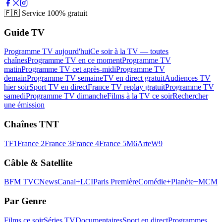
🇫🇷
Service 100% gratuit
Guide TV
Programme TV aujourd'hui
Ce soir à la TV — toutes
chaînes
Programme TV en ce moment
Programme TV
matin
Programme TV cet après-midi
Programme TV
demain
Programme TV semaine
TV en direct gratuit
Audiences TV
hier soir
Sport TV en direct
France TV replay gratuit
Programme TV
samedi
Programme TV dimanche
Films à la TV ce soir
Rechercher
une émission
Chaînes TNT
TF1
France 2
France 3
France 4
France 5
M6
Arte
W9
Câble & Satellite
BFM TV
CNews
Canal+
LCI
Paris Première
Comédie+
Planète+
MCM
Par Genre
Films ce soir
Séries TV
Documentaires
Sport en direct
Programmes