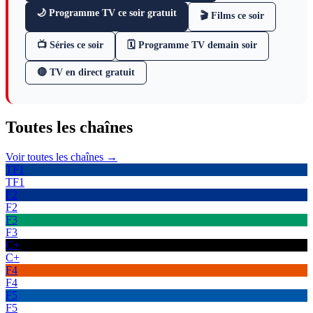
🌙 Programme TV ce soir gratuit
🎬 Films ce soir
📺 Séries ce soir
🗓 Programme TV demain soir
🔴 TV en direct gratuit
Toutes les
chaînes
Voir toutes les chaînes →
TF1
TF1
F2
F2
F3
F3
C+
C+
F4
F4
F5
F5