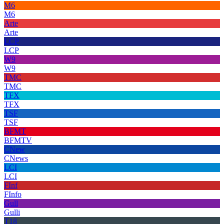
M6
M6
Arte
Arte
LCP
LCP
W9
W9
TMC
TMC
TFX
TFX
TSF
TSF
BFMT
BFMTV
CNew
CNews
LCI
LCI
FInf
FInfo
Gull
Gulli
T18