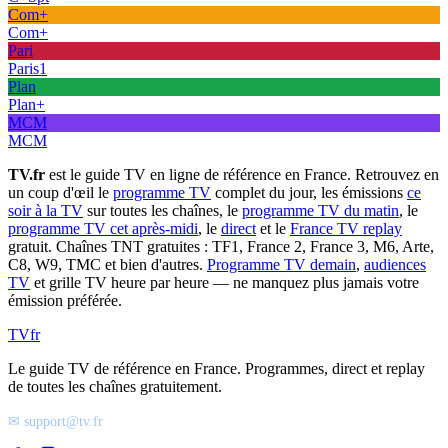
Com+
Com+
Pari
Paris1
Plan
Plan+
MCM
MCM
TV.fr
est le guide TV en ligne de référence en France. Retrouvez en
un coup d'œil le
programme TV
complet du jour, les émissions
ce
soir à la TV
sur toutes les chaînes, le
programme TV du matin
, le
programme TV cet après-midi
, le
direct
et le
France TV replay
gratuit. Chaînes TNT gratuites : TF1, France 2, France 3, M6, Arte,
C8, W9, TMC et bien d'autres.
Programme TV demain
,
audiences
TV
et grille TV heure par heure — ne manquez plus jamais votre
émission préférée.
TV
fr
Le guide TV de référence en France. Programmes, direct et replay
de toutes les chaînes gratuitement.
✉ support@tv.fr