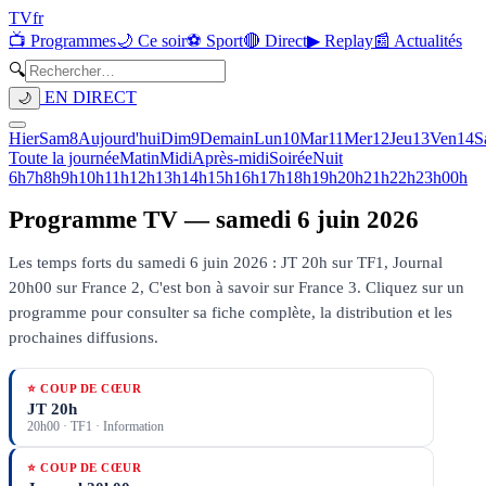
TV
fr
📺 Programmes
🌙 Ce soir
⚽ Sport
🔴 Direct
▶ Replay
📰 Actualités
🔍
EN DIRECT
🌙
Hier
Sam
8
Aujourd'hui
Dim
9
Demain
Lun
10
Mar
11
Mer
12
Jeu
13
Ven
14
S
Toute la journée
Matin
Midi
Après-midi
Soirée
Nuit
6h
7h
8h
9h
10h
11h
12h
13h
14h
15h
16h
17h
18h
19h
20h
21h
22h
23h
00h
Programme TV —
samedi 6 juin 2026
Les temps forts du samedi 6 juin 2026 : JT 20h sur TF1, Journal
20h00 sur France 2, C'est bon à savoir sur France 3.
Cliquez sur un
programme pour consulter sa fiche complète, la distribution et les
prochaines diffusions.
⭐ COUP DE CŒUR
JT 20h
20h00
·
TF1
· Information
⭐ COUP DE CŒUR