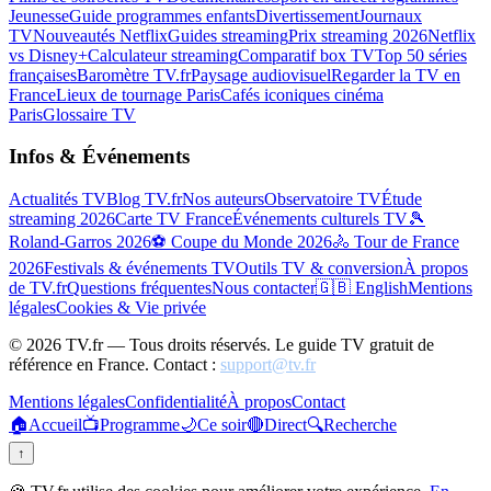
Jeunesse
Guide programmes enfants
Divertissement
Journaux
TV
Nouveautés Netflix
Guides streaming
Prix streaming 2026
Netflix
vs Disney+
Calculateur streaming
Comparatif box TV
Top 50 séries
françaises
Baromètre TV.fr
Paysage audiovisuel
Regarder la TV en
France
Lieux de tournage Paris
Cafés iconiques cinéma
Paris
Glossaire TV
Infos & Événements
Actualités TV
Blog TV.fr
Nos auteurs
Observatoire TV
Étude
streaming 2026
Carte TV France
Événements culturels TV
🎾
Roland-Garros 2026
⚽ Coupe du Monde 2026
🚴 Tour de France
2026
Festivals & événements TV
Outils TV & conversion
À propos
de TV.fr
Questions fréquentes
Nous contacter
🇬🇧 English
Mentions
légales
Cookies & Vie privée
©
2026
TV.fr — Tous droits réservés. Le guide TV gratuit de
référence en France. Contact :
support@tv.fr
Mentions légales
Confidentialité
À propos
Contact
🏠
Accueil
📺
Programme
🌙
Ce soir
🔴
Direct
🔍
Recherche
↑