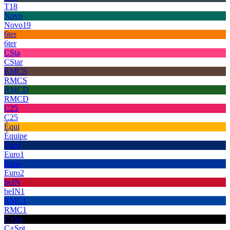
T18
Novo
Novo19
6ter
6ter
CSta
CStar
RMCS
RMCS
RMCD
RMCD
C25
C25
Équi
Équipe
Euro
Euro1
Euro
Euro2
beIN
beIN1
RMC1
RMC1
C+Sp
C+Spt