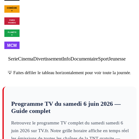
02h11
Golf : US Open
féminin
sport
00h08
Le bal des
01h54
Les Goldberg - Saiso
vautours
divertissement
10
×
6
série
00h35
Une maison dans le
02h05
Programmes de la 
bayou
cinéma
00h18
Les dernières heures
01h56
Brexit, the Clock is
de Pompéi
decouverte
Ticking
decouverte
01h00
Made in
02h00
Best
03h00
Cl
France
musique
of
musique
Serie
Cinema
Divertissement
Info
Documentaire
Sport
Jeunesse
💡 Faites défiler le tableau horizontalement pour voir toute la journée.
Programme TV du
samedi 6 juin 2026
—
Guide complet
Retrouvez le programme TV complet du
samedi
samedi 6
juin 2026
sur TV.fr. Notre grille horaire affiche en temps réel
les émissions de toutes les chaînes de la TNT gratuite —