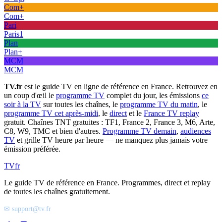
Com+
Com+
Pari
Paris1
Plan
Plan+
MCM
MCM
TV.fr
est le guide TV en ligne de référence en France. Retrouvez en
un coup d'œil le
programme TV
complet du jour, les émissions
ce
soir à la TV
sur toutes les chaînes, le
programme TV du matin
, le
programme TV cet après-midi
, le
direct
et le
France TV replay
gratuit. Chaînes TNT gratuites : TF1, France 2, France 3, M6, Arte,
C8, W9, TMC et bien d'autres.
Programme TV demain
,
audiences
TV
et grille TV heure par heure — ne manquez plus jamais votre
émission préférée.
TV
fr
Le guide TV de référence en France. Programmes, direct et replay
de toutes les chaînes gratuitement.
✉ support@tv.fr