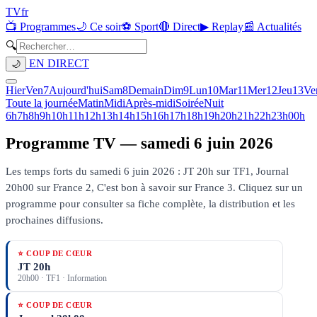
TV
fr
📺 Programmes
🌙 Ce soir
⚽ Sport
🔴 Direct
▶ Replay
📰 Actualités
🔍
EN DIRECT
🌙
Hier
Ven
7
Aujourd'hui
Sam
8
Demain
Dim
9
Lun
10
Mar
11
Mer
12
Jeu
13
Ve
Toute la journée
Matin
Midi
Après-midi
Soirée
Nuit
6h
7h
8h
9h
10h
11h
12h
13h
14h
15h
16h
17h
18h
19h
20h
21h
22h
23h
00h
Programme TV —
samedi 6 juin 2026
Les temps forts du samedi 6 juin 2026 : JT 20h sur TF1, Journal
20h00 sur France 2, C'est bon à savoir sur France 3.
Cliquez sur un
programme pour consulter sa fiche complète, la distribution et les
prochaines diffusions.
⭐ COUP DE CŒUR
JT 20h
20h00
·
TF1
· Information
⭐ COUP DE CŒUR