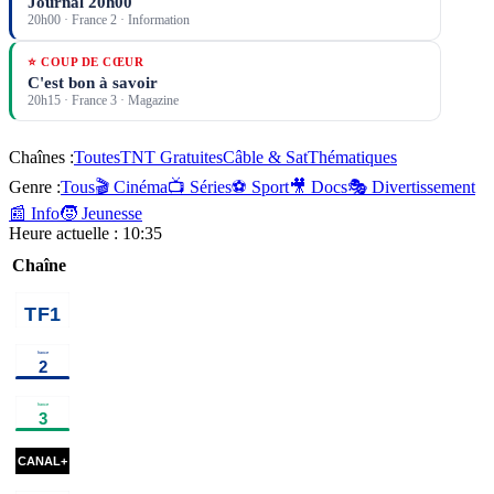
Journal 20h00
20h00
·
France 2
· Information
⭐ COUP DE CŒUR
C'est bon à savoir
20h15
·
France 3
· Magazine
Chaînes :
Toutes
TNT Gratuites
Câble & Sat
Thématiques
Genre :
Tous
🎬 Cinéma
📺 Séries
⚽ Sport
🎥 Docs
🎭 Divertissement
📰 Info
🧒 Jeunesse
Heure actuelle :
10:35
Chaîne
00h40
Vendredi, tout est
02h15
Programmes de 
permis avec
Arthur
programme
00h30
Capitaine
02h10
Haute saison
×
2
s
Marleau
série
00h35
Vildanden - Le
02h00
Un jour, un
Canard sauvage
ballet
destin
magazine
00h46
M3GAN 2.0
cinéma
02h43
Underc