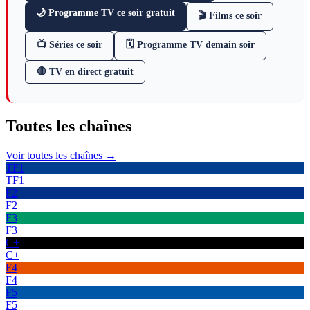
🌙 Programme TV ce soir gratuit
🎬 Films ce soir
📺 Séries ce soir
🗓 Programme TV demain soir
🔴 TV en direct gratuit
Toutes les
chaînes
Voir toutes les chaînes →
TF1
TF1
F2
F2
F3
F3
C+
C+
F4
F4
F5
F5