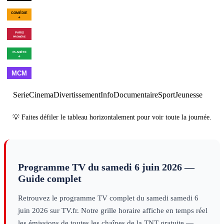
02h11
Golf : US Open
féminin
sport
00h08
Le bal des
01h54
Les Goldberg - Saiso
vautours
divertissement
10
×
6
série
00h35
Une maison dans le
02h05
Programmes de la 
bayou
cinéma
00h18
Les dernières heures
01h56
Brexit, the Clock is
de Pompéi
decouverte
Ticking
decouverte
01h00
Made in
02h00
Best
03h00
Cl
France
musique
of
musique
Serie
Cinema
Divertissement
Info
Documentaire
Sport
Jeunesse
💡 Faites défiler le tableau horizontalement pour voir toute la journée.
Programme TV du
samedi 6 juin 2026
—
Guide complet
Retrouvez le programme TV complet du
samedi
samedi 6
juin 2026
sur TV.fr. Notre grille horaire affiche en temps réel
les émissions de toutes les chaînes de la TNT gratuite —