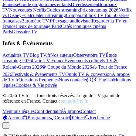
Jeunesse
Guide programmes enfants
Divertissement
Journaux
TV
Nouveautés Netflix
Guides streaming
Prix streaming 2026
Netflix
vs Disney+
Calculateur streaming
Comparatif box TV
Top 50 séries
françaises
Baromètre TV.fr
Paysage audiovisuel
Regarder la TV en
France
Lieux de tournage Paris
Cafés iconiques cinéma
Paris
Glossaire TV
Infos & Événements
Actualités TV
Blog TV.fr
Nos auteurs
Observatoire TV
Étude
streaming 2026
Carte TV France
Événements culturels TV
🎾
Roland-Garros 2026
⚽ Coupe du Monde 2026
🚴 Tour de France
2026
Festivals & événements TV
Outils TV & conversion
À propos
de TV.fr
Questions fréquentes
Nous contacter
🇬🇧 English
Mentions
légales
Cookies & Vie privée
©
2026
TV.fr — Tous droits réservés. Le guide TV gratuit de
référence en France. Contact :
support@tv.fr
Mentions légales
Confidentialité
À propos
Contact
🏠
Accueil
📺
Programme
🌙
Ce soir
🔴
Direct
🔍
Recherche
↑