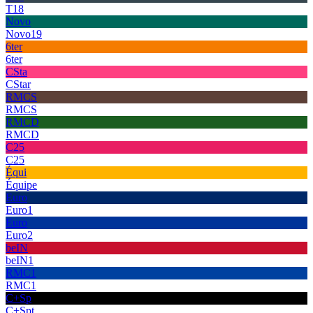
T18
Novo
Novo19
6ter
6ter
CSta
CStar
RMCS
RMCS
RMCD
RMCD
C25
C25
Équi
Équipe
Euro
Euro1
Euro
Euro2
beIN
beIN1
RMC1
RMC1
C+Sp
C+Spt