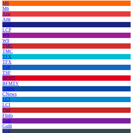
M6
M6
Arte
Arte
LCP
LCP
W9
W9
TMC
TMC
TFX
TFX
TSF
TSF
BFMT
BFMTV
CNew
CNews
LCI
LCI
FInf
FInfo
Gull
Gulli
T18