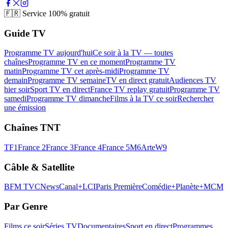
🇫🇷
Service 100% gratuit
Guide TV
Programme TV aujourd'hui
Ce soir à la TV — toutes
chaînes
Programme TV en ce moment
Programme TV
matin
Programme TV cet après-midi
Programme TV
demain
Programme TV semaine
TV en direct gratuit
Audiences TV
hier soir
Sport TV en direct
France TV replay gratuit
Programme TV
samedi
Programme TV dimanche
Films à la TV ce soir
Rechercher
une émission
Chaînes TNT
TF1
France 2
France 3
France 4
France 5
M6
Arte
W9
Câble & Satellite
BFM TV
CNews
Canal+
LCI
Paris Première
Comédie+
Planète+
MCM
Par Genre
Films ce soir
Séries TV
Documentaires
Sport en direct
Programmes