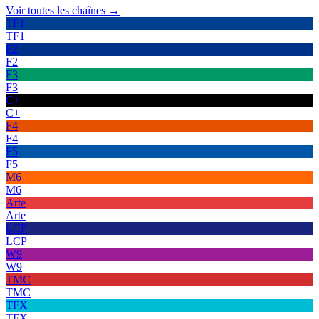
Voir toutes les chaînes →
TF1
TF1
F2
F2
F3
F3
C+
C+
F4
F4
F5
F5
M6
M6
Arte
Arte
LCP
LCP
W9
W9
TMC
TMC
TFX
TFX