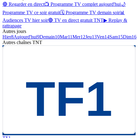
🔴 Regarder en direct
📺 Programme TV complet aujourd'hui
🌙
Programme TV ce soir gratuit
🗓 Programme TV demain soir
📊
Audiences TV hier soir
🔴 TV en direct gratuit TNT
▶ Replay &
rattrapage
Autres jours
Hier
8
Aujourd'hui
9
Demain
10
Mar
11
Mer
12
Jeu
13
Ven
14
Sam
15
Dim
16
Autres chaînes
TNT
TF1