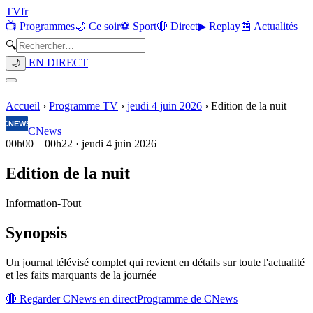
TV
fr
📺 Programmes
🌙 Ce soir
⚽ Sport
🔴 Direct
▶ Replay
📰 Actualités
🔍
EN DIRECT
🌙
Accueil
›
Programme TV
›
jeudi 4 juin 2026
›
Edition de la nuit
CNews
00h00
–
00h22
·
jeudi 4 juin 2026
Edition de la nuit
Information
-
Tout
Synopsis
Un journal télévisé complet qui revient en détails sur toute l'actualité
et les faits marquants de la journée
🔴 Regarder
CNews
en direct
Programme de
CNews