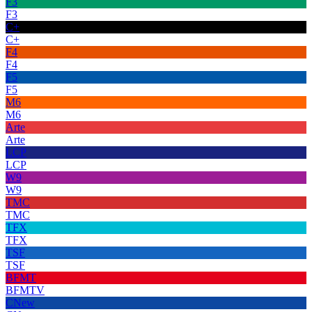
F3
F3
C+
C+
F4
F4
F5
F5
M6
M6
Arte
Arte
LCP
LCP
W9
W9
TMC
TMC
TFX
TFX
TSF
TSF
BFMT
BFMTV
CNew