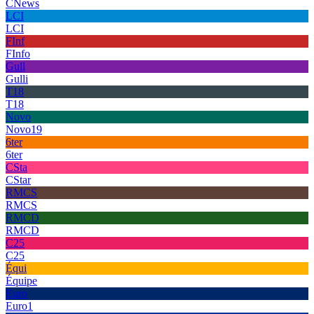
CNews
LCI
LCI
FInf
FInfo
Gull
Gulli
T18
T18
Novo
Novo19
6ter
6ter
CSta
CStar
RMCS
RMCS
RMCD
RMCD
C25
C25
Équi
Équipe
Euro
Euro1