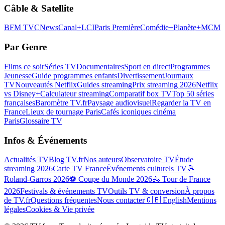
Câble & Satellite
BFM TV
CNews
Canal+
LCI
Paris Première
Comédie+
Planète+
MCM
Par Genre
Films ce soir
Séries TV
Documentaires
Sport en direct
Programmes
Jeunesse
Guide programmes enfants
Divertissement
Journaux
TV
Nouveautés Netflix
Guides streaming
Prix streaming 2026
Netflix
vs Disney+
Calculateur streaming
Comparatif box TV
Top 50 séries
françaises
Baromètre TV.fr
Paysage audiovisuel
Regarder la TV en
France
Lieux de tournage Paris
Cafés iconiques cinéma
Paris
Glossaire TV
Infos & Événements
Actualités TV
Blog TV.fr
Nos auteurs
Observatoire TV
Étude
streaming 2026
Carte TV France
Événements culturels TV
🎾
Roland-Garros 2026
⚽ Coupe du Monde 2026
🚴 Tour de France
2026
Festivals & événements TV
Outils TV & conversion
À propos
de TV.fr
Questions fréquentes
Nous contacter
🇬🇧 English
Mentions
légales
Cookies & Vie privée