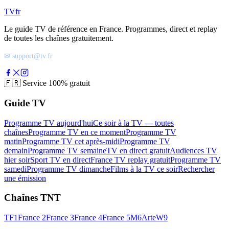
TV
fr
Le guide TV de référence en France. Programmes, direct et replay
de toutes les chaînes gratuitement.
✉ support@tv.fr
🇫🇷
Service 100% gratuit
Guide TV
Programme TV aujourd'hui
Ce soir à la TV — toutes
chaînes
Programme TV en ce moment
Programme TV
matin
Programme TV cet après-midi
Programme TV
demain
Programme TV semaine
TV en direct gratuit
Audiences TV
hier soir
Sport TV en direct
France TV replay gratuit
Programme TV
samedi
Programme TV dimanche
Films à la TV ce soir
Rechercher
une émission
Chaînes TNT
TF1
France 2
France 3
France 4
France 5
M6
Arte
W9