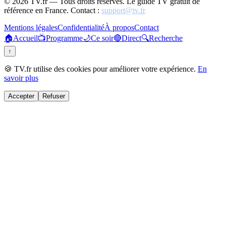
©
2026
TV.fr — Tous droits réservés. Le guide TV gratuit de
référence en France. Contact :
support@tv.fr
Mentions légales
Confidentialité
À propos
Contact
🏠
Accueil
📺
Programme
🌙
Ce soir
🔴
Direct
🔍
Recherche
↑
🍪 TV.fr utilise des cookies pour améliorer votre expérience.
En
savoir plus
Accepter
Refuser