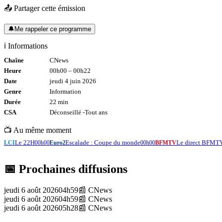
📤 Partager cette émission
🔔
Me rappeler ce programme
ℹ️ Informations
Chaîne
CNews
Heure
00h00
–
00h22
Date
jeudi 4 juin 2026
Genre
Information
Durée
22
min
CSA
Déconseillé -
Tout
ans
📺 Au même moment
Le 22H
Escalade : Coupe du monde
Le direct BFMT
LCI
00h00
Euro2
00h00
BFMTV
📅 Prochaines diffusions
jeudi 6 août 2026
04h59
📰
CNews
jeudi 6 août 2026
04h59
📰
CNews
jeudi 6 août 2026
05h28
📰
CNews