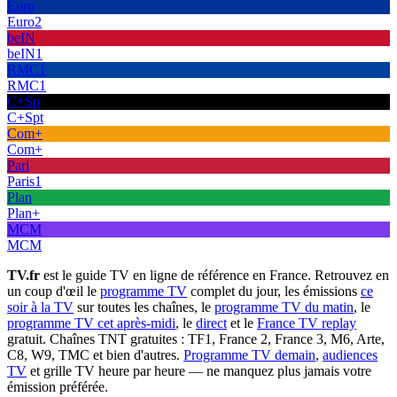
Euro
Euro2
beIN
beIN1
RMC1
RMC1
C+Sp
C+Spt
Com+
Com+
Pari
Paris1
Plan
Plan+
MCM
MCM
TV.fr
est le guide TV en ligne de référence en France. Retrouvez en
un coup d'œil le
programme TV
complet du jour, les émissions
ce
soir à la TV
sur toutes les chaînes, le
programme TV du matin
, le
programme TV cet après-midi
, le
direct
et le
France TV replay
gratuit. Chaînes TNT gratuites : TF1, France 2, France 3, M6, Arte,
C8, W9, TMC et bien d'autres.
Programme TV demain
,
audiences
TV
et grille TV heure par heure — ne manquez plus jamais votre
émission préférée.