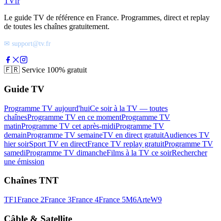
TV
fr
Le guide TV de référence en France. Programmes, direct et replay
de toutes les chaînes gratuitement.
✉ support@tv.fr
🇫🇷
Service 100% gratuit
Guide TV
Programme TV aujourd'hui
Ce soir à la TV — toutes
chaînes
Programme TV en ce moment
Programme TV
matin
Programme TV cet après-midi
Programme TV
demain
Programme TV semaine
TV en direct gratuit
Audiences TV
hier soir
Sport TV en direct
France TV replay gratuit
Programme TV
samedi
Programme TV dimanche
Films à la TV ce soir
Rechercher
une émission
Chaînes TNT
TF1
France 2
France 3
France 4
France 5
M6
Arte
W9
Câble & Satellite