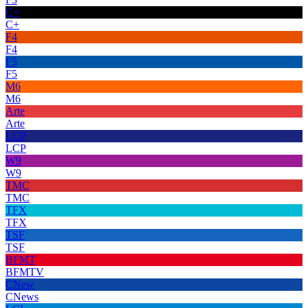
C+
C+
F4
F4
F5
F5
M6
M6
Arte
Arte
LCP
LCP
W9
W9
TMC
TMC
TFX
TFX
TSF
TSF
BFMT
BFMTV
CNew
CNews