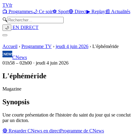
TV
fr
📺 Programmes
🌙 Ce soir
⚽ Sport
🔴 Direct
▶ Replay
📰 Actualités
🔍
EN DIRECT
🌙
Accueil
›
Programme TV
›
jeudi 4 juin 2026
›
L'éphéméride
CNews
01h58
–
02h00
·
jeudi 4 juin 2026
L'éphéméride
Magazine
Synopsis
Une courte présentation de l'histoire du saint du jour qui se conclut
par un dicton.
🔴 Regarder
CNews
en direct
Programme de
CNews