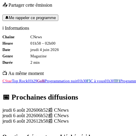
📤 Partager cette émission
🔔
Me rappeler ce programme
ℹ️ Informations
Chaîne
CNews
Heure
01h58
–
02h00
Date
jeudi 4 juin 2026
Genre
Magazine
Durée
2
min
📺 Au même moment
Top Rock
Programmation nuit
C à vous
Programme
CStar
01h29
Gulli
01h30
F5
01h30
TF1
📅 Prochaines diffusions
jeudi 6 août 2026
06h52
📰
CNews
jeudi 6 août 2026
06h52
📰
CNews
jeudi 6 août 2026
12h58
📰
CNews