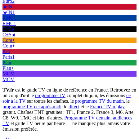
Euro2
beIN
beIN1
RMC1
RMC1
C+Sp
C+Spt
Com+
Com+
Pari
Paris1
Plan
Plan+
MCM
MCM
TV.fr
est le guide TV en ligne de référence en France. Retrouvez en
un coup d'œil le
programme TV
complet du jour, les émissions
ce
soir à la TV
sur toutes les chaînes, le
programme TV du matin
, le
programme TV cet après-midi
, le
direct
et le
France TV replay
gratuit. Chaînes TNT gratuites : TF1, France 2, France 3, M6, Arte,
C8, W9, TMC et bien d'autres.
Programme TV demain
,
audiences
TV
et grille TV heure par heure — ne manquez plus jamais votre
émission préférée.