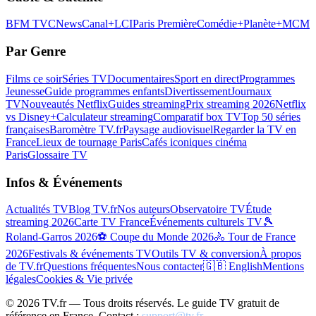
BFM TV
CNews
Canal+
LCI
Paris Première
Comédie+
Planète+
MCM
Par Genre
Films ce soir
Séries TV
Documentaires
Sport en direct
Programmes
Jeunesse
Guide programmes enfants
Divertissement
Journaux
TV
Nouveautés Netflix
Guides streaming
Prix streaming 2026
Netflix
vs Disney+
Calculateur streaming
Comparatif box TV
Top 50 séries
françaises
Baromètre TV.fr
Paysage audiovisuel
Regarder la TV en
France
Lieux de tournage Paris
Cafés iconiques cinéma
Paris
Glossaire TV
Infos & Événements
Actualités TV
Blog TV.fr
Nos auteurs
Observatoire TV
Étude
streaming 2026
Carte TV France
Événements culturels TV
🎾
Roland-Garros 2026
⚽ Coupe du Monde 2026
🚴 Tour de France
2026
Festivals & événements TV
Outils TV & conversion
À propos
de TV.fr
Questions fréquentes
Nous contacter
🇬🇧 English
Mentions
légales
Cookies & Vie privée
©
2026
TV.fr — Tous droits réservés. Le guide TV gratuit de
référence en France. Contact :
support@tv.fr