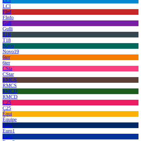
LCI
LCI
FInf
FInfo
Gull
Gulli
T18
T18
Novo
Novo19
6ter
6ter
CSta
CStar
RMCS
RMCS
RMCD
RMCD
C25
C25
Équi
Équipe
Euro
Euro1
Euro