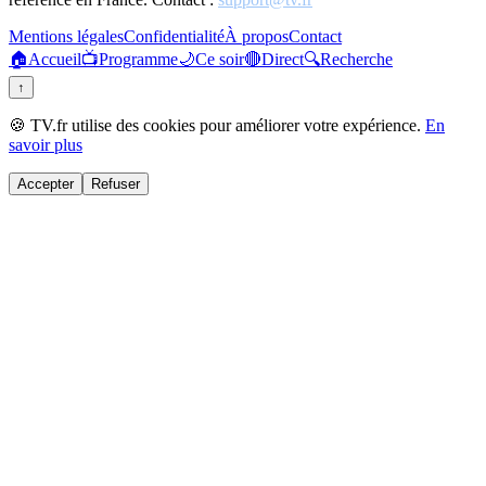
Mentions légales
Confidentialité
À propos
Contact
🏠
Accueil
📺
Programme
🌙
Ce soir
🔴
Direct
🔍
Recherche
↑
🍪 TV.fr utilise des cookies pour améliorer votre expérience.
En
savoir plus
Accepter
Refuser