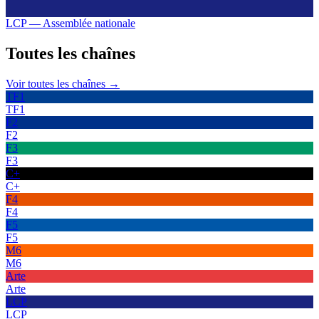
LCP — Assemblée nationale
Toutes les
chaînes
Voir toutes les chaînes →
TF1
TF1
F2
F2
F3
F3
C+
C+
F4
F4
F5
F5
M6
M6
Arte
Arte
LCP
LCP