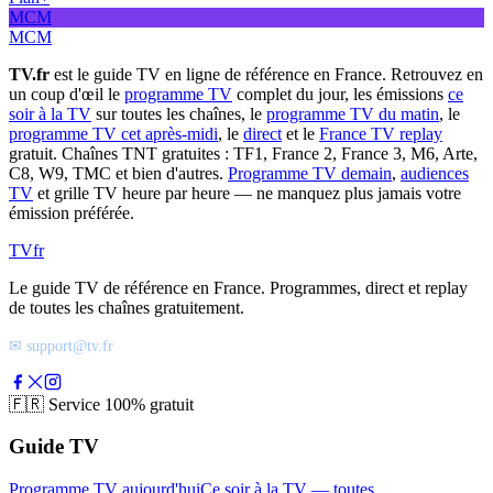
MCM
MCM
TV.fr
est le guide TV en ligne de référence en France. Retrouvez en
un coup d'œil le
programme TV
complet du jour, les émissions
ce
soir à la TV
sur toutes les chaînes, le
programme TV du matin
, le
programme TV cet après-midi
, le
direct
et le
France TV replay
gratuit. Chaînes TNT gratuites : TF1, France 2, France 3, M6, Arte,
C8, W9, TMC et bien d'autres.
Programme TV demain
,
audiences
TV
et grille TV heure par heure — ne manquez plus jamais votre
émission préférée.
TV
fr
Le guide TV de référence en France. Programmes, direct et replay
de toutes les chaînes gratuitement.
✉ support@tv.fr
🇫🇷
Service 100% gratuit
Guide TV
Programme TV aujourd'hui
Ce soir à la TV — toutes