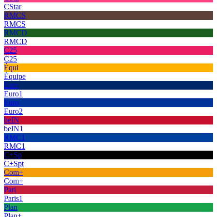
CStar
RMCS
RMCS
RMCD
RMCD
C25
C25
Équi
Équipe
Euro
Euro1
Euro
Euro2
beIN
beIN1
RMC1
RMC1
C+Sp
C+Spt
Com+
Com+
Pari
Paris1
Plan
Plan+