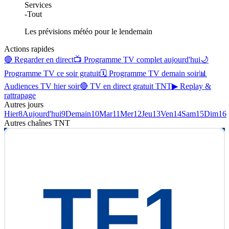
Services
-
Tout
Les prévisions météo pour le lendemain
Actions rapides
🔴 Regarder en direct
📺 Programme TV complet aujourd'hui
🌙
Programme TV ce soir gratuit
🗓 Programme TV demain soir
📊
Audiences TV hier soir
🔴 TV en direct gratuit TNT
▶ Replay &
rattrapage
Autres jours
Hier
8
Aujourd'hui
9
Demain
10
Mar
11
Mer
12
Jeu
13
Ven
14
Sam
15
Dim
16
Autres chaînes
TNT