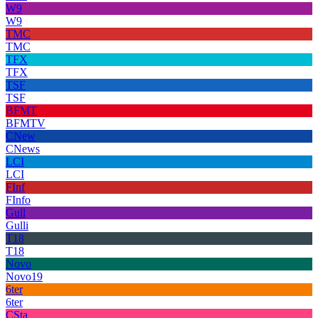
W9
W9
TMC
TMC
TFX
TFX
TSF
TSF
BFMT
BFMTV
CNew
CNews
LCI
LCI
FInf
FInfo
Gull
Gulli
T18
T18
Novo
Novo19
6ter
6ter
CSta