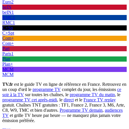
Euro2
beIN
beIN1
RMC1
RMC1
C+Sp
C+Spt
Com+
Com+
Pari
Paris1
Plan
Plan+
MCM
MCM
TV.fr
est le guide TV en ligne de référence en France. Retrouvez en
un coup d'œil le
programme TV
complet du jour, les émissions
ce
soir à la TV
sur toutes les chaînes, le
programme TV du matin
, le
programme TV cet après-midi
, le
direct
et le
France TV replay
gratuit. Chaînes TNT gratuites : TF1, France 2, France 3, M6, Arte,
C8, W9, TMC et bien d'autres.
Programme TV demain
,
audiences
TV
et grille TV heure par heure — ne manquez plus jamais votre
émission préférée.