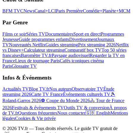
BFM TV
CNews
Canal+
LCI
Paris Première
Comédie+
Planète+
MCM
Par Genre
Films ce soir
Séries TV
Documentaires
Sport en direct
Programmes
Jeunesse
Guide programmes enfants
Divertissement
Journaux
TV
Nouveautés Netflix
Guides streaming
Prix streaming 2026
Netflix
vs Disney+
Calculateur streaming
Comparatif box TV
Top 50 séries
françaises
Baromètre TV.fr
Paysage audiovisuel
Regarder la TV en
France
Lieux de tournage Paris
Cafés iconiques cinéma
Paris
Glossaire TV
Infos & Événements
Actualités TV
Blog TV.fr
Nos auteurs
Observatoire TV
Étude
streaming 2026
Carte TV France
Événements culturels TV
🎾
Roland-Garros 2026
⚽ Coupe du Monde 2026
🚴 Tour de France
2026
Festivals & événements TV
Outils TV & conversion
À propos
de TV.fr
Questions fréquentes
Nous contacter
🇬🇧 English
Mentions
légales
Cookies & Vie privée
©
2026
TV.fr — Tous droits réservés. Le guide TV gratuit de