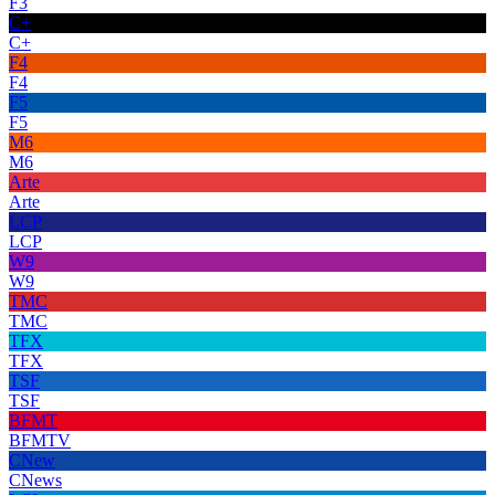
F3
C+
C+
F4
F4
F5
F5
M6
M6
Arte
Arte
LCP
LCP
W9
W9
TMC
TMC
TFX
TFX
TSF
TSF
BFMT
BFMTV
CNew
CNews