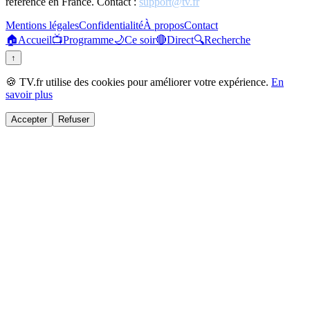
référence en France. Contact :
support@tv.fr
Mentions légales
Confidentialité
À propos
Contact
🏠
Accueil
📺
Programme
🌙
Ce soir
🔴
Direct
🔍
Recherche
↑
🍪 TV.fr utilise des cookies pour améliorer votre expérience.
En
savoir plus
Accepter
Refuser