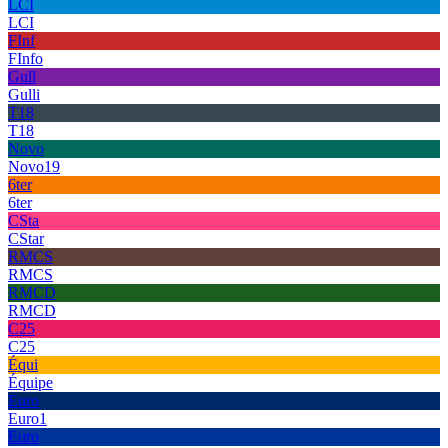
LCI
LCI
FInf
FInfo
Gull
Gulli
T18
T18
Novo
Novo19
6ter
6ter
CSta
CStar
RMCS
RMCS
RMCD
RMCD
C25
C25
Équi
Équipe
Euro
Euro1
Euro