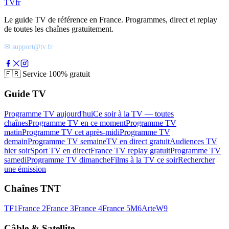
TV
fr
Le guide TV de référence en France. Programmes, direct et replay
de toutes les chaînes gratuitement.
✉ support@tv.fr
🇫🇷
Service 100% gratuit
Guide TV
Programme TV aujourd'hui
Ce soir à la TV — toutes
chaînes
Programme TV en ce moment
Programme TV
matin
Programme TV cet après-midi
Programme TV
demain
Programme TV semaine
TV en direct gratuit
Audiences TV
hier soir
Sport TV en direct
France TV replay gratuit
Programme TV
samedi
Programme TV dimanche
Films à la TV ce soir
Rechercher
une émission
Chaînes TNT
TF1
France 2
France 3
France 4
France 5
M6
Arte
W9
Câble & Satellite