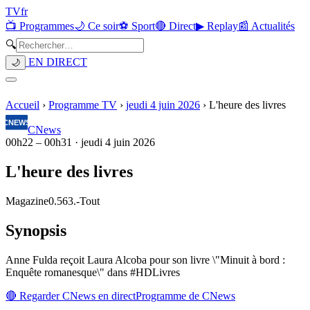
TV
fr
📺 Programmes
🌙 Ce soir
⚽ Sport
🔴 Direct
▶ Replay
📰 Actualités
🔍
EN DIRECT
🌙
Accueil
›
Programme TV
›
jeudi 4 juin 2026
›
L'heure des livres
CNews
00h22
–
00h31
·
jeudi 4 juin 2026
L'heure des livres
Magazine
0.563.
-
Tout
Synopsis
Anne Fulda reçoit Laura Alcoba pour son livre \"Minuit à bord :
Enquête romanesque\" dans #HDLivres
🔴 Regarder
CNews
en direct
Programme de
CNews