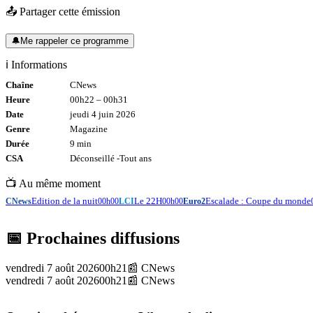
📤 Partager cette émission
🔔
Me rappeler ce programme
ℹ️ Informations
Chaîne
CNews
Heure
00h22
–
00h31
Date
jeudi 4 juin 2026
Genre
Magazine
Durée
9
min
CSA
Déconseillé -
Tout
ans
📺 Au même moment
Edition de la nuit
Le 22H
Escalade : Coupe du monde
CNews
00h00
LCI
00h00
Euro2
📅 Prochaines diffusions
vendredi 7 août 2026
00h21
📰
CNews
vendredi 7 août 2026
00h21
📰
CNews