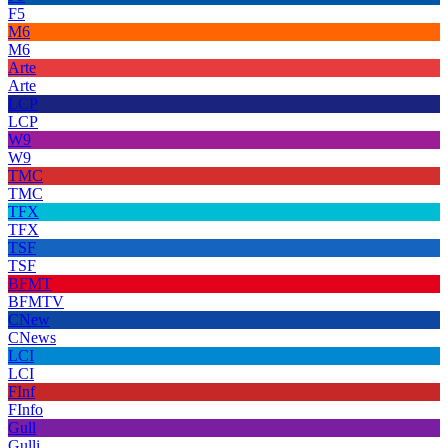
F5
M6
M6
Arte
Arte
LCP
LCP
W9
W9
TMC
TMC
TFX
TFX
TSF
TSF
BFMT
BFMTV
CNew
CNews
LCI
LCI
FInf
FInfo
Gull
Gulli