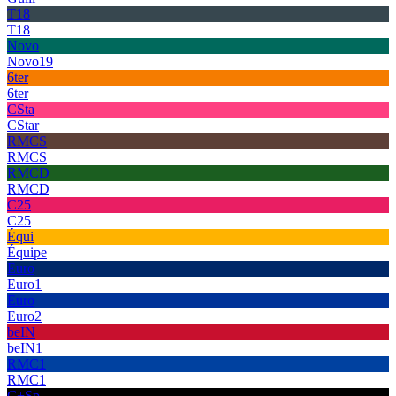
T18
T18
Novo
Novo19
6ter
6ter
CSta
CStar
RMCS
RMCS
RMCD
RMCD
C25
C25
Équi
Équipe
Euro
Euro1
Euro
Euro2
beIN
beIN1
RMC1
RMC1
C+Sp