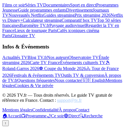
Films ce soir
Séries TV
Documentaires
Sport en direct
Programmes
Jeunesse
Guide programmes enfants
Divertissement
Journaux
TV
Nouveautés Netflix
Guides streaming
Prix streaming 2026
Netflix
vs Disney+
Calculateur streaming
Comparatif box TV
Top 50 séries
françaises
Baromètre TV.fr
Paysage audiovisuel
Regarder la TV en
France
Lieux de tournage Paris
Cafés iconiques cinéma
Paris
Glossaire TV
Infos & Événements
Actualités TV
Blog TV.fr
Nos auteurs
Observatoire TV
Étude
streaming 2026
Carte TV France
Événements culturels TV
🎾
Roland-Garros 2026
⚽ Coupe du Monde 2026
🚴 Tour de France
2026
Festivals & événements TV
Outils TV & conversion
À propos
de TV.fr
Questions fréquentes
Nous contacter
🇬🇧 English
Mentions
légales
Cookies & Vie privée
©
2026
TV.fr — Tous droits réservés. Le guide TV gratuit de
référence en France. Contact :
support@tv.fr
Mentions légales
Confidentialité
À propos
Contact
🏠
Accueil
📺
Programme
🌙
Ce soir
🔴
Direct
🔍
Recherche
↑