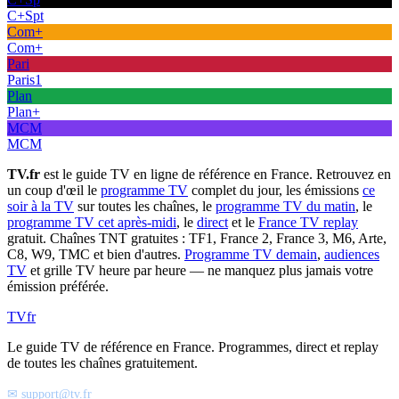
C+Spt
Com+
Com+
Pari
Paris1
Plan
Plan+
MCM
MCM
TV.fr
est le guide TV en ligne de référence en France. Retrouvez en
un coup d'œil le
programme TV
complet du jour, les émissions
ce
soir à la TV
sur toutes les chaînes, le
programme TV du matin
, le
programme TV cet après-midi
, le
direct
et le
France TV replay
gratuit. Chaînes TNT gratuites : TF1, France 2, France 3, M6, Arte,
C8, W9, TMC et bien d'autres.
Programme TV demain
,
audiences
TV
et grille TV heure par heure — ne manquez plus jamais votre
émission préférée.
TV
fr
Le guide TV de référence en France. Programmes, direct et replay
de toutes les chaînes gratuitement.
✉ support@tv.fr