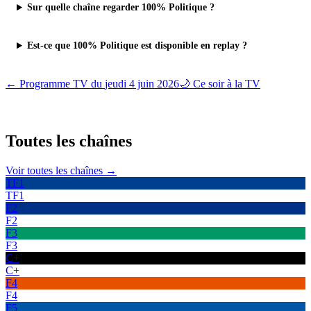
Sur quelle chaîne regarder 100% Politique ?
Est-ce que 100% Politique est disponible en replay ?
← Programme TV du
jeudi 4 juin 2026
🌙 Ce soir à la TV
Toutes les
chaînes
Voir toutes les chaînes →
TF1
TF1
F2
F2
F3
F3
C+
C+
F4
F4
F5