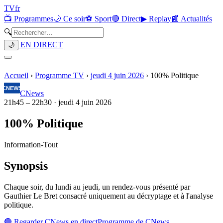
TV
fr
📺 Programmes
🌙 Ce soir
⚽ Sport
🔴 Direct
▶ Replay
📰 Actualités
🔍
EN DIRECT
🌙
Accueil
›
Programme TV
›
jeudi 4 juin 2026
›
100% Politique
CNews
21h45
–
22h30
·
jeudi 4 juin 2026
100% Politique
Information
-
Tout
Synopsis
Chaque soir, du lundi au jeudi, un rendez-vous présenté par
Gauthier Le Bret consacré uniquement au décryptage et à l'analyse
politique.
🔴 Regarder
CNews
en direct
Programme de
CNews