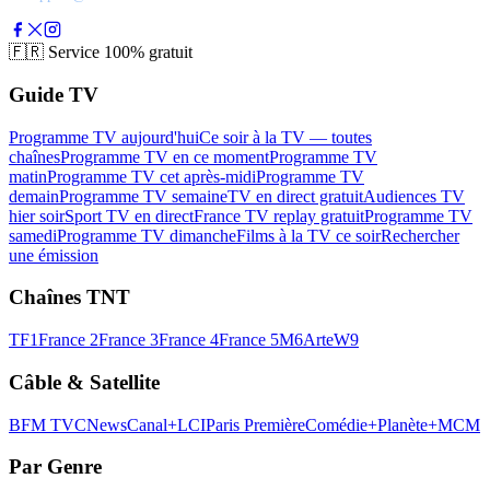
🇫🇷
Service 100% gratuit
Guide TV
Programme TV aujourd'hui
Ce soir à la TV — toutes
chaînes
Programme TV en ce moment
Programme TV
matin
Programme TV cet après-midi
Programme TV
demain
Programme TV semaine
TV en direct gratuit
Audiences TV
hier soir
Sport TV en direct
France TV replay gratuit
Programme TV
samedi
Programme TV dimanche
Films à la TV ce soir
Rechercher
une émission
Chaînes TNT
TF1
France 2
France 3
France 4
France 5
M6
Arte
W9
Câble & Satellite
BFM TV
CNews
Canal+
LCI
Paris Première
Comédie+
Planète+
MCM
Par Genre