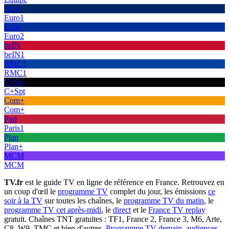
Euro
Euro1
Euro
Euro2
beIN
beIN1
RMC1
RMC1
C+Sp
C+Spt
Com+
Com+
Pari
Paris1
Plan
Plan+
MCM
MCM
TV.fr
est le guide TV en ligne de référence en France. Retrouvez en
un coup d'œil le
programme TV
complet du jour, les émissions
ce
soir à la TV
sur toutes les chaînes, le
programme TV du matin
, le
programme TV cet après-midi
, le
direct
et le
France TV replay
gratuit. Chaînes TNT gratuites : TF1, France 2, France 3, M6, Arte,
C8, W9, TMC et bien d'autres.
Programme TV demain
,
audiences