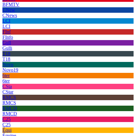
BFMTV
CNew
CNews
LCI
LCI
FInf
FInfo
Gull
Gulli
T18
T18
Novo
Novo19
6ter
6ter
CSta
CStar
RMCS
RMCS
RMCD
RMCD
C25
C25
Équi
Équipe