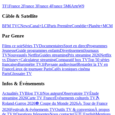
TF1
France 2
France 3
France 4
France 5
M6
Arte
W9
Câble & Satellite
BFM TV
CNews
Canal+
LCI
Paris Première
Comédie+
Planète+
MCM
Par Genre
Films ce soir
Séries TV
Documentaires
Sport en direct
Programmes
Jeunesse
Guide programmes enfants
Divertissement
Journaux
TV
Nouveautés Netflix
Guides streaming
Prix streaming 2026
Netflix
vs Disney+
Calculateur streaming
Comparatif box TV
Top 50 séries
françaises
Baromètre TV.fr
Paysage audiovisuel
Regarder la TV en
France
Lieux de tournage Paris
Cafés iconiques cinéma
Paris
Glossaire TV
Infos & Événements
Actualités TV
Blog TV.fr
Nos auteurs
Observatoire TV
Étude
streaming 2026
Carte TV France
Événements culturels TV
🎾
Roland-Garros 2026
⚽ Coupe du Monde 2026
🚴 Tour de France
2026
Festivals & événements TV
Outils TV & conversion
À propos
de TV.fr
Questions fréquentes
Nous contacter
🇬🇧 English
Mentions