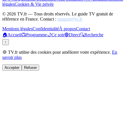
légales
Cookies & Vie privée
©
2026
TV.fr — Tous droits réservés. Le guide TV gratuit de
référence en France. Contact :
support@tv.fr
Mentions légales
Confidentialité
À propos
Contact
🏠
Accueil
📺
Programme
🌙
Ce soir
🔴
Direct
🔍
Recherche
↑
🍪 TV.fr utilise des cookies pour améliorer votre expérience.
En
savoir plus
Accepter
Refuser