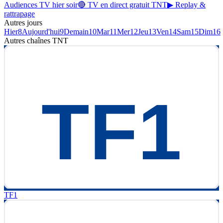
Audiences TV hier soir
🔴 TV en direct gratuit TNT
▶ Replay &
rattrapage
Autres jours
Hier
8
Aujourd'hui
9
Demain
10
Mar
11
Mer
12
Jeu
13
Ven
14
Sam
15
Dim
16
Autres chaînes
TNT
TF1