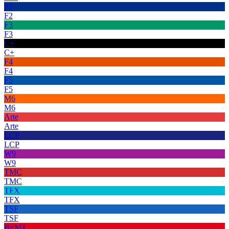
F2
F2
F3
F3
C+
C+
F4
F4
F5
F5
M6
M6
Arte
Arte
LCP
LCP
W9
W9
TMC
TMC
TFX
TFX
TSF
TSF
BFMT