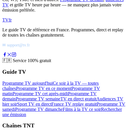
TV
et grille TV heure par heure — ne manquez plus jamais votre
émission préférée.
TV
fr
Le guide TV de référence en France. Programmes, direct et replay
de toutes les chaînes gratuitement.
✉ support@tv.fr
🇫🇷
Service 100% gratuit
Guide TV
Programme TV aujourd'hui
Ce soir à la TV — toutes
chaînes
Programme TV en ce moment
Programme TV
matin
Programme TV cet après-midi
Programme TV
demain
Programme TV semaine
TV en direct gratuit
Audiences TV
hier soir
Sport TV en direct
France TV replay gratuit
Programme TV
samedi
Programme TV dimanche
Films à la TV ce soir
Rechercher
une émission
Chaînes TNT