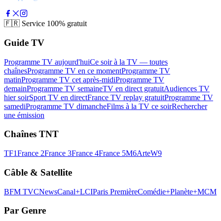
🇫🇷
Service 100% gratuit
Guide TV
Programme TV aujourd'hui
Ce soir à la TV — toutes
chaînes
Programme TV en ce moment
Programme TV
matin
Programme TV cet après-midi
Programme TV
demain
Programme TV semaine
TV en direct gratuit
Audiences TV
hier soir
Sport TV en direct
France TV replay gratuit
Programme TV
samedi
Programme TV dimanche
Films à la TV ce soir
Rechercher
une émission
Chaînes TNT
TF1
France 2
France 3
France 4
France 5
M6
Arte
W9
Câble & Satellite
BFM TV
CNews
Canal+
LCI
Paris Première
Comédie+
Planète+
MCM
Par Genre