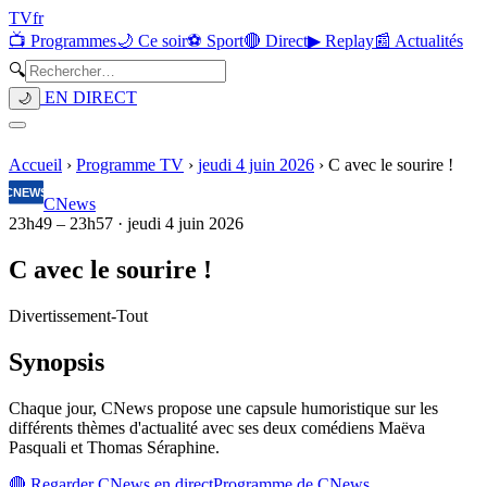
TV
fr
📺 Programmes
🌙 Ce soir
⚽ Sport
🔴 Direct
▶ Replay
📰 Actualités
🔍
EN DIRECT
🌙
Accueil
›
Programme TV
›
jeudi 4 juin 2026
›
C avec le sourire !
CNews
23h49
–
23h57
·
jeudi 4 juin 2026
C avec le sourire !
Divertissement
-
Tout
Synopsis
Chaque jour, CNews propose une capsule humoristique sur les
différents thèmes d'actualité avec ses deux comédiens Maëva
Pasquali et Thomas Séraphine.
🔴 Regarder
CNews
en direct
Programme de
CNews