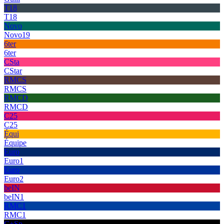
T18
T18
Novo
Novo19
6ter
6ter
CSta
CStar
RMCS
RMCS
RMCD
RMCD
C25
C25
Équi
Équipe
Euro
Euro1
Euro
Euro2
beIN
beIN1
RMC1
RMC1
C+Sp