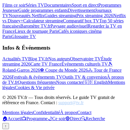
Films ce soir
Séries TV
Documentaires
Sport en direct
Programmes
Jeunesse
Guide programmes enfants
Divertissement
Journaux
TV
Nouveautés Netflix
Guides streaming
Prix streaming 2026
Netflix
vs Disney+
Calculateur streaming
Comparatif box TV
Top 50 séries
françaises
Baromètre TV.fr
Paysage audiovisuel
Regarder la TV en
France
Lieux de tournage Paris
Cafés iconiques cinéma
Paris
Glossaire TV
Infos & Événements
Actualités TV
Blog TV.fr
Nos auteurs
Observatoire TV
Étude
streaming 2026
Carte TV France
Événements culturels TV
🎾
Roland-Garros 2026
⚽ Coupe du Monde 2026
🚴 Tour de France
2026
Festivals & événements TV
Outils TV & conversion
À propos
de TV.fr
Questions fréquentes
Nous contacter
🇬🇧 English
Mentions
légales
Cookies & Vie privée
©
2026
TV.fr — Tous droits réservés. Le guide TV gratuit de
référence en France. Contact :
support@tv.fr
Mentions légales
Confidentialité
À propos
Contact
🏠
Accueil
📺
Programme
🌙
Ce soir
🔴
Direct
🔍
Recherche
↑