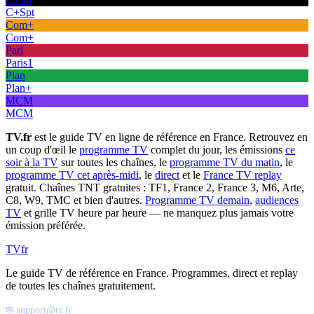
C+Spt
Com+
Com+
Pari
Paris1
Plan
Plan+
MCM
MCM
TV.fr
est le guide TV en ligne de référence en France. Retrouvez en
un coup d'œil le
programme TV
complet du jour, les émissions
ce
soir à la TV
sur toutes les chaînes, le
programme TV du matin
, le
programme TV cet après-midi
, le
direct
et le
France TV replay
gratuit. Chaînes TNT gratuites : TF1, France 2, France 3, M6, Arte,
C8, W9, TMC et bien d'autres.
Programme TV demain
,
audiences
TV
et grille TV heure par heure — ne manquez plus jamais votre
émission préférée.
TV
fr
Le guide TV de référence en France. Programmes, direct et replay
de toutes les chaînes gratuitement.
✉ support@tv.fr