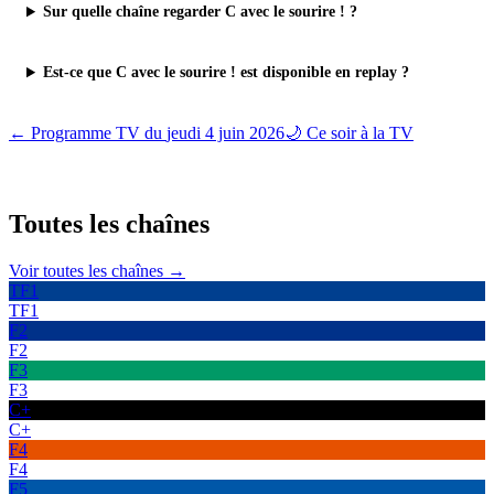
Sur quelle chaîne regarder C avec le sourire ! ?
Est-ce que C avec le sourire ! est disponible en replay ?
← Programme TV du
jeudi 4 juin 2026
🌙 Ce soir à la TV
Toutes les
chaînes
Voir toutes les chaînes →
TF1
TF1
F2
F2
F3
F3
C+
C+
F4
F4
F5