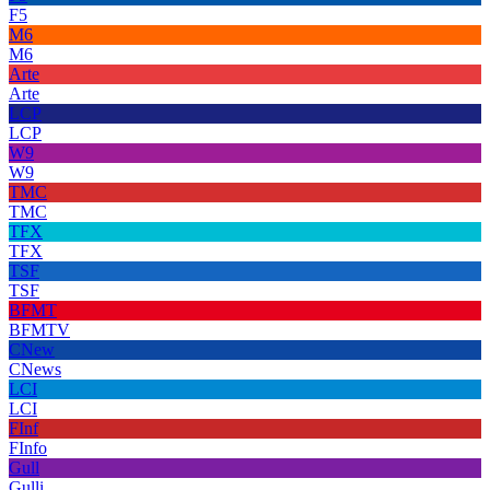
F5
M6
M6
Arte
Arte
LCP
LCP
W9
W9
TMC
TMC
TFX
TFX
TSF
TSF
BFMT
BFMTV
CNew
CNews
LCI
LCI
FInf
FInfo
Gull
Gulli