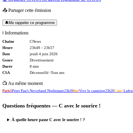
📤 Partager cette émission
🔔
Me rappeler ce programme
ℹ️ Informations
Chaîne
CNews
Heure
23h49
–
23h57
Date
jeudi 4 juin 2026
Genre
Divertissement
Durée
8
min
CSA
Déconseillé -
Tout
ans
📺 Au même moment
Peter Pan's Neverland Nightmare
Vive le camping
Lafess
Paris1
23h20
6ter
23h20
Com+
Questions fréquentes —
C avec le sourire !
À quelle heure passe C avec le sourire ! ?